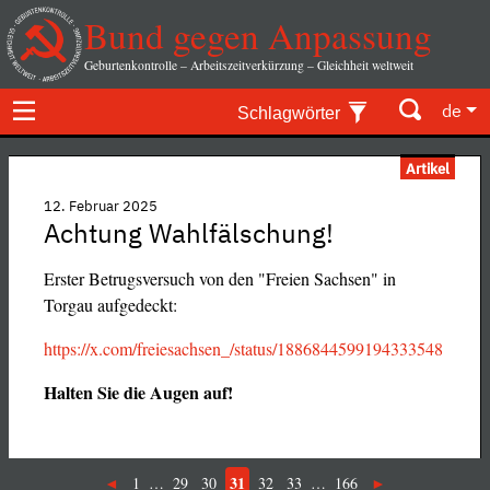
Bund gegen Anpassung
Geburtenkontrolle – Arbeitszeitverkürzung – Gleichheit weltweit
de
Schlagwörter
Artikel
12. Februar 2025
Achtung Wahlfälschung!
Erster Betrugsversuch von den "Freien Sachsen" in
Torgau aufgedeckt:
https://x.com/freiesachsen_/status/1886844599194333548
Halten Sie die Augen auf!
31
1
…
29
30
32
33
…
166