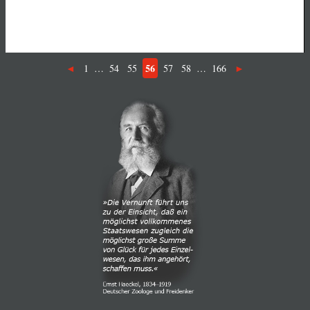
56
1
…
54
55
57
58
…
166