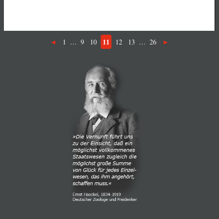
11
1
…
9
10
12
13
…
26