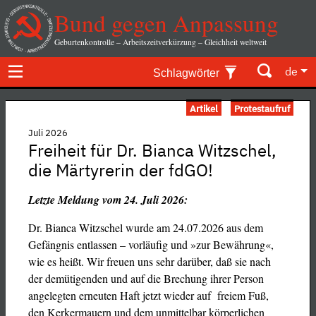
Bund gegen Anpassung
Geburtenkontrolle – Arbeitszeitverkürzung – Gleichheit weltweit
de
Schlagwörter
Artikel
Protestaufruf
Juli 2026
Freiheit für Dr. Bianca Witzschel,
die Märtyrerin der fdGO!
Letzte Meldung vom 24. Juli 2026:
Dr. Bianca Witzschel wurde am 24.07.2026 aus dem
Gefängnis entlassen – vorläufig und »zur Bewährung«,
wie es heißt. Wir freuen uns sehr darüber, daß sie nach
der demütigenden und auf die Brechung ihrer Person
angelegten erneuten Haft jetzt wieder auf freiem Fuß,
den Kerkermauern und dem unmittelbar körperlichen