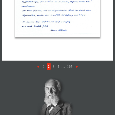
2
1
3
4
…
166