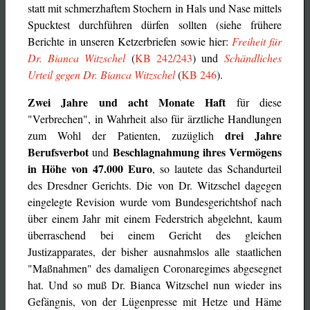
statt mit schmerzhaftem Stochern in Hals und Nase mittels
Spucktest durchführen dürfen sollten (siehe frühere
Berichte in unseren Ketzerbriefen sowie hier:
Freiheit für
Dr. Bianca Witzschel
(
KB 242/243
) und
Schändliches
Urteil gegen Dr. Bianca Witzschel
(
KB 246
).
Zwei Jahre und acht Monate Haft
für diese
"Verbrechen", in Wahrheit also für ärztliche Handlungen
drei Jahre
zum Wohl der Patienten, zuzüglich
Berufsverbot
Beschlagnahmung ihres Vermögens
und
in Höhe von 47.000 Euro
, so lautete das Schandurteil
des Dresdner Gerichts. Die von Dr. Witzschel dagegen
eingelegte Revision wurde vom Bundesgerichtshof nach
über einem Jahr mit einem Federstrich abgelehnt, kaum
überraschend bei einem Gericht des gleichen
Justizapparates, der bisher ausnahmslos alle staatlichen
"Maßnahmen" des damaligen Coronaregimes abgesegnet
hat. Und so muß Dr. Bianca Witzschel nun wieder ins
Gefängnis, von der Lügenpresse mit Hetze und Häme