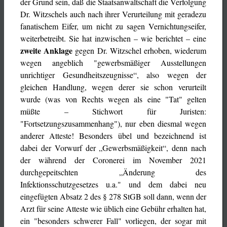
der Grund sein, daß die Staatsanwaltschaft die Verfolgung
Dr. Witzschels auch nach ihrer Verurteilung mit geradezu
fanatischem Eifer, um nicht zu sagen Vernichtungseifer,
weiterbetreibt. Sie hat inzwischen – wie berichtet – eine
zweite Anklage
gegen Dr. Witzschel erhoben, wiederum
wegen angeblich "gewerbsmäßiger Ausstellungen
unrichtiger Gesundheitszeugnisse“, also wegen der
gleichen Handlung, wegen derer sie schon verurteilt
wurde (was von Rechts wegen als eine "Tat" gelten
müßte – Stichwort für Juristen:
"Fortsetzungszusammenhang"), nur eben diesmal wegen
anderer Atteste! Besonders übel und bezeichnend ist
dabei der Vorwurf der „Gewerbsmäßigkeit“, denn nach
der während der Coronerei im November 2021
durchgepeitschten „Änderung des
Infektionsschutzgesetzes u.a." und dem dabei neu
eingefügten Absatz 2 des § 278 StGB soll dann, wenn der
Arzt für seine Atteste wie üblich eine Gebühr erhalten hat,
ein "besonders schwerer Fall" vorliegen, der sogar mit