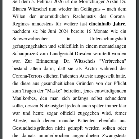
Seit dem 5. Februar 2026 ist die Moritzburger Ärztin Dr.
Bianca Witzschel nun wieder im Gefängnis – nach dem
Willen der unermüdlichen Rachejustiz des Corona-
eineinhalb Jahre
Regimes mindestens für weitere fast
,
nachdem sie bis Juni 2024 bereits 16 Monate wie ein
Schwerverbrecher in Untersuchungshaft
gefangengehalten und schließlich in einem monatelangen
Schauprozeß vom Landgericht Dresden verurteilt worden
war. Zur Erinnerung: Dr. Witzschels "Verbrechen"
bestand allein darin, daß sie als Ärztin während des
Corona-Terrors etlichen Patienten Atteste ausgestellt hatte,
die diese aus gesundheitlichen Gründen von der Pflicht
zum Tragen der "Maske" befreiten, jenes entwürdigenden
Maulkorbes, den man sich anfangs selbst schneidern
sollte, dessen Nutzlosigkeit jedoch auch später immer klar
war und heute sogar offiziell zugegeben wird, ferner
Atteste, nach denen manche Patienten ebenfalls aus
Gesundheitsgründen nicht geimpft werden sollten oder
die damals ununterbrochen angeordneten Zwangstests