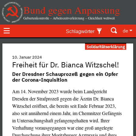
Bund gegen Anpassung
Geburtenkontrolle – Arbeitszeitverkürzung – Gleichheit weltweit
de
Schlagwörter
Solidaritätserklärung
10. Januar 2024
Freiheit für Dr. Bianca Witzschel!
Der Dresdner Schauprozeß gegen ein Opfer
der Corona-Inquisition
Am 14. November 2023 wurde beim Landgericht
Dresden der Strafprozeß gegen die Ärztin Dr. Bianca
Witzschel eröffnet, die bereits seit Ende Februar 2023,
also seit annähernd einem Jahr, im Chemnitzer Gefängnis
in Untersuchungshaft gefangengehalten wird. Ihrer
Verhaftung vorausgegangen war eine groß angelegte
Durchsuchung ihrer Moritzburger Arztpraxis und ihres