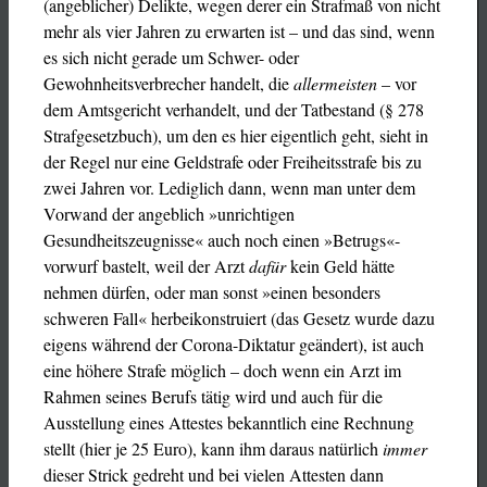
(angeblicher) Delikte, wegen derer ein Strafmaß von nicht
mehr als vier Jahren zu erwarten ist – und das sind, wenn
es sich nicht gerade um Schwer- oder
Gewohnheitsverbrecher handelt, die
allermeisten
– vor
dem Amtsgericht verhandelt, und der Tatbestand (§ 278
Strafgesetzbuch), um den es hier eigentlich geht, sieht in
der Regel nur eine Geldstrafe oder Freiheitsstrafe bis zu
zwei Jahren vor. Lediglich dann, wenn man unter dem
Vorwand der angeblich »unrichtigen
Gesundheitszeugnisse« auch noch einen »Betrugs«-
vorwurf bastelt, weil der Arzt
dafür
kein Geld hätte
nehmen dürfen, oder man sonst »einen besonders
schweren Fall« herbeikonstruiert (das Gesetz wurde dazu
eigens während der Corona-Diktatur geändert), ist auch
eine höhere Strafe möglich – doch wenn ein Arzt im
Rahmen seines Berufs tätig wird und auch für die
Ausstellung eines Attestes bekanntlich eine Rechnung
stellt (hier je 25 Euro), kann ihm daraus natürlich
immer
dieser Strick gedreht und bei vielen Attesten dann