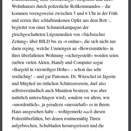
Wohnhauses durch polizeiliche Rollkommandos – die
kommen vorzugsweise zwischen 5 und 6 Uhr in der Früh
und zerren ihre schlaftrunkenen Opfer aus dem Bett –,
begleitet von einer Schmutzkampagne der
gleichgeschalteten Lügenmedien von »Sächsischer
Zeitung« über BILD bis zu »t-online«, die sich nicht nur
darin erging, welche Unmengen an »Beweismitteln« in
ihrer überfallenen Wohnung »sichergestellt« worden seien
(neben vielen Akten, Handy und Computer sogar
»Bargeld in vierstelliger Höhe« – schon das sehr
verdächtig! – und gar Patronen; Dr. Witzschel ist Jägerin
und Mitglied im örtlichen Schützenverein, darf also
selbstverständlich auch Munition besitzen, was aber
natürlich unterschlagen wird), sondern vor allem, wie
»unordentlich«, ja geradezu »messiehaft« es in ihrem
Haus ausgesehen habe – wohlgemerkt
nach
diesen
Polizeiüberfällen, bei denen routinemäßig Türen
aufgebrochen, Schubladen herausgerissen und die