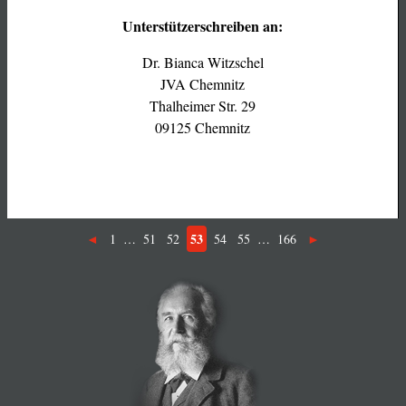
Unterstützerschreiben an:
Dr. Bianca Witzschel
JVA Chemnitz
Thalheimer Str. 29
09125 Chemnitz
53
1
…
51
52
54
55
…
166