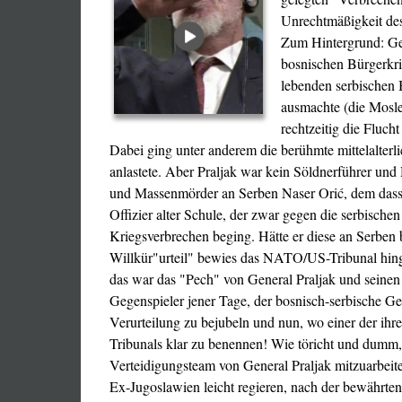
Unrechtmäßigkeit des
Zum Hintergrund: Gen
bosnischen Bürgerkri
lebenden serbischen 
ausmachte (die Mosle
rechtzeitig die Fluc
Dabei ging unter anderem die berühmte mittelalter
anlastete. Aber Praljak war kein Söldnerführer un
und Massenmörder an Serben Naser Orić, dem dasselb
Offizier alter Schule, der zwar gegen die serbisch
Kriegsverbrechen beging. Hätte er diese an Serben
Willkür"urteil" bewies das NATO/US-Tribunal hing
das war das "Pech" von General Praljak und seinen 
Gegenspieler jener Tage, der bosnisch-serbische G
Verurteilung zu bejubeln und nun, wo einer der ihr
Tribunals klar zu benennen! Wie töricht und dumm,
Verteidigungsteam von General Praljak mitzuarbeiten
Ex-Jugoslawien leicht regieren, nach der bewährten