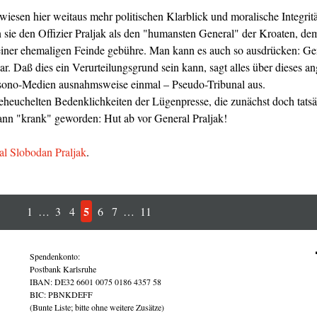
iesen hier weitaus mehr politischen Klarblick und moralische Integritä
n sie den Offizier Praljak als den "humansten General" der Kroaten, de
einer ehemaligen Feinde gebühre. Man kann es auch so ausdrücken: Ge
r. Daß dies ein Verurteilungsgrund sein kann, sagt alles über dieses 
nisono-Medien ausnahmsweise einmal – Pseudo-Tribunal aus.
euchelten Bedenklichkeiten der Lügenpresse, die zunächst doch tatsäch
dann "krank" geworden: Hut ab vor General Praljak!
al Slobodan Praljak
.
5
1
…
3
4
6
7
…
11
Spendenkonto:
Postbank Karlsruhe
IBAN: DE32 6601 0075 0186 4357 58
BIC: PBNKDEFF
(Bunte Liste; bitte ohne weitere Zusätze)