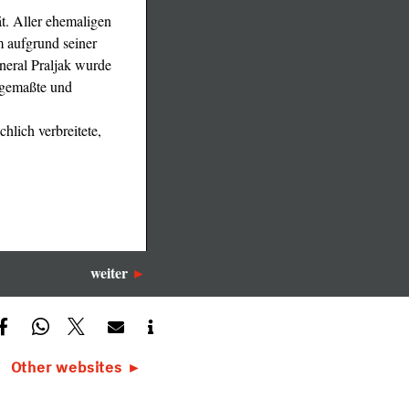
t. Aller ehemaligen
m aufgrund seiner
neral Praljak wurde
angemaßte und
lich verbreitete,
weiter
Other websites