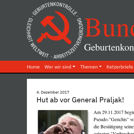
Bun
Geburtenkont
Home
Wer wir sind
Themen
Ketzerbriefe
4. Dezember 2017
Hut ab vor General Praljak!
Am 29.11.2017 beging
Pseudo-"Gerichts" v
die Bestätigung seine
gelegten "Verbrechen"