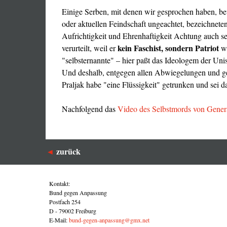
Einige Serben, mit denen wir gesprochen haben, bew
oder aktuellen Feindschaft ungeachtet, bezeichnete
Aufrichtigkeit und Ehrenhaftigkeit Achtung auch s
kein Faschist, sondern Patriot
verurteilt, weil er
wa
"selbsternannte" – hier paßt das Ideologem der U
Und deshalb, entgegen allen Abwiegelungen und geh
Praljak habe "eine Flüssigkeit" getrunken und sei 
Nachfolgend das
Video des Selbstmords von Gener
zurück
Kontakt:
Bund gegen Anpassung
Postfach 254
D - 79002 Freiburg
E-Mail:
bund-gegen-anpassung@gmx.net