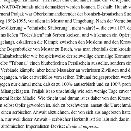
 NATO-Tribunals nicht demaskiert werden können. Deshalb: Hut ab vo
eral Praljak war Oberkommandierender der bosnisch-kroatischen Strei
eg 1992-1995, vor allem in Mostar und Umgebung. Nach der Vertreibu
Bevölkerung – "ethnische Säuberung", nicht wahr?! –, die etwa 10% d
ms ließen "Todeslisten" mit Serben kreisen, und wir kennen ein Opfer 
ht gelang), eskalierten die Kämpfe zwischen den Moslems und den Kroat
liche Bogenbrücke von Mostar zu Bruch, was man ebenfalls dem kroati
d Halsabschneider wie beispielsweise der zeitweilige ehemalige Komma
e "Tribunal" einen blutbefleckten Persilschein ausstellte, sondern ei
en Verbände kämpfte, aber keine Massaker an wehrlosen Zivilisten und d
 begangen, wäre er zweifellos vom selben Tribunal freigesprochen wor
egen nur einmal mehr, daß es zu 100% antiserbisch und zu 100% prom
Mitangeklagten. Praljak ist so unschuldig wie sein wenige Tage zuvor v
eneral Ratko Mladić. Wie töricht und dumm ist es daher von den Kroate
en selbst Opfer geworden ist, sich zu beschweren, anstatt die Unrechtm
 einen serbischen Anwalt abzulehnen, der von sich aus angeboten hatte
, nur weil dieser Anwalt – serbischer Herkunft ist! So läßt sich das i
 altrömischen Imperialisten-Devise:
divide et impera
...