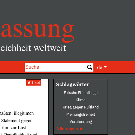
assung
eichheit weltweit
de
Artikel
Schlagwörter
Falsche Flüchtlinge
Klima
Krieg gegen Rußland
ßten, illegitimen
Meinungsfreiheit
 Statement gegen
Verelendung
r ihm zur Last
Alle zeigen
, Parteilichkeit und