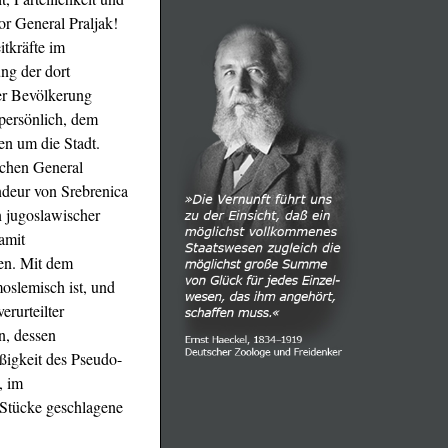
r General Praljak!
tkräfte im
ng der dort
er Bevölkerung
persönlich, dem
en um die Stadt.
schen General
ndeur von Srebrenica
n jugoslawischer
amit
den. Mit dem
oslemisch ist, und
erurteilter
n, dessen
äßigkeit des Pseudo-
, im
n Stücke geschlagene