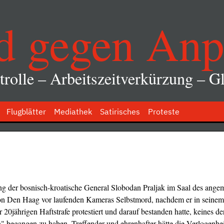
d gegen Anp
rolle – Arbeitszeitverkürzung – Gl
Flugblätter
Mediathek
Satirisches
Proteste
 der bosnisch-kroatische General Slobodan Praljak im Saal des angema
on Den Haag vor laufenden Kameras Selbstmord, nachdem er in seinem
r 20jährigen Haftstrafe protestiert und darauf bestanden hatte, keines de
 begangen zu haben. Treffender und ehrenhafter hätte die Verlogenheit