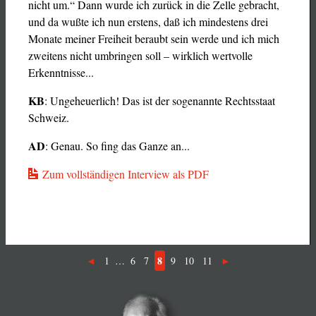
nicht um.“ Dann wurde ich zurück in die Zelle gebracht,
und da wußte ich nun erstens, daß ich mindestens drei
Monate meiner Freiheit beraubt sein werde und ich mich
zweitens nicht umbringen soll – wirklich wertvolle
Erkenntnisse...
KB
: Ungeheuerlich! Das ist der sogenannte Rechtsstaat
Schweiz.
AD
: Genau. So fing das Ganze an...
Zum vollständigen Interview als PDF
8
1
…
6
7
9
10
11