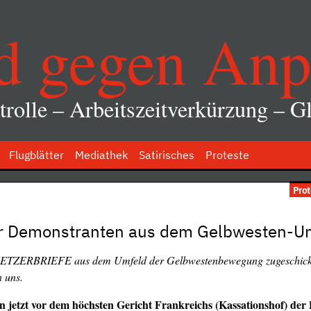
d gegen Anp
rolle – Arbeitszeitverkürzung – Gl
Flugblätter
Mediathek
Satirisches
Proteste
Pro
her Demonstranten aus dem Gelbwesten-U
er KETZERBRIEFE aus dem Umfeld der Gelbwestenbewegung
zugeschick
n uns.
n jetzt vor dem höchsten Gericht Frankreichs (Kassationshof) de