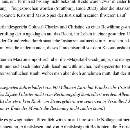
aus, ein Termin ist bislang nicht bekannt. Beide waren zwar in erster 
ng – freigesprochen worden (Straßburg, Ende 2020), aber die Staatsan
gekartete Katz-und-Maus-Spiel der Justiz nahm seinen finsteren Lauf.
erlandesgericht Colmar) Charles und Christine zu einer Bewährungsstr
 Berufung der Angeklagten auf das Recht, ihr Leben in einer gesunden 
 der Grundrechte durch staatliche Instanzen aufmerksam zu machen, »ke
un, wie die anderen auch, dieses Unrechtsurteil vor dem Kassationshof 
zenden Macron empört sich über die »Majestätsbeleidigung«, die mang
lt, und rächt sich unter Zuhilfenahme willkürlicher, herbeigezerrter Pa
emeinschaftlichen Raub, wobei man aber doch annehmen muß, daß der B
esegneten Jahresbudget von 90 Millionen Euro hat
Frankreichs Präsid
es Élysée-Palastes nicht
vom Rechnungshof kontrolliert werden. Allein 
 Ist das etwa kein Raub von Steuergeldern wie seinerzeit in Versailles?
enn er Ende des Monats die Rechnung nicht zahlen kann!)
e es gewagt hatten, öffentlich wirksam auf ihre soziale Notlage aufm
erdienenden, Arbeitslosen und von Arbeitslosigkeit Bedrohten, die Ärms