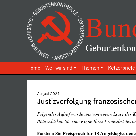
Bun
Geburtenkont
Home
Wer wir sind
Themen
Ketzerbriefe
August 2021
Justizverfolgung französisc
Folgender Aufruf wurde uns von einem Leser d
Bitte schicken Sie eine Kopie Ihres Protestbriefes a
Fordern Sie Freispruch für 18 Angeklagte, dene