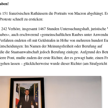
aben!
 151 französischen Rathäusern die Portraits von Macron abgehängt. Es 
Proteste schnell zu ersticken:
242 Verhöre, insgesamt 1467 Stunden Untersuchungshaft, juristische 
ubes«, auch erschwerend »gemeinschaftlichen Raubes unter Anwendung
ahren endeten oft mit Geldstrafen in Höhe von mehreren hundert Eur
Entscheidungen: Im Namen der Meinungsfreiheit oder Berufung auf
ie die Staatsanwaltschaft jedoch Berufung einlegte. Aufgrund des Betr
re Pont, mußte zudem der erste Richter, der es gewagt hatte, einen Fr
ergehen lassen – glücklicherweise wurde dieser Richter (am Strafgeric