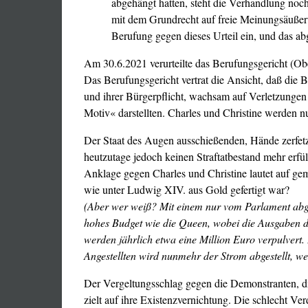
abgehängt hatten, steht die Verhandlung noch 
mit dem Grundrecht auf freie Meinungsäußeru
Berufung gegen dieses Urteil ein, und das ab
Am 30.6.2021 verurteilte das Berufungsgericht (Ob
Das Berufungsgericht vertrat die Ansicht, daß die
und ihrer Bürgerpflicht, wachsam auf Verletzungen
Motiv« darstellten. Charles und Christine werden n
Der Staat des Augen ausschießenden, Hände zerfet
heutzutage jedoch keinen Straftatbestand mehr erfül
Anklage gegen Charles und Christine lautet auf g
wie unter Ludwig XIV. aus Gold gefertigt war?
(Aber wer weiß? Mit einem nur vom Parlament abg
hohes Budget wie die Queen, wobei die Ausgaben d
werden jährlich etwa eine Million Euro
verpulvert.
Angestellten wird nunmehr der Strom abgestellt, w
Der Vergeltungsschlag gegen die Demonstranten, di
zielt auf ihre Existenzvernichtung. Die schlecht V