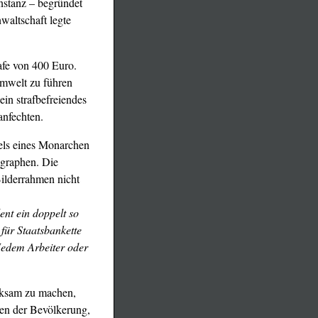
Instanz – begründet
waltschaft legte
afe von 400 Euro.
Umwelt zu führen
in strafbefreiendes
anfechten.
els eines Monarchen
ragraphen. Die
ilderrahmen nicht
ent ein doppelt so
für Staatsbankette
 Jedem Arbeiter oder
erksam zu machen,
ten der Bevölkerung,