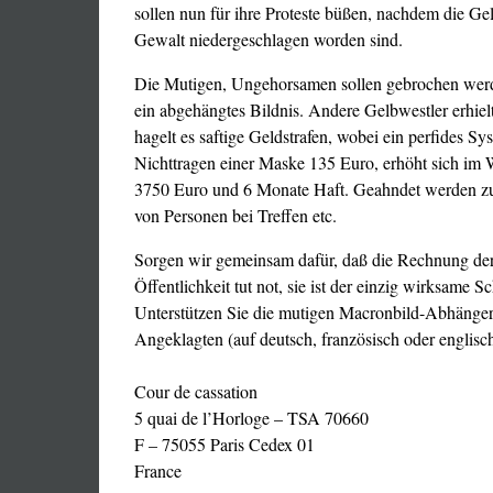
sollen nun für ihre Proteste büßen, nachdem die G
Gewalt niedergeschlagen worden sind.
Die Mutigen, Ungehorsamen sollen gebrochen werde
ein abgehängtes Bildnis. Andere Gelbwestler erhiel
hagelt es saftige Geldstrafen, wobei ein perfides S
Nichttragen einer Maske 135 Euro, erhöht sich im 
3750 Euro und 6 Monate Haft. Geahndet werden zu
von Personen bei Treffen etc.
Sorgen wir gemeinsam dafür, daß die Rechnung der 
Öffentlichkeit tut not, sie ist der einzig wirksame 
Unterstützen Sie die mutigen Macronbild-Abhänger! I
Angeklagten (auf deutsch, französisch oder englisch
Cour de cassation
5 quai de l’Horloge – TSA 70660
F – 75055 Paris Cedex 01
France