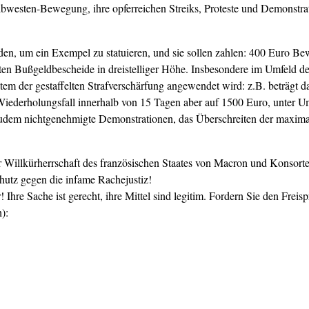
elbwesten-Bewegung, ihre opferreichen Streiks, Proteste und Demonstra
n, um ein Exempel zu statuieren, und sie sollen zahlen: 400 Euro Bew
ten Bußgeldbescheide in dreistelliger Höhe. Insbesondere im Umfeld de
ystem der gestaffelten Strafverschärfung angewendet wird: z.B. beträgt 
Wiederholungsfall innerhalb von 15 Tagen aber auf 1500 Euro, unter U
dem nichtgenehmigte Demonstrationen, das Überschreiten der maxima
Willkürherrschaft des französischen Staates von Macron und Konsorte
Schutz gegen die infame Rachejustiz!
hre Sache ist gerecht, ihre Mittel sind legitim. Fordern Sie den Freis
):