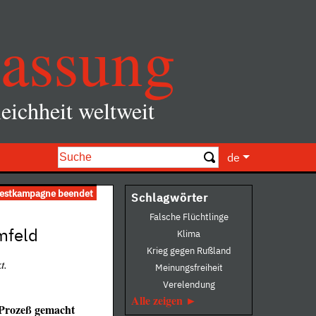
assung
eichheit weltweit
de
testkampagne beendet
Schlagwörter
Falsche Flüchtlinge
mfeld
Klima
Krieg gegen Rußland
t.
Meinungsfreiheit
Verelendung
Alle zeigen
r Prozeß gemacht