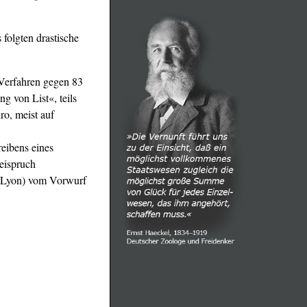
folgten drastische
Verfahren gegen 83
 von List«, teils
o, meist auf
eibens eines
eispruch
ht Lyon) vom Vorwurf