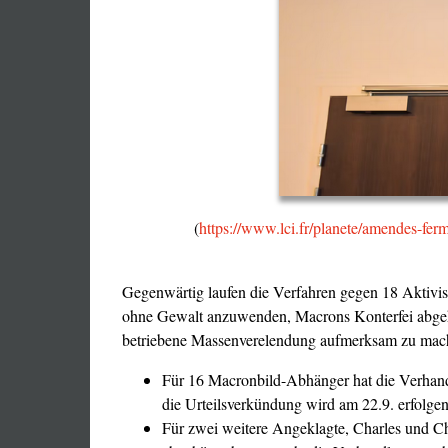
(
https://www.lci.fr/planete/amendes-fer
Gegenwärtig laufen die Verfahren gegen 18 Aktivi
ohne Gewalt anzuwenden, Macrons Konterfei abgehä
betriebene Massenverelendung aufmerksam zu mac
Für 16 Macronbild-Abhänger hat die Verhandl
die Urteilsverkündung wird am 22.9. erfolgen
Für zwei weitere Angeklagte, Charles und Ch