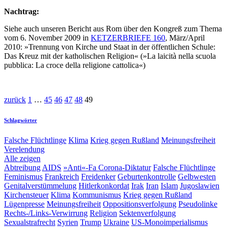
Nachtrag:
Siehe auch unseren Bericht aus Rom über den Kongreß zum Thema
vom 6. November 2009 in
KETZERBRIEFE 160
, März/April
2010: »Trennung von Kirche und Staat in der öffentlichen Schule:
Das Kreuz mit der katholischen Religion« (»La laicità nella scuola
pubblica: La croce della religione cattolica«)
zurück
1
…
45
46
47
48
49
Schlagwörter
Falsche Flüchtlinge
Klima
Krieg gegen Rußland
Meinungsfreiheit
Verelendung
Alle zeigen
Abtreibung
AIDS
»Anti«-Fa
Corona-Diktatur
Falsche Flüchtlinge
Feminismus
Frankreich
Freidenker
Geburtenkontrolle
Gelbwesten
Genitalverstümmelung
Hitlerkonkordat
Irak
Iran
Islam
Jugoslawien
Kirchensteuer
Klima
Kommunismus
Krieg gegen Rußland
Lügenpresse
Meinungsfreiheit
Oppositionsverfolgung
Pseudolinke
Rechts-/Links-Verwirrung
Religion
Sektenverfolgung
Sexualstrafrecht
Syrien
Trump
Ukraine
US-Monoimperialismus