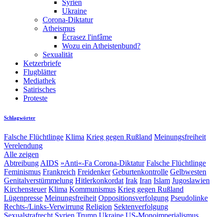
Syrien
Ukraine
Corona-Diktatur
Atheismus
Écrasez l'infâme
Wozu ein Atheistenbund?
Sexualität
Ketzerbriefe
Flugblätter
Mediathek
Satirisches
Proteste
Schlagwörter
Falsche Flüchtlinge
Klima
Krieg gegen Rußland
Meinungsfreiheit
Verelendung
Alle zeigen
Abtreibung
AIDS
»Anti«-Fa
Corona-Diktatur
Falsche Flüchtlinge
Feminismus
Frankreich
Freidenker
Geburtenkontrolle
Gelbwesten
Genitalverstümmelung
Hitlerkonkordat
Irak
Iran
Islam
Jugoslawien
Kirchensteuer
Klima
Kommunismus
Krieg gegen Rußland
Lügenpresse
Meinungsfreiheit
Oppositionsverfolgung
Pseudolinke
Rechts-/Links-Verwirrung
Religion
Sektenverfolgung
Sexualstrafrecht
Syrien
Trump
Ukraine
US-Monoimperialismus