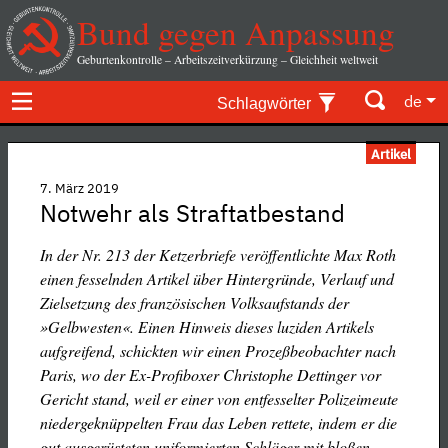
Bund gegen Anpassung
Geburtenkontrolle – Arbeitszeitverkürzung – Gleichheit weltweit
de
Schlagwörter
Artikel
7. März 2019
Notwehr als Straftatbestand
In der Nr. 213 der Ketzerbriefe veröffentlichte Max Roth
einen fesselnden Artikel über Hintergründe, Verlauf und
Zielsetzung des französischen Volksaufstands der
»Gelbwesten«. Einen Hinweis dieses luziden Artikels
aufgreifend, schickten wir einen Prozeßbeobachter nach
Paris, wo der Ex-Profiboxer Christophe Dettinger vor
Gericht stand, weil er einer von entfesselter Polizeimeute
niedergeknüppelten Frau das Leben rettete, indem er die
gut ausgerüsteten uniformierten Schläger mit bloßen