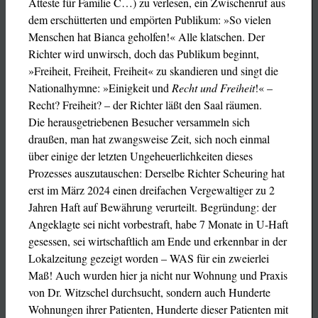
Atteste für Familie C…) zu verlesen, ein Zwischenruf aus
dem erschütterten und empörten Publikum: »So vielen
Menschen hat Bianca geholfen!« Alle klatschen. Der
Richter wird unwirsch, doch das Publikum beginnt,
»Freiheit, Freiheit, Freiheit« zu skandieren und singt die
Nationalhymne: »Einigkeit und
Recht und Freiheit
!« –
Recht? Freiheit? – der Richter läßt den Saal räumen.
Die herausgetriebenen Besucher versammeln sich
draußen, man hat zwangsweise Zeit, sich noch einmal
über einige der letzten Ungeheuerlichkeiten dieses
Prozesses auszutauschen: Derselbe Richter Scheuring hat
erst im März 2024 einen dreifachen Vergewaltiger zu 2
Jahren Haft auf Bewährung verurteilt. Begründung: der
Angeklagte sei nicht vorbestraft, habe 7 Monate in U-Haft
gesessen, sei wirtschaftlich am Ende und erkennbar in der
Lokalzeitung gezeigt worden – WAS für ein zweierlei
Maß! Auch wurden hier ja nicht nur Wohnung und Praxis
von Dr. Witzschel durchsucht, sondern auch Hunderte
Wohnungen ihrer Patienten, Hunderte dieser Patienten mit