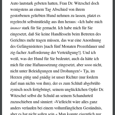
Auto lautstark gebeten hatten, Frau Dr. Witzschel doch
wenigstens an einem Tag Abschied von ihrem
gestorbenen geliebten Hund nehmen zu lassen, platzt es
regelrecht selbstmitleidig aus ihm heraus: »Ich habe mich
immer
stark für Sie gemacht. Ich habe mich für Sie
eingesetzt, daß Sie keine Handfesseln beim Betreten des
Gerichtes mehr tragen müssen, das war eine Anordnung
des Gefängnisleiters [nach fünf Monaten Prozeßdauer und
zig-facher Aufforderung der Verteidigung!]. Und ich
weiß, was der Hund für Sie bedeutet, auch da hätte ich
mich für eine Haftaussetzung eingesetzt, aber sooo nicht,
nicht unter Beleidigungen und Drohungen!« Tja, im
Herzen gütig und gnädig ist unser Richter (nur fordern
darf man nichts von ihm), der es zum Schluß abgebrüht-
zynisch noch fertigbringt, seinem unglücklichen Opfer Dr.
Witzschel selbst die Schuld an seinem Schandurteil
zuzuschieben und sinniert: »Vielleicht wäre alles ganz
anders verlaufen bei einem vollumfänglichen Geständnis,
aber es hat nicht sollen sein.« Man konnte eigentlich nur