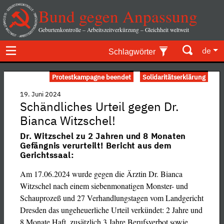
Bund gegen Anpassung
Geburtenkontrolle – Arbeitszeitverkürzung – Gleichheit weltweit
de
Schlagwörter
Protestkampagne beendet
Solidaritätserklärung
19. Juni 2024
Schändliches Urteil gegen Dr.
Bianca Witzschel!
Dr. Witzschel zu 2 Jahren und 8 Monaten
Gefängnis verurteilt! Bericht aus dem
Gerichtssaal:
Am 17.06.2024 wurde gegen die Ärztin Dr. Bianca
Witzschel nach einem siebenmonatigen Monster- und
Schauprozeß und 27 Verhandlungstagen vom Landgericht
Dresden das ungeheuerliche Urteil verkündet: 2 Jahre und
8 Monate Haft, zusätzlich 3 Jahre Berufsverbot sowie