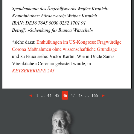
Spendenkonto des Ärztehilfswerks Weißer Kranich:
Kontoinhaber: Förderverein Weißer Kranich
IBAN: DE56 7645 0000 0232 1701 91
Betreff: »Schenkung für Bianca Witzschel«
*siehe dazu:
Enthüllungen im US-Kongress: Fragwürdige
Corona-Maßnahmen ohne wissenschaftliche Grundlage
und zu Fauci siehe: Victor Kartin, Wie in Uncle Sam's
Virenküche »Corona« gebastelt wurde, in
KETZERBRIEFE 245
46
1
…
44
45
47
48
…
166