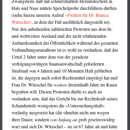
Zwangstests statt mit schmerzhaftem Herumstochern in
Hals und Nase mittels Speichelprobe durchführen dürften
(siehe hierzu unseren Aufruf
»Freiheit für Dr. Bianca
Witzschel«
, in dem der Fall ausführlich dargestellt ist).
Nur den anhaltenden zahlreichen Protesten aus dem In-
und weltweiten Ausland und der nicht erlahmenden
Aufmerksamkeit der Öffentlichkeit während des gesamten
Verhandlungsmarathons ist es wohl zu verdanken, daß das
Urteil 2 Jahre unter dem von der geradezu
verfolgungswütigen Staatsanwaltschaft geforderten
Strafmaß von 4 Jahren und 10 Monaten Haft geblieben
ist, die dagegen auch sofort Rechtsmittel eingelegt hat und
Frau Dr. Witzschel für
weitere
dreieinhalb Jahre im Knast
begraben will. Diesen Protesten dürfte es auch zu
verdanken sein, daß das Gericht bis zur Rechtskraft seines
Schandurteils wenigstens die »Untersuchungshaft«
vorläufig ausgesetzt hat (die ohnehin nicht nur wegen
ihrer Dauer, sondern
von Anfang an
grob gesetzeswidrig
war) und sich Dr. Witzschel – sie ist 67 Jahre alt und hätte