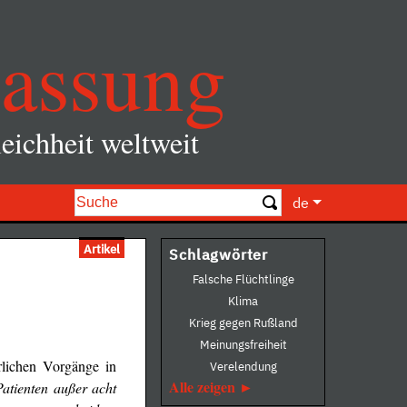
assung
eichheit weltweit
de
Artikel
Schlagwörter
Falsche Flüchtlinge
Klima
Krieg gegen Rußland
Meinungsfreiheit
rlichen Vorgänge in
Verelendung
Alle zeigen
atienten außer acht