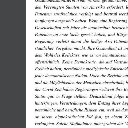
den Vereinigten Staaten von Amerika erfordert. 
Patienten strafrechtlich verfolgt und bestraft w
Impfungen ausgestellt haben. Wenn eine Regierung Ärz
Gesellschaften seit jeher als unantastbar betrach
Patienten an erste Stelle gesetzt haben, und Bürge
Regierung verletzt damit die heilige Arzt-Patien
staatlicher Vorgaben macht. Ihre Gesundheit ist unt
dem Wohl des Kollektivs, wie es von kenntnislosen
offensichtlich. Keine Demokratie, die auf Vertra
Freiheit haben, persönliche medizinische Entschei
jeder demokratischen Nation. Doch die Berichte au
und die Möglichkeiten der Menschen einschränkt, 
der Covid-Zeit haben Regierungen weltweit ihre Be
Status quo in Frage stellten. Deutschland folgte 
hinterfragen, Verurteilungen, dem Entzug ihrer A
persönliche und berufliche Risiken ein, weil sie da
an ihrem hippokratischen Eid fest, zu einem Zeit
verlangten. Solche Maßnahmen untergraben das Vert