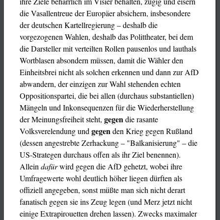
ihre Ziele beharrlich im Visier behalten, zügig und eisern
die Vasallentreue der Europäer absichern, insbesondere
der deutschen Kartellregierung – deshalb die
vorgezogenen Wahlen, deshalb das Polittheater, bei dem
die Darsteller mit verteilten Rollen pausenlos und lauthals
Wortblasen absondern müssen, damit die Wähler den
Einheitsbrei nicht als solchen erkennen und dann zur AfD
abwandern, der einzigen zur Wahl stehenden echten
Oppositionspartei, die bei allen (durchaus substantiellen)
Mängeln und Inkonsequenzen für die Wiederherstellung
gegen
der Meinungsfreiheit steht,
die rasante
gegen
Volksverelendung und
den Krieg gegen Rußland
(dessen angestrebte Zerhackung ­– "Balkanisierung" – die
US-Strategen durchaus offen als ihr Ziel benennen).
Allein
dafür
wird gegen die AfD gehetzt, wobei ihre
Umfragewerte wohl deutlich höher liegen dürften als
offiziell angegeben, sonst müßte man sich nicht derart
fanatisch gegen sie ins Zeug legen (und Merz jetzt nicht
einige Extrapirouetten drehen lassen). Zwecks maximaler