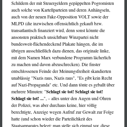
Schildern der mit Steuergeldern gepäppelten Pogromisten
auch solche von Kartellparteien und deren Anhängseln,
auch von der neuen Fake-Opposition VOLT sowie der
MLPD (die inzwischen offensichtlich gekauft bzw.
transatlantisch finanziert wird, denn sonst könnte die
ansonsten praktisch unsichtbare Winzpartei nicht
bundesweit-flächendeckend Plakate hängen, die im
übrigen ausschließlich dazu dienen, das originale linke,
mit dem Namen Marx verbundene Programm lächerlich
zu machen und davon abzuschrecken). Die finster
entschlossenen Feinde der Meinungsfreiheit skandierten
unablässig "Nazis raus, Nazis raus", "Es gibt kein Recht
auf Nazi-Propaganda" etc. Und dann tönte es geballt über
Schlagt sie tot! Schlagt sie tot!
mehrere Minuten: "
Schlagt sie tot! ...
", – alles unter den Augen und Ohren
der Polizei, was aber durchaus keine, hier völlig
berechtigte, Anzeige wegen Aufruf zur Gewalt zur Folge
hatte (und schon wieder die Parteilichkeit des
Staatsapparates belegt; man stelle sich einmal vor, diese