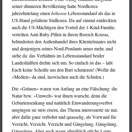
seiner dünneren Bevölkerung hatte Nordkorea
jahrzehntelang einen
höheren
Lebensstandard als das in
US-Hand gefallene Südkorea. Da auf einmal entdeckten
auch die US-Mächtigen den Vorteil der 1-Kind-Familie,
verteilten Anti-Baby-Pillen in ihrem Bereich Koreas,
behinderten den Außenhandel ihres Klientelstaates nicht
und denjenigen seines Nord-Pendants umso mehr, und
siehe da: das Verhältnis im Lebensstandard beider
Landeshälften drehte sich um. So einfach ist das – laßt
Euch keine Scheiße um den Bart schmieren! (Wofür die
»Medien« da sind, inzwischen auch die Schulen.)
Die »Grünen« waren von Anfang an eine Fälschung: die
Natur bzw. »Umwelt« war ihnen wurscht, denn die
Geburtensenkung und natürlich Einwanderungsverbot
umgingen sie stets eisern, das Thema interessierte sie nur,
aber dafür ganz verbohrt und quasselig, als Vorwand für
Verzicht, Verzicht, Verzicht und Gängelung, Gängelung,
Gängelung. Aber auch wenn allmählich etliche Leute