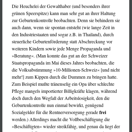
Die Heuchelei der Gewalthaber (und besonders ihrer
grünen Speerspitze) kann man sehr gut an ihrer Haltung
zur Geburtenkontrolle beobachten. Denn sie behindern sie
auch dann, wenn sie spontan entsteht (wie lange Zeit in
den Industriestaaten und sogar z.B. in Thailand), durch
steuerliche Geburtenförderung statt Abschreckung vor
weiteren Kindern sowie jede Menge Propaganda und
»Beratung«. (Man konnte das gut an der Schweizer
Staatspropaganda im Mai dieses Jahres beobachten, die
die Volksabstimmung »10-Millionen-Schweiz« [und nicht
mehr!] zum Kippen durch die Dummen zu bringen hatte.
Zum Beispiel mußte tränenselig ein Opa über schlechte
Pflege mangels importierter Billigkräfte klagen, während
doch durch den Wegfall der Arbeitslosigkeit, den die
Geburtenkontrolle nun einmal bewirkt, genügend
frei
Sozialgelder für die Rentnerversorgung gerade
werden.) Allerdings macht die Vollbeschäftigung die
»Beschäftigten« wieder streikfähig, und genau da liegt der