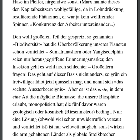
Hase im Pfeffer, nirgendwo sonst. (Marx nannte dieses
den Kapitalbesitzern wohlgefällige, da in Lohndrückung
resultierende Phänomen, er war ja kein weltfremder
Spinner, »Konkurrenz der Arbeiter untereinander«.)
Den wohl größeren Teil der gespreizt so genannten
»Biodiversität« hat die Überbevölkerung unseres Planeten
schon vernichtet – Sumatranashorn oder Yangtsedelphin
seien nur herausgegriffene Erinnerungsmarker, den
Insekten geht es wohl noch schlechter – Großeltern
fragen! Das geht auf dieser Basis nicht anders, so grün ein
freiwilliger Idiot jetzt quasseln mag, und nennt sich »das
sechste Aussterbeereignis«. Aber es ist das
erste
, in dem
eine
Art die mögliche Biomasse, die unsere Biosphäre
erlaubt, monopolisiert hat; die fünf davor waren
geologisch oder kosmisch (Riesenmeteor) bedingt. Nur:
eine Lösung (obwohl viel schon unwiderruflich versaut
und vernichtet ist) ist nur weltweit möglich, sonst wirken
die arm gehaltenen Länder als globale Streikbrecher.