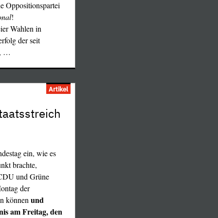
ache genauso für
he Oppositionspartei
immer „Gesamtheit
onal
!
eier Wahlen in
folg der seit
,
…
Artikel
taatsstreich
estag ein, wie es
nkt brachte,
D, CDU und Grüne
Montag der
und
en können
is am Freitag, den