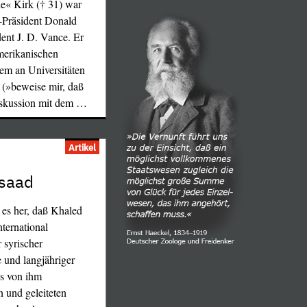
e« Kirk († 31) war
-Präsident Donald
ent J. D. Vance. Er
merikanischen
lem an Universitäten
 (»beweise mir, daß
iskussion mit dem
…
Artikel
saad
t es her, daß Khaled
nternational
 syrischer
 und langjähriger
es von ihm
 und geleiteten