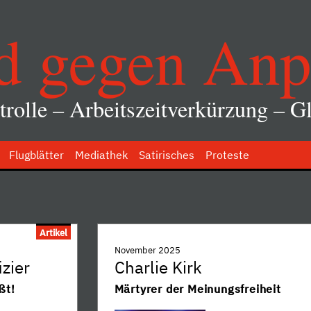
d gegen Anp
rolle – Arbeitszeitverkürzung – Gl
Flugblätter
Mediathek
Satirisches
Proteste
Artikel
November 2025
zier
Charlie Kirk
ßt!
Märtyrer der Meinungsfreiheit