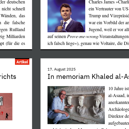
der deutschen
Charles James »Charli
nicht schnell
ein Vertrauter von US
 Wänden, das
Trump und Vizepräsid
 die falsche
war ein Vorbild der a
gegen Rußland
Jugend, weil er vor al
ig Milliarden
auf seinen
Prove-me-wrong
-Veranstaltungen
pt (für die es
ich falsch liege«), genau wie Voltaire, die D
Artikel
17. August 2025
ichts
In memoriam Khaled al-A
10 Jahre is
al-Asaad, i
anerkannter
Archäologe
Direktor d
aufgebauten
,