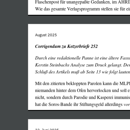
Flaschenpost für unangepaßte Gedanken, im AHR
Wie das gesamte Verlagsprogramm stellen sie für ein
August 2025
hier eine wahrlich bessere Verwendung gäbe, z
Corrigendum zu Ketzerbriefe 252
Lehrer und Ärzte). Trumps auf Frieden mit Ruß
Politik wird von den Soros-hörigen Vasallen (Soro
Durch eine redaktionelle Panne ist eine ältere Fas
und Co stehen stellvertretend für das aggressiv aus
Kerstin Steinbachs Analyse zum Druck gelangt. Der
Gigakapital, "The good club" in pra
Schluß des Artikels muß ab Seite 13 wie folgt lauten
Selbstbezeichnung) an allen Ecken und Enden s
Mit den zitierten bekloppten Parolen kann die MLP
Obstruktionen, Verleumdungen und medialen 
niemanden hinter dem Ofen hervorlocken und soll e
gegen Trump hatten vom ersten Tag seiner K
nicht, sondern durch Parodie und Kasperei immunis
geradezu obszöne Ausmaße angenommen. Und es i
hat die Soros-Bande ihr Stiftungsgeld allerdings
vor
mit dem Feuer, für alle Europäer ganz unmetaphori
Wer Krieg führen will, braucht trotz al
Menschenmaterial, Befehlsempfänger unter dem St