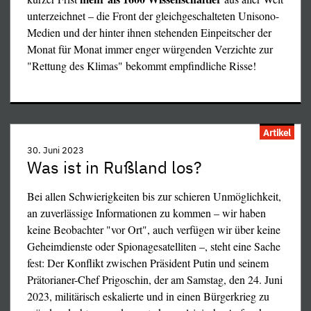
unterzeichnet – die Front der gleichgeschalteten Unisono-
Medien und der hinter ihnen stehenden Einpeitscher der
Noch weitaus merkwürdiger ist aber etwas anderes, was
Monat für Monat immer enger würgenden Verzichte zur
mangels Erinnerungsvermögens den meisten
"Rettung des Klimas" bekommt empfindliche Risse!
Zeitungslesern und den auf dem Weg zu ihren Mails mit
der unvermeidlichen, "Nachrichten" genannten
Propagandajauche bespritzten Internet-Nutzern leider so
häufig wieder entfallen ist: während des langen und
ungleichen NATO-Krieges gegen das unglückliche Syrien
Artikel
gelang es den Verteidigern des Landes vor einigen Jahren
30. Juni 2023
Was ist in Rußland los?
einmal, einen größeren Trupp von Eindringlingen
gefangenzunehmen. Und siehe da, was stellte sich heraus?
Bei allen Schwierigkeiten bis zur schieren Unmöglichkeit,
Unter diesen bewaffneten Eindringlingen befanden sich
an zuverlässige Informationen zu kommen – wir haben
nicht nur israelische Offiziere, sondern auch Hamas-
keine Beobachter "vor Ort", auch verfügen wir über keine
Kämpfer! (Sogar von gefangenen Saudis war die Rede,
Geheim­dienste oder Spionagesatelliten –, steht eine Sache
aber diese Mitteilung verlor sich rasch im Schwarzen Loch
fest: Der Konflikt zwischen Präsident Putin und seinem
unserer Nachrichtenunterdrückung.) Ganz so abgrundtief
Prätorianer-Chef Prigoschin, der am Samstag, den 24. Juni
kann die Feindschaft zwischen Hamas und Israel also
2023, militärisch eska­lierte und in einen Bürgerkrieg zu
nicht mehr sein... unsere Zeitungen mußten auch kurz