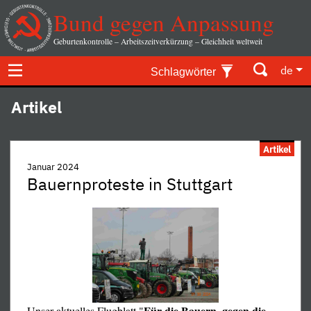
Bund gegen Anpassung
Geburtenkontrolle – Arbeitszeitverkürzung – Gleichheit weltweit
de
Schlagwörter
Artikel
Artikel
Januar 2024
Bauernproteste in Stuttgart
Für die Bauern, gegen die
Unser aktuelles Flugblatt "