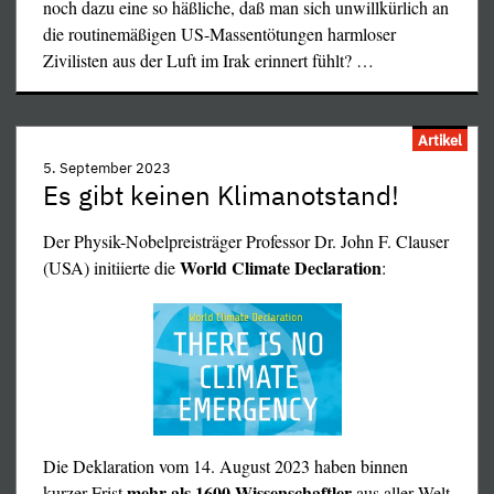
noch dazu eine so häßliche, daß man sich unwillkürlich an
"uneinsichtigen Bauern", die daran Schuld gewesen sein
die routinemäßigen US-Massentötungen harmloser
sollten. Man vergleiche das mit den hysterischen
Zivilisten aus der Luft im Irak erinnert fühlt?
…
Regierungsdemonstrationen "gegen rechts", die von
denselben Medien so fairständisvoll gelobhudelt werden –
Zufall oder Notwendigkeit?
Artikel
5. September 2023
Es gibt keinen Klimanotstand!
Der Physik-Nobelpreisträger Professor Dr. John F. Clauser
World Climate Declaration
(USA) initiierte die
:
Die Deklaration vom 14. August 2023 haben binnen
mehr als 1600 Wissenschaftler
kurzer Frist
aus aller Welt