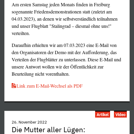
Am ersten Samstag jeden Monats finden in Freiburg
echten! –, dessen Spuren man heute noch an mancherlei
sogenannte Friedensdemonstrationen statt (zuletzt am
Ruinen in Beirut betrachten kann und der die
04.03.2023), an denen wir selbstverständlich teilnahmen
allertraurigsten Wunden den Beständen des libanesischen
und unser Flugblatt "Stalingrad – diesmal ohne uns!"
Nationalmuseums geschlagen hat, das unglücklicherweise
verteilten.
gerade an einer innerstädtischen Frontlinie besagten
Krieges lag, und zwar ziemlich lange. (Auch Israel hat
Daraufhin erhielten wir am 07.03.2023 eine E-Mail von
sich in diesen Bürgerkrieg eingemischt, ohne ihn jedoch
den Organisatoren der Demo mit der Aufforderung, das
zu prägen, und dabei einige Verwüstungen hinterlassen,
Verteilen der Flugblätter zu unterlassen. Diese E-Mail und
aber vorwiegend im Süden des Landes, von dem
unsere Antwort wollen wir der Öffentlichkeit zur
tatsächlich ein paar Provokationen auf sein Gebiet
Beurteilung nicht vorenthalten.
vorgefallen waren, den eigentlich dringenderen
Link zum E-Mail-Wechsel als PDF
innerlibanesischen Auseinandersetzungen zum Trotz.)
Dieser Bürgerkrieg war zwischen den Religionsfraktionen
vorherrschen. Ein asymme­trisches Scheißspiel wie im
des Landes ausgetragen worden (womit sich jemand, der
letzten Jahrzehnt des Kalten Krieges also, nur daß jetzt
nichts von Marx gelernt hat, zufriedengeben könnte), und
statt der Endlösung der Sowjetfrage jene der Rußlandfrage
diese – welche alle zuvor unter irgendwelchen Etiketten
Artikel
Video
ansteht. Aber der Reihe nach.
ihre eigenen Milizen aufgebaut hatten, neben denen die
26. November 2022
Der nunmehr seit über einem Jahr geführte, durch den
Die Mutter aller Lügen:
reguläre Armee allmählich verblaßte – waren erstaunlich