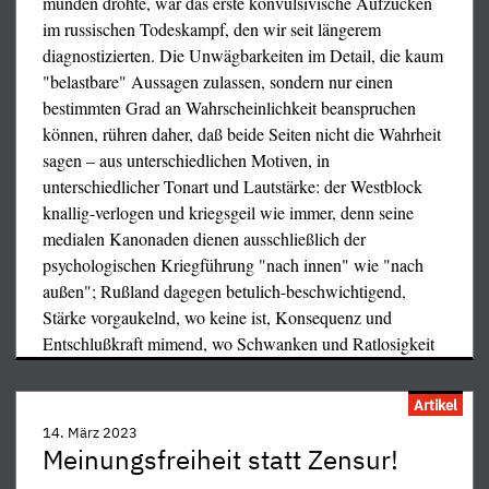
münden drohte, war das erste konvulsivische Aufzucken
ganz viel Geschwätz absondern, um diese Unerwartetheit
im russischen Todeskampf, den wir seit längerem
wegzuklügeln, danach schwiegen sie natürlich eiligst zum
diagnostizierten. Die Unwägbarkeiten im Detail, die kaum
peinlichen Thema... also scheinen die
"belastbare" Aussagen zulassen, sondern nur einen
Frontverschiebungen verblüffende Vorgänge hinter den
bestimmten Grad an Wahrscheinlichkeit beanspruchen
Kulissen widerzuspiegeln, zu denen die Gegend schon zur
können, rühren daher, daß beide Seiten nicht die Wahrheit
Zeit der Kreuzritter mancherlei Parallelen geliefert hat...
sagen – aus unterschiedlichen Motiven, in
Wenn die jedenfalls zunächst fanatische Feindschaft der
unterschiedlicher Tonart und Lautstärke: der Westblock
Hamas gegen Israel eine unerwartete Aufweichung
knallig-verlogen und kriegsgeil wie immer, denn seine
erfahren haben sollte, die die neue Provokation, wenn sie
medialen Kanonaden dienen ausschließlich der
wirklich nur durch israelisch-palästinensische Spannungen
psychologischen Kriegführung "nach innen" wie "nach
erzeugt wäre, höchst seltsam und unmotiviert erscheinen
außen"; Rußland dagegen betulich-beschwichtigend,
läßt, so ist die Todfeindschaft der Hamas gegen Syrien und
Stärke vorgaukelnd, wo keine ist, Konsequenz und
die Hisbollah (welche dieses verteidigt) umso weniger
Entschlußkraft mimend, wo Schwanken und Ratlosigkeit
bestreitbar und mindestens ebenso uralt bzw. von Anfang
…
an gegeben gewesen. Um sie zu verstehen, muß man
Artikel
etwas weiter ausholen.
14. März 2023
Meinungsfreiheit statt Zensur!
Hoffentlich erinnern sich meine Leser noch an den langen
und erbitterten libanesischen Bürgerkrieg – diesmal einen