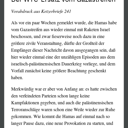
Vorabdruck aus Ketzerbriefe 241
Als vor ein paar Wochen gemeldet wurde, die Hamas habe
vom Gazastreifen aus wieder einmal mit Raketen Israel
beschossen, und zwar fieserweise noch dazu in eine
größere zivile Veranstaltung, dürfte der Großteil der
Empfänger dieser Nachricht davon ausgegangen sein, daß
hier wieder einmal eine der unzähligen Episoden aus dem
israelisch-palästinensischen Dauerkrieg vorliege, und dem
Vorfall zunächst keine größere Beachtung geschenkt
haben.
Merkwürdig war er aber von Anfang an: es hatte zwischen
den verfeindeten Parteien schon lange keine
einiger Bauern vor Ort mit, die sich unter großen Opfern
Kampfaktionen gegeben, und auch die palästinensischen
auf den Weg zur Kundgebung gemacht hatten und jetzt
Terroranschläge waren schon eine Weile wieder zur Ruhe
feststeckten. Und so erfuhr man dann auch in der
gekommen. Wie kommt die Hamas auf einmal nach so
Wahrheitspresse fast nichts über die Veranstaltung,
langer Pause dazu, eine neue Provokation zu starten, und
sondern nur Berichte über die Autobahnblockade und die