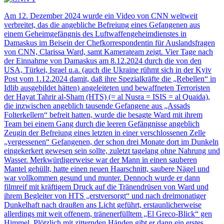
Am 12. Dezember 2024 wurde ein Video von CNN weltweit
verbreitet, das die angebliche Befreiung eines Gefangenen aus
einem Geheimgefängnis des Luftwaffengeheimdienstes in
Damaskus im Beisein der Chefkorrespondentin für Auslandsfragen
von CNN, Clarissa Ward, samt Kamerateam zeigt. Vier Tage nach
der Einnahme von Damaskus am 8.12.2024 durch die von den
USA, Türkei, Israel u.a. (auch die Ukraine rühmt sich in der Kyiv
Post vom 1.12.2024 damit, daß ihre Spezialkräfte die „Rebellen“ in
Idlib ausgebildet hätten) angeleiteten und bewaffneten Terroristen
der Hayat Tahrir al-Sham (HTS) (= al Nusra = ISIS = al Quaida),
die inzwischen angeblich tausende Gefangene aus „Assads
Folterkellern“ befreit hatten, wurde die besagte Ward mit ihrem
Team bei einem Gang durch die leeren Gefängnisse angeblich
Zeugin der Befreiung eines letzten in einer verschlossenen Zelle
„vergessenen“ Gefangenen, der schon drei Monate dort im Dunkeln
eingekerkert gewesen sein sollte, zuletzt tagelang ohne Nahrung und
Wasser. Merkwürdigerweise war der Mann in einen sauberen
Mantel gehüllt, hatte einen neuen Haarschnitt, saubere Nägel und
war vollkommen gesund und munter. Dennoch wurde er dann
filmreif mit kräftigem Druck auf die Tränendrüsen von Ward und
ihrem Begleiter von HTS „erstversorgt“ und nach dreimonatiger
Dunkelhaft nach draußen ans Licht geführt, erstaunlicherweise
allerdings mit weit offenem, tränenerfülltem „El Greco-Blick“ gen
Himmel. Plötzlich mit zitternden Händen gibt er dann ein erstes