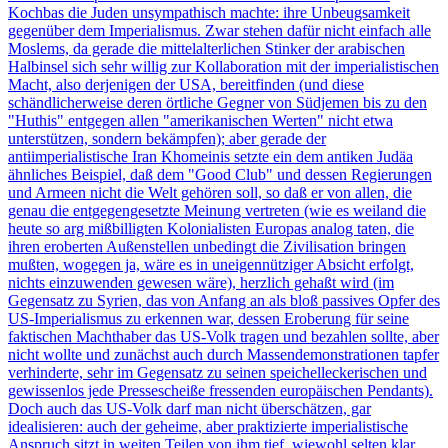
Kochbas die Juden unsympathisch machte: ihre Unbeugsamkeit
gegenüber dem Imperialismus. Zwar stehen dafür nicht einfach alle
Moslems, da gerade die mittelalterlichen Stinker der arabischen
Halbinsel sich sehr willig zur Kollaboration mit der imperialistischen
Macht, also derjenigen der USA, bereitfinden (und diese
schändlicherweise deren örtliche Gegner von Südjemen bis zu den
"Huthis" entgegen allen "amerikanischen Werten" nicht etwa
unterstützen, sondern bekämpfen); aber gerade der
antiimperialistische Iran Khomeinis setzte ein dem antiken Judäa
ähnliches Beispiel, daß dem "Good Club" und dessen Regierungen
und Armeen nicht die Welt gehören soll, so daß er von allen, die
genau die entgegengesetzte Meinung vertreten (wie es weiland die
heute so arg mißbilligten Kolonialisten Europas analog taten, die
ihren eroberten Außenstellen unbedingt die Zivilisation bringen
mußten, wogegen ja, wäre es in uneigennütziger Absicht erfolgt,
nichts einzuwenden gewesen wäre), herzlich gehaßt wird (im
Gegensatz zu Syrien, das von Anfang an als bloß passives Opfer des
US-Imperialismus zu erkennen war, dessen Eroberung für seine
faktischen Machthaber das US-Volk tragen und bezahlen sollte, aber
nicht wollte und zunächst auch durch Massendemonstrationen tapfer
verhinderte, sehr im Gegensatz zu seinen speichelleckerischen und
gewissenlos jede Pressescheiße fressenden europäischen Pendants).
Doch auch das US-Volk darf man nicht überschätzen, gar
idealisieren: auch der geheime, aber praktizierte imperialistische
Anspruch sitzt in weiten Teilen von ihm tief, wiewohl selten klar