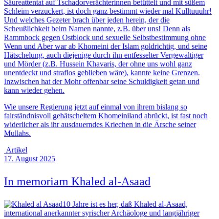
Säureattentat auf Tschadorverächterinnen betüttelt und mit süßem
Schleim verzuckert, ist doch ganz bestimmt wieder mal Kulltuuuhr!
Und welches Gezeter brach über jeden herein, der die
Scheußlichkeit beim Namen nannte, z.B. über uns! Denn als
Rammbock gegen Ostblock und sexuelle Selbstbestimmung ohne
Wenn und Aber war ab Khomeini der Islam goldrichtig, und seine
Hätschelung, auch diejenige durch ihn entfesselter Vergewaltiger
und Mörder (z.B. Hussein Khavaris, der ohne uns wohl ganz
unentdeckt und straflos geblieben wäre), kannte keine Grenzen.
Inzwischen hat der Mohr offenbar seine Schuldigkeit getan und
kann wieder gehen.
Wie unsere Regierung jetzt auf einmal von ihrem bislang so
fairständnisvoll gehätscheltem Khomeiniland abrückt, ist fast noch
widerlicher als ihr ausdauerndes Kriechen in die Ärsche seiner
Mullahs.
Artikel
17. August 2025
In memoriam Khaled al-Asaad
10 Jahre ist es her, daß Khaled al-Asaad,
international anerkannter syrischer Archäologe und langjähriger