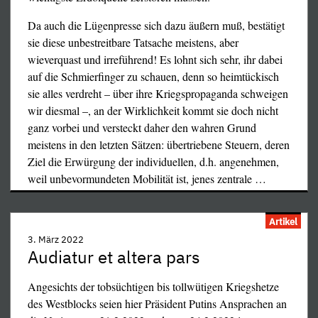
für sie."
Da auch die Lügenpresse sich dazu äußern muß, bestätigt
Im Hintergrund: "... wollten fliehen – die
ihre Werte einstehen. Die USB-Sektion von Livorno gab
sie diese unbestreitbare Tatsache meistens, aber
Staatsanwaltschaft hat sie gekrallt."
in einer Erklärung bekannt: „Wir stehen an der Seite des
wieverquast und irreführend! Es lohnt sich sehr, ihr dabei
Soldat im Hintergrund: "Wer kommt als nächstes?"
ukrainischen Volkes, des Donbass und Russlands und
auf die Schmierfinger zu schauen, denn so heimtückisch
wollen uns nicht in diesen Konflikt einmischen."
sie alles verdreht – über ihre Kriegspropaganda schweigen
(Im Hintergrund sind immer wieder Leute zu hören, die
...
wir diesmal –, an der Wirklichkeit kommt sie doch nicht
andere nach ihrem vollen Namen, Rang, ihrem Geburtsort
ganz vorbei und versteckt daher den wahren Grund
und ihrer Adresse fragen. Auch findet anscheinend ein
meistens in den letzten Sätzen: übertriebene Steuern, deren
Funkgespräch statt. Einer der Soldaten kommentiert die
Ziel die Erwürgung der individuellen, d.h. angenehmen,
Antwort eines Gefangenen hämisch mit Putin- und
weil unbevormundeten Mobilität ist, jenes zentrale
…
Schoigu-Vergleichen.)
Im Hintergrund: "... Ist auf einer Landmine
Artikel
hochgegangen, Scheiße."
3. März 2022
Audiatur et altera pars
Kameramann: "Dreh ihn um."
Angesichts der tobsüchtigen bis tollwütigen Kriegshetze
Kameramann: "Die Beine sind durch, was?
des Westblocks seien hier Präsident Putins Ansprachen an
Durchgeschossen?"