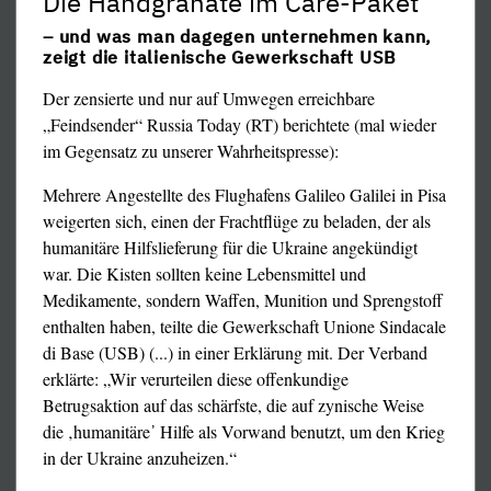
Die Handgranate im Care-Paket
– und was man dagegen unternehmen kann,
zeigt die italienische Gewerkschaft USB
Der zensierte und nur auf Umwegen erreichbare
„Feindsender“ Russia Today (RT) berichtete (mal wieder
im Gegensatz zu unserer Wahrheitspresse):
Mehrere Angestellte des Flughafens Galileo Galilei in Pisa
weigerten sich, einen der Frachtflüge zu beladen, der als
humanitäre Hilfslieferung für die Ukraine angekündigt
war. Die Kisten sollten keine Lebensmittel und
Medikamente, sondern Waffen, Munition und Sprengstoff
enthalten haben, teilte die Gewerkschaft Unione Sindacale
Kriegsgefangener (liegt auf dem Boden): "Also, an der
di Base (USB) (...) in einer Erklärung mit. Der Verband
linken Seite ..."
erklärte: „Wir verurteilen diese offenkundige
Betrugsaktion auf das schärfste, die auf zynische Weise
Kameramann (packt liegenden Gefangenen am Sack, den
die ‚humanitäre᾽ Hilfe als Vorwand benutzt, um den Krieg
dieser über dem Kopf hat): "Wo?"
in der Ukraine anzuheizen.“
Kriegsgefangener: "Wenn man da hinkommt, ins Dorf, an