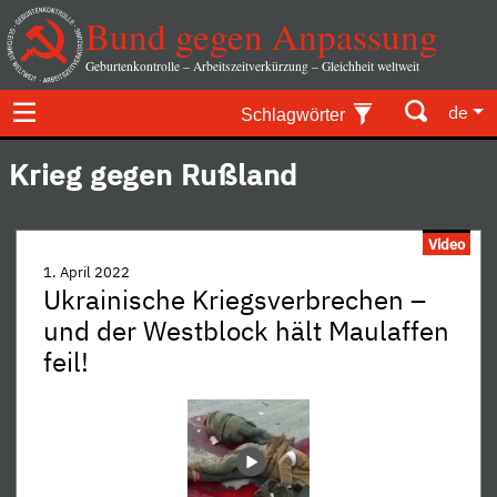
Bund gegen Anpassung
Geburtenkontrolle – Arbeitszeitverkürzung – Gleichheit weltweit
de
Schlagwörter
Krieg gegen Rußland
Video
1. April 2022
Ukrainische Kriegsverbrechen –
und der Westblock hält Maulaffen
feil!