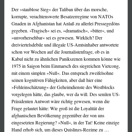
Der »staublose Sieg« der Taliban über das morsche,
Die Kriegsgefahr nimmt von Tag zu Tag zu, und wenn es
korrupte, verachtenswerte Besatzerregime von NATOs
einen zweiten "Sender Gleiwitz" gibt, könnte ein atomarer
Gnaden in Afghanistan hat Anlaß zu allerlei Pressegedöns
Gegenschlag von russischer Seite zur Verstrahlung
gegeben. »Tragisch« sei es, »dramatisch«, »bitter«, und
Europas führen – das würden die USA in Kauf nehmen,
»unvorhersehbar« sei es gewesen. Wirklich? Der
da waren sie noch nie zimperlich, zumal es sie selbst nicht
dreiviertelsdebile und illegale US-Amtsinhaber antwortete
treffen kann und wird.
schon vor Wochen auf die Journalistenfrage, ob es in
Deshalb gibt es den
Kabul nicht zu ähnlichen Panikszenen kommen könne wie
1975 in Saigon beim Einmarsch des siegreichen Vietcong,
Allem Propagandagedröhn und allen Schikanen
Neuen Krefelder Appell
mit einem simplen »Null«. Das entsprach zweifelsohne
zum Trotz demonstrieren mittlerweile wieder
seinen kognitiven Fähigkeiten, aber daß hier eine
Vor mehr als 40 Jahren richtete sich der "Krefelder
zahllose
Menschen gegen die Corona-Diktatur auf
»Fehleinschätzung« der Geheimdienste des Westblocks
Appell" an die damalige BRD-Regierung, um gegen die
den Straßen, und sie werden momentan noch
vorgelegen hätte, das glaube, wer da will. Des senilen US-
im Rahmen des NATO-Doppelbeschlusses durchgeführte
wöchentlich mehr.
Präsidenten Antwort wäre richtig gewesen, wenn die
Stationierung atomarer Mittelstreckenraketen in Europa
Frage gelautet hätte: Wie groß ist die Loyalität der
Die bundesweit drittgrößte Demonstration in Freiburg läßt
und für die Beendigung des atomaren Wettrüstens seitens
afghanischen Bevölkerung gegenüber der von uns
OB Horn und sein Lokalblatt ›Badische Zeitung‹ Gift und
der NATO zu protestieren; bis 1983 wurde dieser von
eingesetzten Regierung? »Null«, in der Tat! Keine einzige
Galle spucken, und das freut uns. Was sie am meisten
mehr als 4 Millionen Bundesbürgern unterzeichnet. (Der
Hand erhob sich, um dieses Quislings-Regime zu
…
vergrätzt, ist die Vielfalt der vieltausendköpfigen
damalige Appell war halbgar, weil er die Nennung der