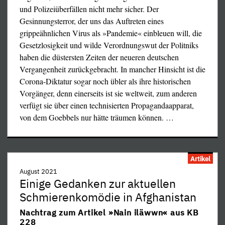
Schrecklichen ausnutzte, erfolgreich zwangskatholisiert
und Polizeiüberfällen nicht mehr sicher. Der
am nächsten Tag schickte die NATO eine niederländische
wurde (genauer: zu einem katholisch-orthodoxen
Gesinnungsterror, der uns das Auftreten eines
Fregatte hinterher, die erst nach stundenlangen
[»unierten«], aber papsttreuen Zwitter gemacht wurde).
abgehalten. Der Angriffskrieg stand bereits vor 5 Jahren
grippeähnlichen Virus als »Pandemie« einbleuen will, die
Scheinangriffen durch russische Jagdflugzeuge wenigstens
Die Folge war u.a. die Oper »Boris Godunow«; lesen Sie
unmittelbar bevor und wurde dann dank Donald Trump
Gesetzlosigkeit und wilde Verordnungswut der Politniks
vor der Grenze abdrehte. Ihre militärischen Spionageflüge
das Libretto.
verhindert. Aber sofort nach Bidens illegaler, weil durch
haben die düstersten Zeiten der neueren deutschen
über dem Schwarzen Meer steigerte die NATO 2021
Wahlfälschung zustandegekommener Machtübernahme
Vergangenheit zurückgebracht. In mancher Hinsicht ist die
gegenüber dem Vorjahr von 436 auf 710, also zwei
ertönte die Kriegspropaganda erneut, seit Monaten werden
Corona-Diktatur sogar noch übler als ihre historischen
täglich.
immer mehr US- und NATO-Truppen rund um Rußland
Vorgänger, denn einerseits ist sie weltweit, zum anderen
stationiert, dauernde provokative Manöver mit Bombern
verfügt sie über einen technisierten Propagandaapparat,
und Kriegsschiffen, simulierten Bombenangriffen in 12
von dem Goebbels nur hätte träumen können.
…
Meilen-Entfernung von der russischen Grenze
durchgeführt. Die Ukraine wurde von den USA seit 2014
mit 2,4 Milliarden US-$ Militärhilfe ausgestattet, davon
Artikel
allein 2021 450 Millionen US-$, und so mit
August 2021
Kriegsmaterial inklusive US-"Trainings"truppen
Einige Gedanken zur aktuellen
aufgerüstet – und jetzt soll Rußland der Aggressor sein,
Schmierenkomödie in Afghani­stan
und man weiß schon jetzt!, wann es die Ukraine
"angreifen" wird? Offenbar soll ein Krieg provoziert
Nachtrag zum Artikel »Nain iläwwn« aus KB
228
werden.