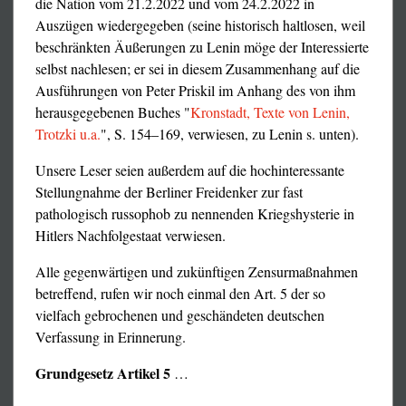
die Nation vom 21.2.2022 und vom 24.2.2022 in
Soldat: "Ja."
Auszügen wiedergegeben (seine historisch haltlosen, weil
beschränkten Äußerungen zu Lenin möge der Interessierte
Kameramann: "Dreh ihn um."
selbst nachlesen; er sei in diesem Zusammenhang auf die
Ausführungen von Peter Priskil im Anhang des von ihm
(Soldat dreht den Gefangenen auf die linke Seite.
herausgegebenen Buches "
Kronstadt, Texte von Lenin,
Schmerzhaftes Stöhnen ist zu hören.)
Trotzki u.a.
", S. 154–169, verwiesen, zu Lenin s. unten).
Kameramann: "Ich glaube, das war’s. Er ist im Arsch. Ja,
Unsere Leser seien außerdem auf die hochinteressante
im Arsch. Er ist im Arsch."
Stellungnahme der Berliner Freidenker zur fast
Neidobjekt der Stinker und Denunzianten, deren
Im Hintergrund: "... waren dafür da, auf Charkow
pathologisch russophob zu nennenden Kriegshysterie in
Lebensinhalt es ist, anderen in die Suppe zu spucken,
abzurotzen, du Hure?!"
Hitlers Nachfolgestaat verwiesen.
nachdem sie ihre haben anbrennen lassen und dadurch
Im Hintergrund (ukrainisch): "Hinlegen, hinlegen!"
Staats- und Presselieblinge geworden sind.
Alle gegenwärtigen und zukünftigen Zensurmaßnahmen
betreffend, rufen wir noch einmal den Art. 5 der so
Schrei im Hintergrund: "Du lügst, Scheiße!
Als es noch galt, das Volk des Westblocks gegenüber dem
vielfach gebrochenen und geschändeten deutschen
[unverständlich] ... weil ihr auf Charkow abgerotzt habt,
durch Krieg und stalinistische Mißregierung (die ihrerseits
Verfassung in Erinnerung.
ihr benutzten Kondome, Scheiße!"
eine Kriegsfolge war) ausgebluteten und verarmten
Grundgesetz Artikel 5
Ostblock zu ködern, wurde die Mobilität in ihm nicht
…
Kameramann (nähert sich weiterem Gefangenen mit Sack
behindert, ganz im Gegenteil. Die Besteuerung hatte