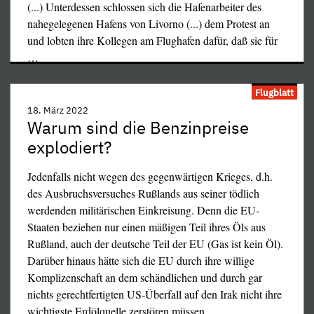
(...) Unterdessen schlossen sich die Hafenarbeiter des
der linken Seite."
nahegelegenen Hafens von Livorno (...) dem Protest an
Kameramann: "Linke Seite – wo genau?" (lässt
und lobten ihre Kollegen am Flughafen dafür, daß sie für
Gefangenen wieder hinunter, jemand stößt den
…
Sturmgewehrlauf in die Rippen des Gefangenen) "Red
schon!" (zieht den Sack vom Kopf des Gefangenen,
Flugblatt
dessen Gesicht voller frischen oder verkrusteten Blutes ist)
18. März 2022
Warum sind die Benzinpreise
"Sprich lauter, du Schlampe!"
explodiert?
Stimme im Hintergrund: "Wer hat Verwandte in der
Ukraine, ihr Homos?"
Jedenfalls nicht wegen des gegenwärtigen Krieges, d.h.
des Ausbruchsversuches Rußlands aus seiner tödlich
Kameramann: "Woher kommst du? Rede."
werdenden militärischen Einkreisung. Denn die EU-
(Gefangener ist nicht ansprechbar, flüstert unhörbar)
Staaten beziehen nur einen mäßigen Teil ihres Öls aus
Rußland, auch der deutsche Teil der EU (Gas ist kein Öl).
Kameramann: "Woher, frag ich?" (er schreit) "Sag schon,
Darüber hinaus hätte sich die EU durch ihre willige
woher?!" (dann ruhig) "Er hat das Bewusstsein verloren."
Komplizenschaft an dem schändlichen und durch gar
nichts gerechtfertigten US-Überfall auf den Irak nicht ihre
Im Hintergrund: "Wir haben hier schon keinen Platz mehr
wichtigste Erdölquelle zerstören müssen.