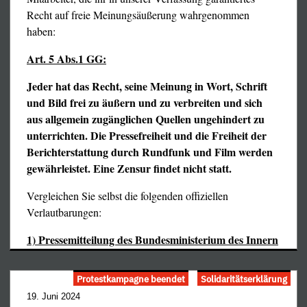
Recht auf freie Meinungsäußerung wahrgenommen
haben:
Art. 5 Abs.1 GG:
Jeder hat das Recht, seine Meinung in Wort, Schrift
und Bild frei zu äußern und zu verbreiten und sich
Aufklärung“, der weltweit ersten Organisation von Ärzten
aus allgemein zugänglichen Quellen ungehindert zu
gegen die Coronerei überhaupt, und ist seitdem als
unterrichten. Die Pressefreiheit und die Freiheit der
standhafter und aufrechter Streiter gegen die Maßnahmen
Berichterstattung durch Rundfunk und Film werden
der Corona-Diktatur bundesweit bekannt.
gewährleistet.
Eine Zensur findet nicht statt.
Der Prozeß war ursprünglich auf 18 Prozeßtage
Vergleichen Sie selbst die folgenden offiziellen
anberaumt, inzwischen sind es bereits 19, und mit einer
Verlautbarungen:
weiteren Aufblähung dieses staatlichen Rache- und
1) Pressemitteilung des Bundesministerium des Innern
Willkürverfahrens ist zu rechnen. Daß es sich um ein
…
solches handelt, liegt auf der Hand: Bekanntlich wurde
während der Coronerei die Ärzteschaft explizit
Protestkampagne beendet
Solidaritätserklärung
aufgefordert, Patienten möglichst ohne irgendeine
19. Juni 2024