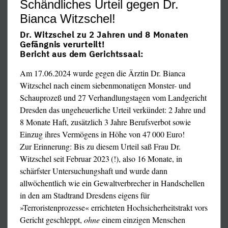
Untersuchung, am besten sogar telefonisch, krank zu
Schändliches Urteil gegen Dr.
schreiben – damit das Volk das Haus nicht verlasse und
Bianca Witzschel!
das angeblich soo gefährliche „Killer“-Virus sich nicht
Dr. Witzschel zu 2 Jahren und 8 Monaten
weiter verbreite. Auch dabei handelte es sich
Gefängnis verurteilt!
selbstverständlich um das Ausstellen eines ärztlichen
Bericht aus dem Gerichtssaal:
Gesundheitszeugnisses (nämlich um eine
Am 17.06.2024 wurde gegen die Ärztin Dr. Bianca
Arbeitsunfähigkeitsbescheinigung), was seinerzeit
Witzschel nach einem siebenmonatigen Monster- und
hunderttausendfach erfolgte. Natürlich wurde – zu Recht –
Schauprozeß und 27 Verhandlungstagen vom Landgericht
keiner dieser Ärzte jemals strafrechtlich verfolgt. Doch im
Dresden das ungeheuerliche Urteil verkündet: 2 Jahre und
Verfahren gegen Dr. Weber versuchen nun
8 Monate Haft, zusätzlich 3 Jahre Berufsverbot sowie
Staatsanwaltschaft und Gericht, durch zermürbende und
Einzug ihres Vermögens in Höhe von 47 000 Euro!
völlig ausufernde Zeugenbefragungen nachzuweisen, er
Zur Erinnerung: Bis zu diesem Urteil saß Frau Dr.
habe "Gefälligkeitsatteste" ausgestellt. So reitet die
Witzschel seit Februar 2023 (!), also 16 Monate, in
Vorsitzende Richterin, Dr. Nele Behr, bei der
schärfster Untersuchungshaft und wurde dann
Zeugenbefragung der Patienten (die allesamt bereits
vom 16.07.2024:
allwöchentlich wie ein Gewaltverbrecher in Handschellen
Prozesse und zumeist Verurteilungen wegen „Anstiftung
in den am Stadtrand Dresdens eigens für
zum Ausstellen unrichtiger Gesundheitszeugnisse“ hinter
Bundesinnenministerin Nancy Faeser:
"Ich habe heute
»Terroristenprozesse« errichteten Hochsicherheitstrakt vors
sich haben) geradezu fanatisch und unermüdlich darauf
das rechtsextremistische "COMPACT-Magazin" verboten.
Gericht geschleppt,
ohne
einem einzigen Menschen
rum, ob Dr. Weber die Patienten auch mit dem Stethoskop
Es ist ein zentrales Sprachrohr der rechtsextremistischen