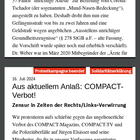
57 Fällen "unrichtige Atteste" zur Befreiung vom Corona-
Wissenschaftlern in der ganzen Welt aus den
Tschador (der sogenannten „Mund-Nasen-Bedeckung“),
verschiedenen Forschungsbereichen, von der
ausgestellt zu haben. Deshalb droht ihm nun eine
Molekulargenetik bis zur Systematik, genutzt.
Gefängnisstrafe von bis zu zwei Jahren und eine
Geldstrafe wegen angeblichen „Ausstellens unrichtiger
Gesundheitszeugnisse“ (§ 278 StGB a.F. – alte Fassung,
die Vorschrift wurde später noch mal erheblich verschärft).
Dr. Weber war im März 2020 Mitbegründer der „Ärzte für
…
Protestkampagne beendet
Solidaritätserklärung
16. Juli 2024
Aus aktuellem Anlaß: COMPACT-
Verbot!
Zensur in Zeiten der Rechts/Links-Verwirrung
Wir protestieren aufs schärfste gegen das ungeheuerliche
Verbot des COMPACT-Magazins, COMPACT-TV und
die Polizeiüberfälle auf Jürgen Elsässer und seine
Mitarbeiter, die ihr in unserer Verfassung garantiertes