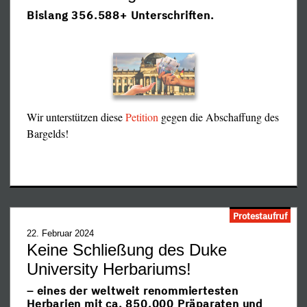
Bislang 356.588+ Unterschriften.
Wir unterstützen diese
Petition
gegen die Abschaffung des
Bargelds!
Bianca Witzschel nun wieder im Gefängnis – nach dem
Willen der unermüdlichen Rachejustiz des Corona-
Protestaufruf
eineinhalb Jahre
Regimes mindestens für weitere fast
,
22. Februar 2024
nachdem sie bis Juni 2024 bereits 16 Monate wie ein
Keine Schließung des Duke
Schwerverbrecher in Untersuchungshaft gefangengehalten
University Herbariums!
und schließlich in einem monatelangen Schauprozeß vom
Landgericht Dresden verurteilt worden war.
– eines der weltweit renommiertesten
Herbarien mit ca. 850.000 Präparaten und