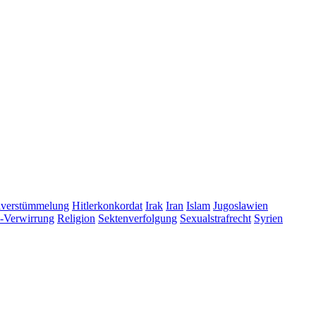
lverstümmelung
Hitlerkonkordat
Irak
Iran
Islam
Jugoslawien
s-Verwirrung
Religion
Sektenverfolgung
Sexualstrafrecht
Syrien