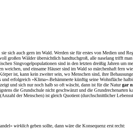
sie sich auch gern im Wald. Werden sie für erstes von Medien und Reg
oll großen Wälder übersichtlich handtuchgroß, alle naselang trifft man 
opäischen Singvogelpopulationen sind in den letzten dreißig Jahren um
weichen, und einsame Häuser sind im Wald so märchenhaft fern wie d
rper ist, kann kein zweiter sein, wo Menschen sind, ihre Behausungen
s und erfolgreich »Klima«-Behämmerte künftig seine Wohnfläche halbier
igt und sich nur noch halb so oft wäscht, dann ist für die Natur
gar n
nigstens die Grundschule nicht geschwänzt und die Grundrechenarten ka
r (Anzahl der Menschen) ist gleich Quotient (durchschnittlicher Lebens
wandel«
wirklich
geben sollte, dann wäre die Konsequenz erst recht: