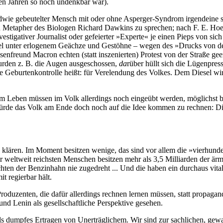
en Jahren so noch undenkbar war).
ndwie gebeutelter Mensch mit oder ohne Asperger-Syndrom irgendeine sc
den Metapher des Biologen Richard Dawkins zu sprechen; nach F. E. Hoe
tigativer Journalist oder gefeierter »Experte« je einen Pieps von sic
rkel unter erlogenem Geächze und Gestöhne – wegen des »Drucks von d
enfreund Macron echten (statt inszenierten) Protest von der Straße gee
urden z. B. die Augen ausgeschossen,
da
rüber hüllt sich die Lügenpres
 Geburtenkontrolle heißt: für Verelendung des Volkes. Dem Diesel wi
Leben müssen im Volk allerdings noch eingeübt werden, möglichst bevor
 würde das Volk am Ende doch noch auf die Idee kommen zu rechnen: Di
zu klären. Im Moment besitzen wenige, das sind vor allem die »vierhu
er weltweit reichsten Menschen besitzen mehr als 3,5 Milliarden der ärm
hten der Benzinhahn nie zugedreht ... Und die haben ein durchaus vit
 regierbar hält.
 Produzenten, die dafür allerdings rechnen lernen müssen, statt propa
d Lenin als gesellschaftliche Perspektive gesehen.
 als dumpfes Ertragen von Unerträglichem. Wir sind zur sachlichen, gew