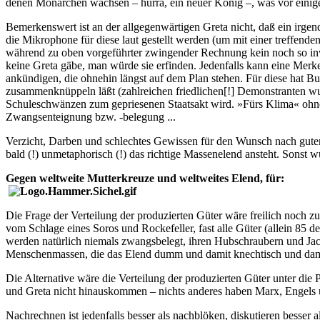
denen Monarchen wachsen – hurra, ein neuer König –, was vor einig
Bemerkenswert ist an der allgegenwärtigen Greta nicht, daß ein irge
die Mikrophone für diese laut gestellt werden (um mit einer treffen
während zu oben vorgeführter zwingender Rechnung kein noch so inves
keine Greta gäbe, man würde sie erfinden. Jedenfalls kann eine Me
ankündigen, die ohnehin längst auf dem Plan stehen. Für diese hat Bus
zusammenknüppeln läßt (zahlreichen friedlichen[!] Demonstranten w
Schuleschwänzen zum gepriesenen Staatsakt wird. »Fürs Klima« ohne
Zwangsenteignung bzw. -belegung ...
Verzicht, Darben und schlechtes Gewissen für den Wunsch nach gutem 
bald (!) unmetaphorisch (!) das richtige Massenelend ansteht. Sonst
Gegen weltweite Mutterkreuze und weltweites Elend, für:
Die Frage der Verteilung der produzierten Güter wäre freilich noch 
vom Schlage eines Soros und Rockefeller, fast alle Güter (allein 85 d
werden natürlich niemals zwangsbelegt, ihren Hubschraubern und Jac
Menschenmassen, die das Elend dumm und damit knechtisch und damit
Die Alternative wäre die Verteilung der produzierten Güter unter die
und Greta nicht hinauskommen – nichts anderes haben Marx, Engels un
Nachrechnen ist jedenfalls besser als nachblöken, diskutieren besser