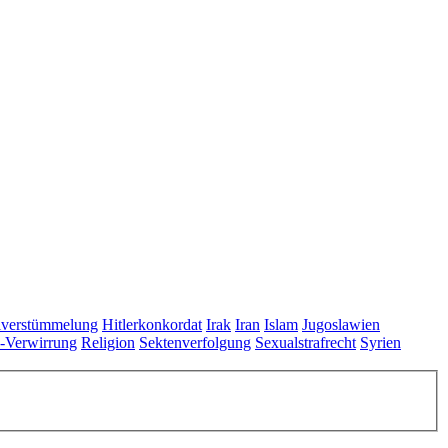
lverstümmelung
Hitlerkonkordat
Irak
Iran
Islam
Jugoslawien
s-Verwirrung
Religion
Sektenverfolgung
Sexualstrafrecht
Syrien