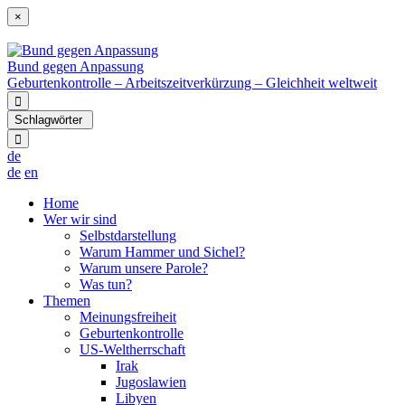
×
Bund gegen Anpassung
Geburtenkontrolle – Arbeitszeitverkürzung – Gleichheit weltweit
Schlagwörter
de
de
en
Home
Wer wir sind
Selbstdarstellung
Warum Hammer und Sichel?
Warum unsere Parole?
Was tun?
Themen
Meinungsfreiheit
Geburtenkontrolle
US-Weltherrschaft
Irak
Jugoslawien
Libyen