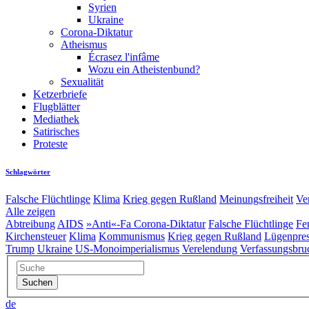
Syrien
Ukraine
Corona-Diktatur
Atheismus
Écrasez l'infâme
Wozu ein Atheistenbund?
Sexualität
Ketzerbriefe
Flugblätter
Mediathek
Satirisches
Proteste
Schlagwörter
Falsche Flüchtlinge
Klima
Krieg gegen Rußland
Meinungsfreiheit
Ve
Alle zeigen
Abtreibung
AIDS
»Anti«-Fa
Corona-Diktatur
Falsche Flüchtlinge
Fe
Kirchensteuer
Klima
Kommunismus
Krieg gegen Rußland
Lügenpre
Trump
Ukraine
US-Monoimperialismus
Verelendung
Verfassungsbru
de