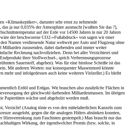
ten »Klimaskeptiker«, darunter sehr ernst zu nehmende
, das ja nur 0,035% der Atmosphäre ausmacht [wußten Sie das ?],
rchschnittstemperatur auf der Erde vor 14500 Jahren in nur 20 Jahren
all wäre der beschworene CO2-»Fußabdruck« von sagen wir einer
ine den Namen verdienende Natur weltweit per Auto und Flugzeug ohne
e 8 Milliarden zurasenden, dabei darbenden und immer weiter
infache Rechnung nachvollziehen. Denn bei aller Verzichterei und
s Endprodukt ihrer Stoffwechsel-, sprich Verbrennungsprozesse
hmten Sauerstoff, abgeben). Was für eine hirnlose Scheiße ist das
ein. Mit anderen Worten: nur konsequenter Massenmord könnte
 mehr und infolgedessen auch keine weiteren Vielzeller.) Es bleibt
namentlich Erdöl und Erdgas. Wir brauchen also
zusätzliche
Flächen in
gieversorgung der gleichwohl darbenden Milliardenmassen. Im übrigen
 die Papiertüten wächst und abgeholzt werden muß.
, Verzicht! (Analog tönte es von den mittelalterlichen Kanzeln zum
euze ausgelobt, gegen die die analogen Hitlers abstinken konnten,
er Hirnverrenkung zum Faschisten gestempelt.) Man braucht nur das
nachhaltigen Wirkung, der irgendwelcher Promis (bzw. solche, in