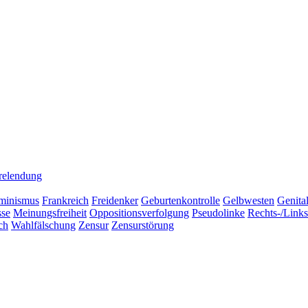
relendung
minismus
Frankreich
Freidenker
Geburtenkontrolle
Gelbwesten
Genita
sse
Meinungsfreiheit
Oppositionsverfolgung
Pseudolinke
Rechts-/Link
ch
Wahlfälschung
Zensur
Zensurstörung