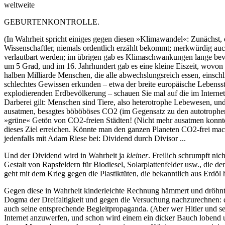
weltweite
GEBURTENKONTROLLE.
(In Wahrheit spricht einiges gegen diesen »Klimawandel«: Zunächst, 
Wissenschaftler, niemals ordentlich erzählt bekommt; merkwürdig au
verlautbart werden; im übrigen gab es Klimaschwankungen lange be
um 5 Grad, und im 16. Jahrhundert gab es eine kleine Eiszeit, wovo
halben Milliarde Menschen, die alle abwechslungsreich essen, einsc
schlechtes Gewissen erkunden – etwa der breite europäische Lebensst
explodierenden Erdbevölkerung – schauen Sie mal auf die im Internet
Darberei gilt: Menschen sind Tiere, also heterotrophe Lebewesen, un
ausatmen, besagtes böböböses CO2 (im Gegensatz zu den autotrophen 
»grüne« Getön von CO2-freien Städten! (Nicht mehr ausatmen konnt
dieses Ziel erreichen. Könnte man den ganzen Planeten CO2-frei mach
jedenfalls mit Adam Riese bei: Dividend durch Divisor ...
Und der Dividend wird in Wahrheit ja
kleiner
. Freilich schrumpft ni
Gestalt von Rapsfeldern für Biodiesel, Solarplattenfelder usw., di
geht mit dem Krieg gegen die Plastiktüten, die bekanntlich aus Erdöl
Gegen diese in Wahrheit kinderleichte Rechnung hämmert und dröhnt e
Dogma der Dreifaltigkeit und gegen die Versuchung nachzurechnen: d
auch seine entsprechende Begleitpropaganda. (Aber wer Hitler und se
Internet anzuwerfen, und schon wird einem ein dicker Bauch lobend u