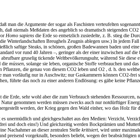
daß man die Argumente der sogar als Faschisten verteufelten sogenann
ch, daß niemals Meßdaten des angeblich so dramatisch steigenden CO2 
vor
Homo sapiens
die Erde so entsetzlich zusiedelte, z. B. stieg die Du
n die Winterlandschaften Breughels Zeugnis ablegen usw.) In jedem F
hließlich saftige Steaks, in schönen, großen Badewannen baden und e
andard vor rund 40 Jahren –, geringer als der einer inzwischen auf di
 abrufbare gruselig tickende Weltbevölkerungsuhr, während Sie diese e
d die
müssen
, solange sie leben, organische Stoffe verbrauchen und da
Pflanzen, die genau von diesem CO2 leben und O2 , d. h. den weltberü
e man vorläufig nur in Auschwitz; nur Gaskammern können CO2-frei s
en, führte das noch zu einer anderen Endlösung: es gäbe keine Pflanzen
cht die Erde, sehr wohl aber die zum Verbrauch stehenden Ressourcen, 
e der Natur genommen werden müssen zwecks auch nur notdürftiger Ener
 hergestellt werden, der Krieg gegen den Wald einher, wo das Holz für
s unermüdlich und gleichgeschaltet aus den Medien: Verzicht, Verzicht
rei und doch eins!) Und gleichzeitig werden Bockprämien und Mutterkr
ine Nachahmer an dieser zentralen Stelle
kritisiert
, wird unter maximal
nd preisend vorgeknallt, besonders beliebt, wegen der beabsichtigten 