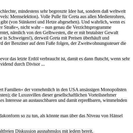
hlechte, mindestens sehr begrenzte Idee hat, sondern daß weltweit
vels: Memselektion). Volle Pulle für Greta aus allen Medienrohren,
h gibt (von Stänkerei und Hetze abgesehen). Und wahrlich, wenn es
er Straße«, nicht wahr – nun genau die Verzichtsprogramme
rntet, nämlich von den Gelbwesten, die er mit brutalster Gewalt
se in Schweigen!), derweil Greta mit Preisen überhäuft und
rd der Benziner auf dem Fuße folgen, der Zweitwohnungssteuer die
 das letzte Erdöl verbraucht ist, damit es dann flutscht, wenn sehr
vidend durch Divisor ...
ndert Familien« der vornehmlich in den USA ansässigen Monopolisten
sten); die Luxusvillen dieser gesellschaftlichen Vorteilsnehmer
ales Interesse an austauschbaren und damit erpreßbaren, wimmelnden
gandakonform so zu tun, als könnte man über das Niveau von Hänsel
altfreien Diskussion ausnahmslos mit jedem bereit.