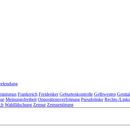
relendung
minismus
Frankreich
Freidenker
Geburtenkontrolle
Gelbwesten
Genita
sse
Meinungsfreiheit
Oppositionsverfolgung
Pseudolinke
Rechts-/Link
ch
Wahlfälschung
Zensur
Zensurstörung