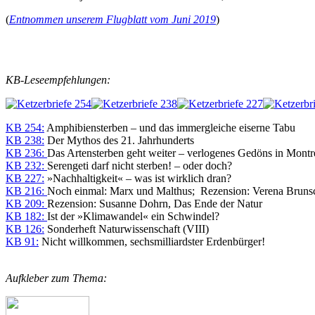
(
Entnommen unserem Flugblatt vom Juni 2019
)
KB-Leseempfehlungen:
KB 254:
Amphibiensterben – und das immergleiche eiserne Tabu
KB 238:
Der Mythos des 21. Jahrhunderts
KB 236:
Das Artensterben geht weiter – verlogenes Gedöns in Mont
KB 232:
Serengeti darf nicht sterben! – oder doch?
KB 227:
»Nachhaltigkeit« – was ist wirklich dran?
KB 216:
Noch einmal: Marx und Malthus; Rezension: Verena Brunschw
KB 209:
Rezension: Susanne Dohrn, Das Ende der Natur
KB 182:
Ist der »Klimawandel« ein Schwindel?
KB 126:
Sonderheft Naturwissenschaft (VIII)
KB 91:
Nicht willkommen, sechsmilliardster Erdenbürger!
Aufkleber zum Thema: