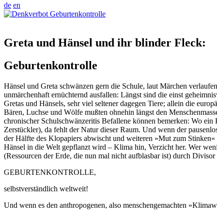
de
en
Greta und Hänsel und ihr blinder Fleck:
Geburten­kontrolle
Hänsel und Greta schwänzen gern die Schule, laut Märchen verlaufen 
unmärchenhaft ernüchternd ausfallen: Längst sind die einst geheimnisv
Gretas und Hänsels, sehr viel seltener dagegen Tiere; allein die eur
Bären, Luchse und Wölfe mußten ohnehin längst den Menschenmassen 
chronischer Schulschwänzeritis Befallene können bemerken: Wo ein Kö
Zerstückler), da fehlt der Natur dieser Raum. Und wenn der pausenlo
der Hälfte des Klopapiers abwischt und weiteren »Mut zum Stinken« ze
Hänsel in die Welt gepflanzt wird – Klima hin, Verzicht her. Wer we
(Ressourcen der Erde, die nun mal nicht aufblasbar ist) durch Diviso
GEBURTENKONTROLLE,
selbstverständlich weltweit!
Und wenn es den anthropogenen, also menschengemachten »Klima