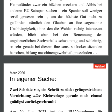
kann, lag Orbán bei den bis Montagnachmittag
Heimatländer zwar ein bißchen meckern und Alibis bei
ausgezählten Briefwahlstimmen aus dem
gesamten
anderen EU-Satrapen suchen – ein Spanier soll weniger
87,08%
Ausland bei
der gültigen Stimmen. Zwar wird
servil gewesen sein –, um das höchste Gut nicht zu
auch in diesem Bericht betont, daß damit der
gefährden, nämlich den Glauben an ihre sogenannte
Stimmenanteil von Orbans Fidesz erstmals unter 90%
Unabhängigkeit, ohne den die Wahlen richtig interessant
gefallen sei, aber es ist und bleibt eindeutig: ohne die
würden, blieb aber bei der Benennung des
existenzgefährdende Erpressung wäre das ungarische
ungeheuerlichen Sachverhalts schwammig und schleimig,
Wahlergebnis nicht zustande gekommen. Die
so sehr gerade bei diesem ihre sonst so locker sitzenden
Auslandsungarn haben zudem den Vergleich mit ihren
harschen, bislang maschinengewehrhaft prasselnden
…
Soros-beherrschten „Gastländern“, wissen also, was jetzt
auf Ungarn zukommt. Für die Ungarn selbst ist es leider
zu spät.
Artikel
März 2026
_______________________________
In eigener Sache:
(1) Die ungarische Diaspora. Wie die im Ausland
lebenden Ungarn bei den Wahlen abgestimmt haben / In
Zwei Schritte vor, ein Schritt zurück: grüngestrichene
Rumänien ging die Mehrheit der Stimmen an Orbán.
Vernichtung
Kleinverlage gerade noch einmal
aller
HotNews 14.04.2026
.
gnädigst zurückgeschraubt
Am 29. Juni 2023 trat die „EU-Verordnung für