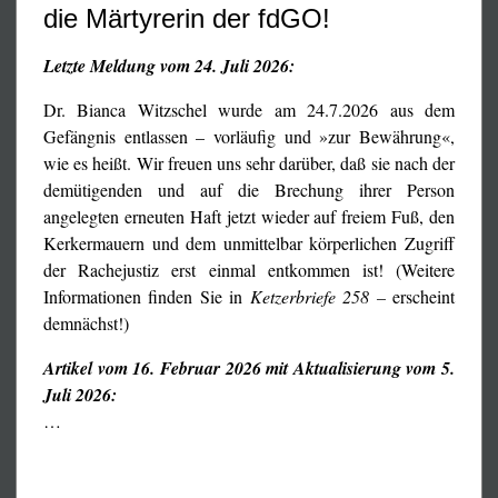
die Märtyrerin der fdGO!
sogar den stärker als im 3. Reich gleichgeschalteten
»Medien« aus der Hand) und erträgt allen Lebensraub
Letzte Meldung vom 24. Juli 2026:
fatalistisch: Das Fleisch vom Teller gezaubert, das Auto
unter dem Hintern weggezogen, die Heizung geraubt und
Dr. Bianca Witzschel wurde am 24.7.2026 aus dem
dazu von den Behörden verarscht, gegängelt und
Gefängnis entlassen – vorläufig und »zur Bewährung«,
schleimig angelogen.
wie es heißt. Wir freuen uns sehr darüber, daß sie nach der
demütigenden und auf die Brechung ihrer Person
angelegten erneuten Haft jetzt wieder auf freiem Fuß, den
Kerkermauern und dem unmittelbar körperlichen Zugriff
der Rachejustiz erst einmal entkommen ist! (Weitere
Informationen finden Sie in
Ketzerbriefe 258 –
erscheint
demnächst!)
Artikel vom 16. Februar 2026 mit Aktualisierung vom 5.
Juli 2026:
…