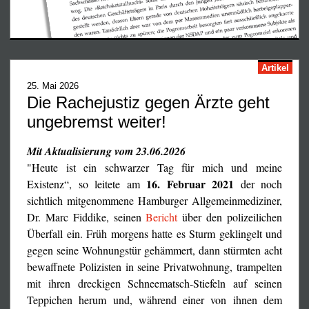
Seit dem 5. Februar 2026 ist die Moritzburger Ärztin Dr.
Bianca Witzschel nun wieder im Gefängnis – nach dem
Willen der unermüdlichen Rachejustiz des Corona-
Artikel
eineinhalb Jahre
Regimes mindestens für weitere fast
,
25. Mai 2026
nachdem sie bis Juni 2024 bereits 16 Monate wie ein
Die Rachejustiz gegen Ärzte geht
Schwerverbrecher in Untersuchungshaft gefangengehalten
ungebremst weiter!
und schließlich in einem monatelangen Schauprozeß vom
Landgericht Dresden verurteilt worden war.
Mit Aktualisierung vom 23.06.2026
"Heute ist ein schwarzer Tag für mich und meine
16. Februar 2021
Existenz“, so leitete am
der noch
sichtlich mitgenommene Hamburger Allgemeinmediziner,
Dr. Marc Fiddike, seinen
Bericht
über den polizeilichen
Überfall ein. Früh morgens hatte es Sturm geklingelt und
gegen seine Wohnungstür gehämmert, dann stürmten acht
bewaffnete Polizisten in seine Privatwohnung, trampelten
mit ihren dreckigen Schneematsch-Stiefeln auf seinen
Teppichen herum und, während einer von ihnen dem