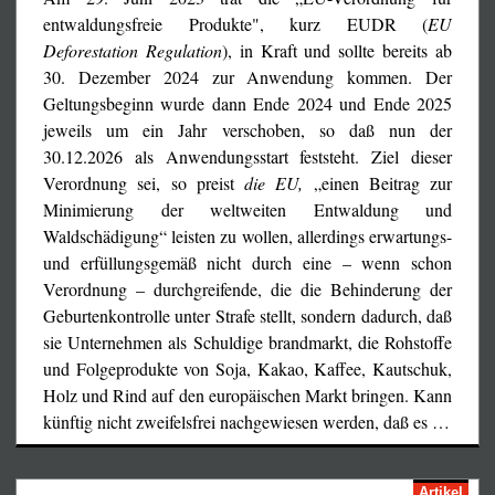
entwaldungsfreie Produkte", kurz EUDR (
EU
Deforestation Regulation
), in Kraft und sollte bereits ab
30. Dezember 2024 zur Anwendung kommen. Der
Geltungsbeginn wurde dann Ende 2024 und Ende 2025
jeweils um ein Jahr verschoben, so daß nun der
30.12.2026 als Anwendungsstart feststeht. Ziel dieser
Verordnung sei, so preist
die EU,
„einen Beitrag zur
Schmähworte gegen Trump endlich einmal am Platz
Minimierung der weltweiten Entwaldung und
gewesen wären.)
Waldschädigung“ leisten zu wollen, allerdings erwartungs-
und erfüllungsgemäß nicht durch eine – wenn schon
So widerwärtig das Mullah-Regime ist, dem die
Verordnung – durchgreifende, die die Behinderung der
europäischen Regierungen jahrzehntelang fairständnisvoll
Geburtenkontrolle unter Strafe stellt, sondern dadurch, daß
auch bei dessen größten Schändlichkeiten geradezu »in
sie Unternehmen als Schuldige brandmarkt, die Rohstoffe
den Arsch krochen« – von Steinigungen,
und Folgeprodukte von Soja, Kakao, Kaffee, Kautschuk,
Vergewaltigungen weiblicher Gefangener, Säureattentaten
Holz und Rind auf den europäischen Markt bringen. Kann
auf Unverschleierte bis hin zu ernst gemeinten und auch
künftig nicht zweifelsfrei nachgewiesen werden, daß es
…
folgenreichen Mordaufrufen gegen bekannte EU-Bürger
(man vergesse nicht Khomeinis erfolgreiche Anrempelung
Rudi Carells, die ihm den Weg zum prompten Mordaufruf
Artikel