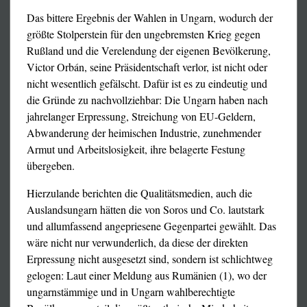
Das bittere Ergebnis der Wahlen in Ungarn, wodurch der
größte Stolperstein für den ungebremsten Krieg gegen
Rußland und die Verelendung der eigenen Bevölkerung,
Victor Orbán, seine Präsidentschaft verlor, ist nicht oder
nicht wesentlich gefälscht. Dafür ist es zu eindeutig und
die Gründe zu nachvollziehbar: Die Ungarn haben nach
jahrelanger Erpressung, Streichung von EU-Geldern,
Abwanderung der heimischen Industrie, zunehmender
Armut und Arbeitslosigkeit, ihre belagerte Festung
übergeben.
Hierzulande berichten die Qualitätsmedien, auch die
beenden und die Rechte zu wahren, die jeder
Auslandsungarn hätten die von Soros und Co. lautstark
demokratischen Nation zugrunde liegen.“
Das ist der Post
und allumfassend angepriesene Gegenpartei gewählt. Das
von Robert F. Kennedy jr. auf
X
am 11. Januar 2026.
wäre nicht nur verwunderlich, da diese der direkten
Erpressung nicht ausgesetzt sind, sondern ist schlichtweg
gelogen: Laut einer Meldung aus Rumänien (1), wo der
ungarnstämmige und in Ungarn wahlberechtigte