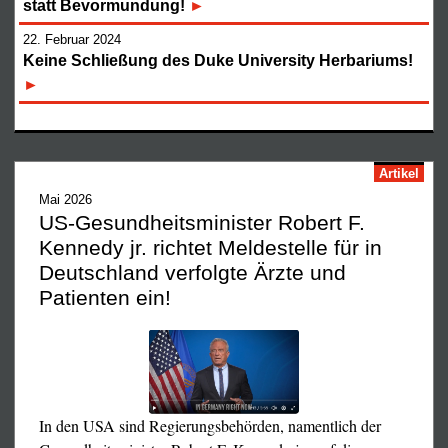
statt Bevormundung!
22. Februar 2024
Keine Schließung des Duke University Herbariums!
Artikel
Verhandlungen, die gesamten, digitalen Patientenakten
Mai 2026
„nur“ kopierte und nicht beschlagnahmte. Ein Zeuge
US-Gesundheitsminister Robert F.
spricht von ca. zwölf Polizeiautos und dreißig Polizisten
Kennedy jr. richtet Meldestelle für in
vor Dr. Fiddikes Praxis. Vorwand für diese brachiale
Deutschland verfolgte Ärzte und
Polizeiaktion: drei „falsche“ Maskenatteste!
Patienten ein!
Glücklicherweise konnte Dr. Fiddike seinen Anwalt
informieren, der ihm zur Seite stand, und spontan
entwickelte sich vor der Praxis eine kleine Protestaktion
mit ca. fünfzig Personen.
In den USA sind Regierungsbehörden, namentlich der