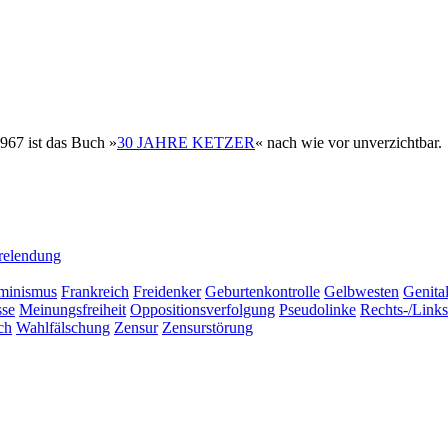
1967 ist das Buch »
30 JAHRE KETZER
« nach wie vor unverzichtbar.
relendung
minismus
Frankreich
Freidenker
Geburtenkontrolle
Gelbwesten
Genita
sse
Meinungsfreiheit
Oppositionsverfolgung
Pseudolinke
Rechts-/Link
ch
Wahlfälschung
Zensur
Zensurstörung