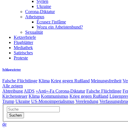
Syrien
Ukraine
Corona-Diktatur
Atheismus
Écrasez l'infâme
Wozu ein Atheistenbund?
Sexualität
Ketzerbriefe
Flugblätter
Mediathek
Satirisches
Proteste
Schlagwörter
Falsche Flüchtlinge
Klima
Krieg gegen Rußland
Meinungsfreiheit
Ve
Alle zeigen
Abtreibung
AIDS
»Anti«-Fa
Corona-Diktatur
Falsche Flüchtlinge
Fe
Kirchensteuer
Klima
Kommunismus
Krieg gegen Rußland
Lügenpre
Trump
Ukraine
US-Monoimperialismus
Verelendung
Verfassungsbru
de