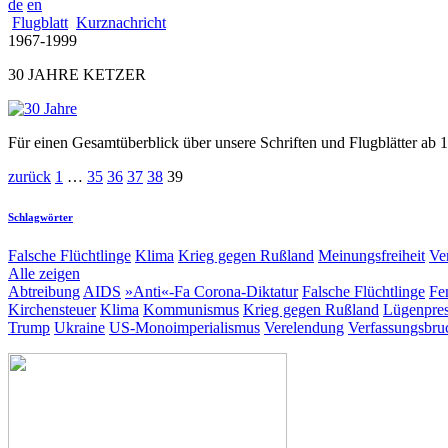
de
en
Flugblatt
Kurznachricht
1967-1999
30 JAHRE KETZER
Für einen Gesamtüberblick über unsere Schriften und Flugblätter ab 
zurück
1
…
35
36
37
38
39
Schlagwörter
Falsche Flüchtlinge
Klima
Krieg gegen Rußland
Meinungsfreiheit
Ve
Alle zeigen
Abtreibung
AIDS
»Anti«-Fa
Corona-Diktatur
Falsche Flüchtlinge
Fe
Kirchensteuer
Klima
Kommunismus
Krieg gegen Rußland
Lügenpre
Trump
Ukraine
US-Monoimperialismus
Verelendung
Verfassungsbru