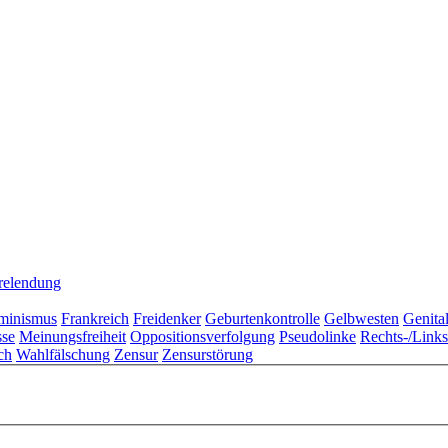
relendung
minismus
Frankreich
Freidenker
Geburtenkontrolle
Gelbwesten
Genita
sse
Meinungsfreiheit
Oppositionsverfolgung
Pseudolinke
Rechts-/Link
ch
Wahlfälschung
Zensur
Zensurstörung