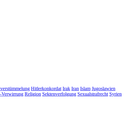
lverstümmelung
Hitlerkonkordat
Irak
Iran
Islam
Jugoslawien
s-Verwirrung
Religion
Sektenverfolgung
Sexualstrafrecht
Syrien