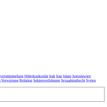
lverstümmelung
Hitlerkonkordat
Irak
Iran
Islam
Jugoslawien
s-Verwirrung
Religion
Sektenverfolgung
Sexualstrafrecht
Syrien