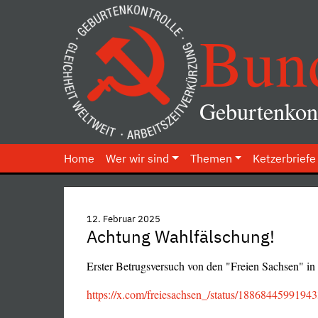
Bun
Geburtenkont
Home
Wer wir sind
Themen
Ketzerbriefe
12. Februar 2025
Achtung Wahlfälschung!
Erster Betrugsversuch von den "Freien Sachsen" in
https://x.com/freiesachsen_/status/1886844599194