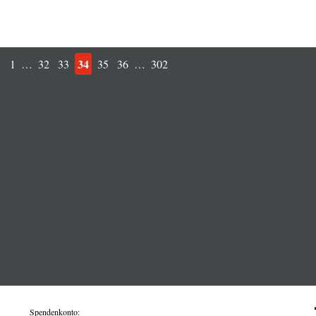
34
1
…
32
33
35
36
…
302
Spendenkonto: