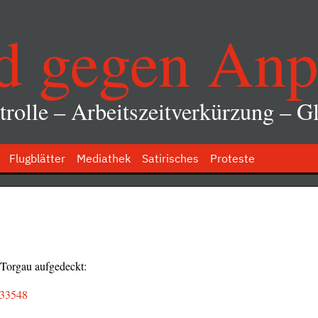
d gegen Anp
rolle – Arbeitszeitverkürzung – Gl
Flugblätter
Mediathek
Satirisches
Proteste
 Torgau aufgedeckt:
333548