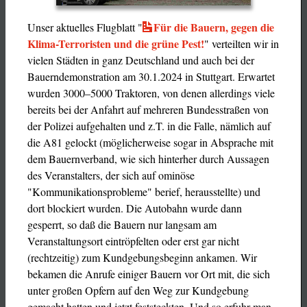
Für die Bauern, gegen die
Unser aktuelles Flugblatt "
Klima-Terroristen und die grüne Pest!
" verteilten wir in
vielen Städten in ganz Deutschland und auch bei der
Bauerndemonstration am 30.1.2024 in Stuttgart. Erwartet
wurden 3000–5000 Traktoren, von denen allerdings viele
bereits bei der Anfahrt auf mehreren Bundesstraßen von
der Polizei aufgehalten und z.T. in die Falle, nämlich auf
die A81 gelockt (möglicherweise sogar in Absprache mit
dem Bauernverband, wie sich hinterher durch Aussagen
des Veranstalters, der sich auf ominöse
"Kommunikationsprobleme" berief, herausstellte) und
dort blockiert wurden. Die Autobahn wurde dann
gesperrt, so daß die Bauern nur langsam am
Veranstaltungsort eintröpfelten oder erst gar nicht
(rechtzeitig) zum Kundgebungsbeginn ankamen. Wir
bekamen die Anrufe einiger Bauern vor Ort mit, die sich
unter großen Opfern auf den Weg zur Kundgebung
gemacht hatten und jetzt feststeckten. Und so erfuhr man