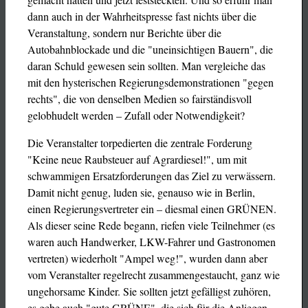
dann auch in der Wahrheitspresse fast nichts über die
Veranstaltung, sondern nur Berichte über die
Autobahnblockade und die "uneinsichtigen Bauern", die
daran Schuld gewesen sein sollten. Man vergleiche das
mit den hysterischen Regierungsdemonstrationen "gegen
rechts", die von denselben Medien so fairständisvoll
gelobhudelt werden – Zufall oder Notwendigkeit?
Die Veranstalter torpedierten die zentrale Forderung
"Keine neue Raubsteuer auf Agrardiesel!", um mit
schwammigen Ersatzforderungen das Ziel zu verwässern.
Damit nicht genug, luden sie, genauso wie in Berlin,
einen Regierungsvertreter ein – diesmal einen GRÜNEN.
Als dieser seine Rede begann, riefen viele Teilnehmer (es
waren auch Handwerker, LKW-Fahrer und Gastronomen
vertreten) wiederholt "Ampel weg!", wurden dann aber
vom Veranstalter regelrecht zusammengestaucht, ganz wie
ungehorsame Kinder. Sie sollten jetzt gefälligst zuhören,
es gebe auch "gute GRÜNE", die sich für die Anliegen