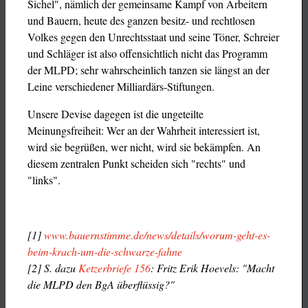
Sichel", nämlich der gemeinsame Kampf von Arbeitern
und Bauern, heute des ganzen besitz- und rechtlosen
Volkes gegen den Unrechtsstaat und seine Töner, Schreier
und Schläger ist also offensichtlich nicht das Programm
der MLPD; sehr wahrscheinlich tanzen sie längst an der
Leine verschiedener Milliardärs-Stiftungen.
Unsere Devise dagegen ist die ungeteilte
Meinungsfreiheit: Wer an der Wahrheit interessiert ist,
wird sie begrüßen, wer nicht, wird sie bekämpfen. An
diesem zentralen Punkt scheiden sich "rechts" und
"links".
[1]
www.bauernstimme.de/news/details/worum-geht-es-
beim-krach-um-die-schwarze-fahne
[2] S. dazu
Ketzerbriefe 156
: Fritz Erik Hoevels: "Macht
die MLPD den BgA überflüssig?"