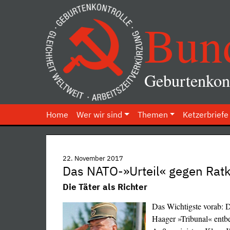
Bun
Geburtenkont
Home
Wer wir sind
Themen
Ketzerbriefe
22. November 2017
Das NATO-»Urteil« gegen Ratk
Die Täter als Richter
Das Wichtigste vorab: 
Haager »Tribunal« entbe