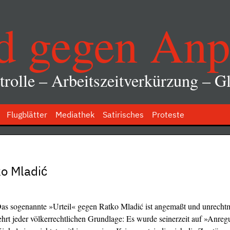
d gegen Anp
rolle – Arbeitszeitverkürzung – Gl
Flugblätter
Mediathek
Satirisches
Proteste
o Mladić
Das sogenannte »Urteil« gegen Ratko Mladić ist angemaßt und unrecht
hrt jeder völkerrechtlichen Grundlage: Es wurde seinerzeit auf »Anre