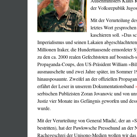
Außenministers Klaus Ki
der Volksrepublik Jugos
Mit der Verurteilung de
letztes Wort gesprochen 
kaschieren soll. »Das s
Imperialismus und seinen Lakaien abgeschlachteten
Millionen Iraker, die Hunderttausende ermordeter 
zu den ca. 2000 realen Gefechtstoten auf bosnisch-
Propaganda-Coups, den US-Präsident William »Bill
ausmauschelte und zwei Jahre später, im Sommer 1
hinausposaunte. Zweifel an der offiziellen Propagan
erfährt der Leser in unserem Dokumentationsband
serbischen Publizisten Zoran Jovanovic und von un
Justiz vier Monate ins Gefängnis geworfen und des
wurde.
Mit der Verurteilung von General Mladić, der an »
bestritten), hat der Pawlowsche Pressehund an de
Rachegeschrei der Unisono-Medien wollen wir das 