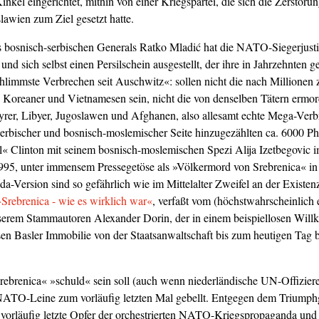
nkel eingerichtet, mithin von einer Kriegspartei, die sich die Zerstör
lawien zum Ziel gesetzt hatte.
s bosnisch-serbischen Generals Ratko Mladić hat die NATO-Siegerjustiz
und sich selbst einen Persilschein ausgestellt, der ihre in Jahrzehnten g
chlimmste Verbrechen seit Auschwitz«: sollen nicht die nach Millione
 Koreaner und Vietnamesen sein, nicht die von denselben Tätern ermord
Syrer, Libyer, Jugoslawen und Afghanen, also allesamt echte Mega-Verb
serbischer und bosnisch-moslemischer Seite hinzugezählten ca. 6000 Ph
« Clinton mit seinem bosnisch-moslemischen Spezi Alija Izetbegovic 
995, unter immensem Pressegetöse als »Völkermord von Srebrenica« in
da-Version sind so gefährlich wie im Mittelalter Zweifel an der Existen
»Srebrenica - wie es wirklich war«
, verfaßt vom (höchstwahrscheinlich
serem Stammautoren Alexander Dorin, der in einem beispiellosen Will
sen Basler Immobilie von der Staatsanwaltschaft bis zum heutigen Tag
Srebrenica« »schuld« sein soll (auch wenn niederländische UN-Offizier
r NATO-Leine zum vorläufig letzten Mal gebellt. Entgegen dem Triump
vorläufig letzte Opfer der orchestrierten NATO-Kriegspropaganda und