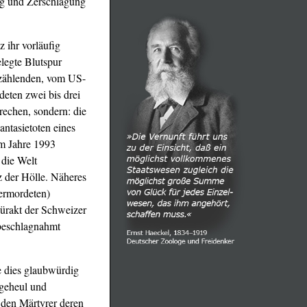
ung und Zerschlagung
 ihr vorläufig
elegte Blutspur
n zählenden, vom US-
eten zwei bis drei
rechen, sondern: die
antasietoten eines
im Jahre 1993
 die Welt
z der Hölle. Näheres
 ermordeten)
kürakt der Schweizer
 beschlagnahmt
e dies glaubwürdig
hgeheul und
 den Märtyrer deren