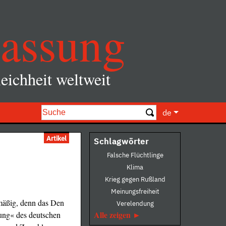
assung
eichheit weltweit
de
Artikel
Schlagwörter
Falsche Flüchtlinge
Klima
Krieg gegen Rußland
Meinungsfreiheit
mäßig, denn das Den
Verelendung
Alle zeigen
gung« des deutschen