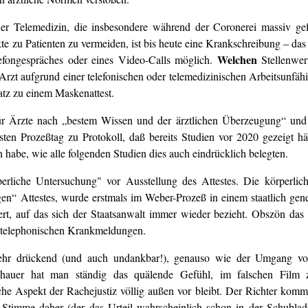
r Telemedizin, die insbesondere während der Coronerei massiv gefö
e zu Patienten zu vermeiden, ist bis heute eine Krankschreibung – das 
Welchen
lefongespräches oder eines Video-Calls möglich.
Stellenwe
Arzt aufgrund einer telefonischen oder telemedizinischen Arbeitsunfäh
atz zu einem Maskenattest.
ür Ärzte nach „bestem Wissen und der ärztlichen Überzeugung“ und
sten Prozeßtag zu Protokoll, daß bereits Studien vor 2020 gezeigt h
habe, wie alle folgenden Studien dies auch eindrücklich belegten.
erliche Untersuchung" vor Ausstellung des Attestes. Die körperlic
gen“ Attestes, wurde erstmals im Weber-Prozeß in einem staatlich gen
rt, auf das sich der Staatsanwalt immer wieder bezieht. Obszön das
 telephonischen Krankmeldungen.
t sehr drückend (und auch undankbar!), genauso wie der Umgang v
chauer hat man ständig das quälende Gefühl, im falschen Film
he Aspekt der Rachejustiz völlig außen vor bleibt. Der Richter kommt
r Stimme daher (der das Urteil wahrscheinlich schon in der Schublade