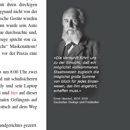
it ihren dreckigen
yguard nicht von der
nische Geräte wurden
ann wurde sein Auto
ume durchsuchte und,
euge spricht von ca.
sche“ Maskenatteste!
 vor der Praxis eine
üh um 8:00 Uhr zwei
nd mit schußsicheren
ndy und sein Laptop
8
und
hier
auf dieser
naten Gefängnis auf
istisch auf dem Weg
ndgerichtes gezerrt.