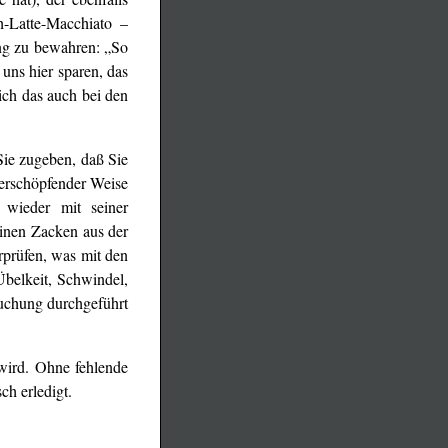
h-Latte-Macchiato –
ung zu bewahren: „So
 uns hier sparen, das
sich das auch bei den
Sie zugeben, daß Sie
 erschöpfender Weise
 wieder mit seiner
einen Zacken aus der
rprüfen, was mit den
Übelkeit, Schwindel,
suchung durchgeführt
wird. Ohne fehlende
ch erledigt.