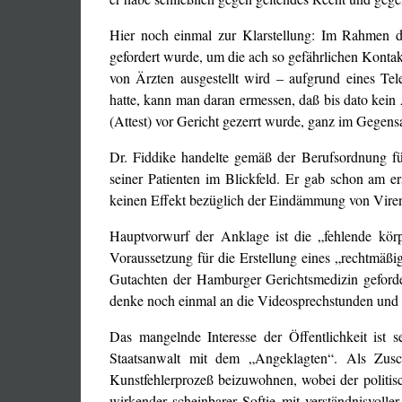
Hier noch einmal zur Klarstellung: Im Rahmen de
gefordert wurde, um die ach so gefährlichen Kontakt
von Ärzten ausgestellt wird – aufgrund eines Te
hatte, kann man daran ermessen, daß bis dato kein 
(Attest) vor Gericht gezerrt wurde, ganz im Gegens
Dr. Fiddike handelte gemäß der Berufsordnung f
seiner Patienten im Blickfeld. Er gab schon am er
keinen Effekt bezüglich der Eindämmung von Viren 
Hauptvorwurf der Anklage ist die „fehlende körp
Voraussetzung für die Erstellung eines „rechtmäßi
Gutachten der Hamburger Gerichtsmedizin geforde
denke noch einmal an die Videosprechstunden und
Das mangelnde Interesse der Öffentlichkeit is
Staatsanwalt mit dem „Angeklagten“. Als Zus
Kunstfehlerprozeß beizuwohnen, wobei der politisc
wirkender scheinbarer Softie mit verständnisvolle