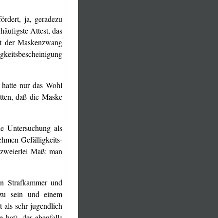
rdert, ja, geradezu
häufigste Attest, das
rt der Maskenzwang
igkeitsbescheinigung
 hatte nur das Wohl
ätten, daß die Maske
he Untersuchung als
ehmen Gefälligkeits-
 zweierlei Maß: man
on Strafkammer und
 zu sein und einem
 als sehr jugendlich
 hat), der ebenfalls