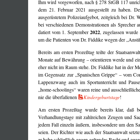
Ihm wird vorgeworfen, nach § 278 StGB 117 unric
dem 21. Februar 2021 ausgestellt zu haben. De
ausgerüstetem Polizeiaufgebot, zeitgleich bei Dr.
bei verschiedenen Demonstrationen als Sprecher au
2022
datiert vom 1. September
, zugelassen wurde
um die Patienten von Dr. Fiddike wegen der „Anstift
Bereits am ersten Prozeßtag teilte der Staatsanw
Monate auf Bewährung – orientieren werde und ein 
eher nicht im Raum stehe. Dr. Fiddike hat in der M
im Gegensatz zur „Spanischen Grippe“ – vom Cor
Lappenzwang auch im Sportunterricht und Pause
„home-schoolings“ waren reine und ausschließlich
nie die überfallenen
Kindergeburtstage
!
Am ersten Prozeßtag wurde bereits klar, daß 
Verhandlungstage mit zahlreichen Zeugen und Sach
jedem Fall einzeln äußern, insbesondere um den Sac
seien. Der Richter wie auch der Staatsanwalt setz
er habe schließlich gegen geltendes Recht und gege