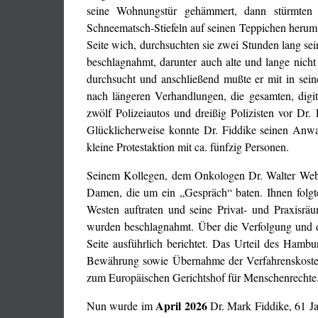
seine Wohnungstür gehämmert, dann stürmten a
Schneematsch-Stiefeln auf seinen Teppichen herum 
Seite wich, durchsuchten sie zwei Stunden lang sei
beschlagnahmt, darunter auch alte und lange nic
durchsucht und anschließend mußte er mit in seine
nach längeren Verhandlungen, die gesamten, digit
zwölf Polizeiautos und dreißig Polizisten vor Dr. 
Glücklicherweise konnte Dr. Fiddike seinen Anwalt
kleine Protestaktion mit ca. fünfzig Personen.
Seinem Kollegen, dem Onkologen Dr. Walter Weber,
Damen, die um ein „Gespräch“ baten. Ihnen folgten
Westen auftraten und seine Privat- und Praxisrä
wurden beschlagnahmt. Über die Verfolgung und 
Seite ausführlich berichtet. Das Urteil des Ha
Bewährung sowie Übernahme der Verfahrenskosten
zum Europäischen Gerichtshof für Menschenrechte
April 2026
Nun wurde im
Dr. Mark Fiddike, 61 Jah