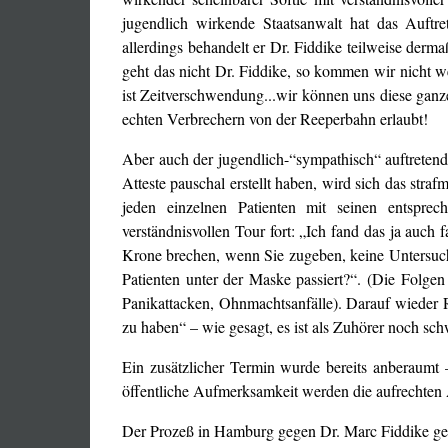
jugendlich wirkende Staatsanwalt hat das Auft
allerdings behandelt er Dr. Fiddike teilweise der
geht das nicht Dr. Fiddike, so kommen wir nicht wei
ist Zeitverschwendung...wir können uns diese ganze
echten Verbrechern von der Reeperbahn erlaubt!
Aber auch der jugendlich-“sympathisch“ auftretend
Atteste pauschal erstellt haben, wird sich das str
jeden einzelnen Patienten mit seinen entspre
verständnisvollen Tour fort: „Ich fand das ja auc
Krone brechen, wenn Sie zugeben, keine Untersuch
Patienten unter der Maske passiert?“. (Die Folge
Panikattacken, Ohnmachtsanfälle). Darauf wieder R
zu haben“ – wie gesagt, es ist als Zuhörer noch sc
Ein zusätzlicher Termin wurde bereits anberaumt
öffentliche Aufmerksamkeit werden die aufrechten Ä
Der Prozeß in Hamburg gegen Dr. Marc Fiddike geh