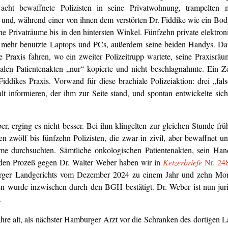
cht bewaffnete Polizisten in seine Privatwohnung, trampelten m
und, während einer von ihnen dem verstörten Dr. Fiddike wie ein Bod
ne Privaträume bis in den hintersten Winkel. Fünfzehn private elektro
ht mehr benutzte Laptops und PCs, außerdem seine beiden Handys. D
 Praxis fahren, wo ein zweiter Polizeitrupp wartete, seine Praxisrä
alen Patientenakten „nur“ kopierte und nicht beschlagnahmte. Ein Z
Fiddikes Praxis. Vorwand für diese brachiale Polizeiaktion: drei „fal
 informieren, der ihm zur Seite stand, und spontan entwickelte sich
 erging es nicht besser. Bei ihm klingelten zur gleichen Stunde fr
 zwölf bis fünfzehn Polizisten, die zwar in zivil, aber bewaffnet u
ume durchsuchten. Sämtliche onkologischen Patientenakten, sein Ha
den Prozeß gegen Dr. Walter Weber haben wir in
Ketzerbriefe
Nr. 24
mburger Landgerichts vom Dezember 2024 zu einem Jahr und zehn Mo
 wurde inzwischen durch den BGH bestätigt. Dr. Weber ist nun jur
.
re alt, als nächster Hamburger Arzt vor die Schranken des dortigen La