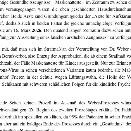
htige Gesundheitszeugnisse – Maskenatteste – im Zeitraum zwischen 
m vorausgegangen waren die oben geschilderten Hausdurchsuchung
 Weber. Beide Ärzte sind Gründungsmitglieder der „Ärzte für Aufklärun
f, deshalb auch in beiden Fällen die gleiche unnachgiebige Verfolgu
2026
 sie am 16. März
. Den quälend langen Zeitraum dazwischen nutz
ung zur Ausstellung eines falschen ärztlichen Zeugnisses“ zu verfolgen
alt mit, daß man sich im Strafmaß an der Verurteilung von Dr. Weber
Berufsverbot, also Entzug der Approbation, die ab einem Strafmaß vo
ehrzahl der Fälle Maskenatteste für Kinder ausgestellt. Nur zur Erinne
ona-Virus in seinen verschiedenen Varianten kaum bedroht, alle Ma
nhof, Frieren in der Schule wegen Lüftungswahn, die Hölle der V
e Schikanen mit schweren schädlichen Folgen für die kindliche Psych
beide Seiten keinen Prozeß im Ausmaß des Weber-Prozesses wün
verständigen. Zu Beginn des zweiten Prozeßtages erklärte Dr. Fiddi
hverhalt im speziellen zu klären, da 95% der Patienten in seiner Praxi
ten aber auf ein baldiges Ende des Prozesses durch ein „Geständnis“ d
n ärztliche Normen verstoßen.