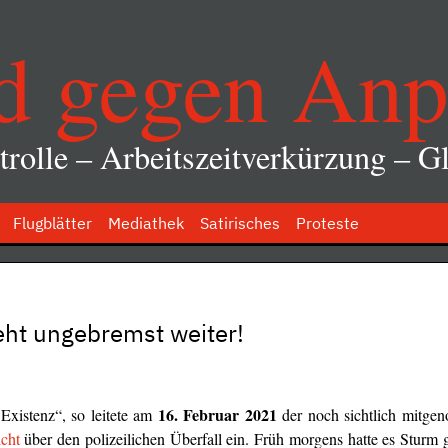
d gegen Anp
rolle – Arbeitszeitverkürzung – Gl
Flugblätter
Mediathek
Satirisches
Proteste
eht ungebremst weiter!
16. Februar 2021
xistenz“, so leitete am
der noch sichtlich mitg
cht
über den polizeilichen Überfall ein. Früh morgens hatte es Sturm 