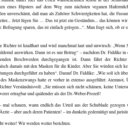
reten eines Hipsters auf dem Weg zum nächsten veganen Hafermilc
maßen unverschämt, daß man als Zuhörer Schwierigkeiten hat, die Fass
ter... Jetzt lügen Sie … Das ist jetzt ein Geständnis... das können wir
 Befragung sparen, das ist einfach gelogen...“. Man fragt sich, ob er 
e Richter ist knallhart und wird manchmal laut und unwirsch: „Wenn 
afmildernd auswirken. Dann ist es nur Betrug“ – nachdem Dr. Fiddike in
chenden Beschwerden durchgegangen ist. Dann fährt der Richter
h falsch damals mit den Masken für die Kinder. Aber Sie würden sich k
ungen durchgeführt zu haben“. Darauf Dr. Fiddike: „Wie soll ich übe
n des Maskenzwangs hatte er vorher in extenso ausgeführt: Atemnot, 
ichter Verständnisvoll: „Sie müssen sich nicht schämen, keine Unter
hwerer ertragbar und quälender als der Dr.-Weber-Prozeß!
 – mal schauen, wann endlich das Urteil aus der Schublade gezogen 
rzte – aber auch deren Patienten! – im dunkeln gedemütigt und juristis
t weiter! Wir werden weiter berichten.