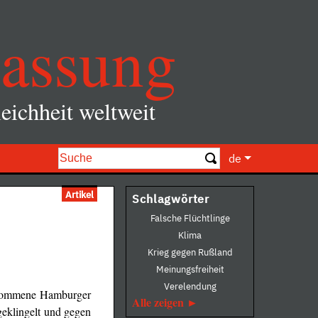
assung
eichheit weltweit
de
Artikel
Schlagwörter
Falsche Flüchtlinge
Klima
Krieg gegen Rußland
Meinungsfreiheit
Verelendung
enommene Hamburger
Alle zeigen
geklingelt und gegen