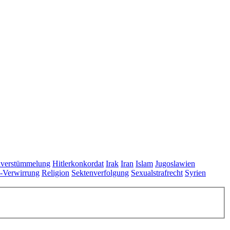
lverstümmelung
Hitlerkonkordat
Irak
Iran
Islam
Jugoslawien
s-Verwirrung
Religion
Sektenverfolgung
Sexualstrafrecht
Syrien