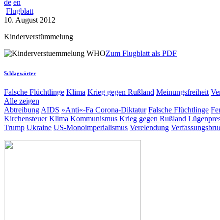
de
en
Flugblatt
10. August 2012
Kinderverstümmelung
Zum Flugblatt als PDF
Schlagwörter
Falsche Flüchtlinge
Klima
Krieg gegen Rußland
Meinungsfreiheit
Ve
Alle zeigen
Abtreibung
AIDS
»Anti«-Fa
Corona-Diktatur
Falsche Flüchtlinge
Fe
Kirchensteuer
Klima
Kommunismus
Krieg gegen Rußland
Lügenpre
Trump
Ukraine
US-Monoimperialismus
Verelendung
Verfassungsbru