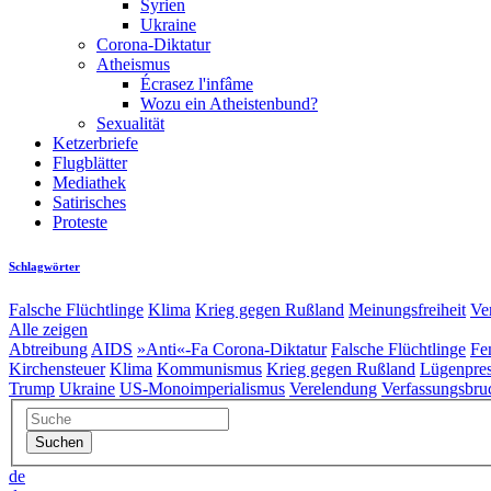
Syrien
Ukraine
Corona-Diktatur
Atheismus
Écrasez l'infâme
Wozu ein Atheistenbund?
Sexualität
Ketzerbriefe
Flugblätter
Mediathek
Satirisches
Proteste
Schlagwörter
Falsche Flüchtlinge
Klima
Krieg gegen Rußland
Meinungsfreiheit
Ve
Alle zeigen
Abtreibung
AIDS
»Anti«-Fa
Corona-Diktatur
Falsche Flüchtlinge
Fe
Kirchensteuer
Klima
Kommunismus
Krieg gegen Rußland
Lügenpre
Trump
Ukraine
US-Monoimperialismus
Verelendung
Verfassungsbru
de