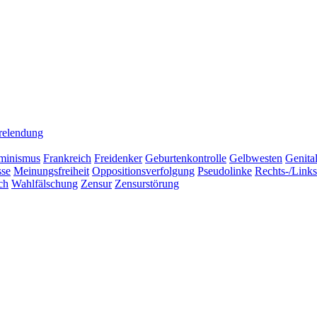
relendung
minismus
Frankreich
Freidenker
Geburtenkontrolle
Gelbwesten
Genita
sse
Meinungsfreiheit
Oppositionsverfolgung
Pseudolinke
Rechts-/Link
ch
Wahlfälschung
Zensur
Zensurstörung