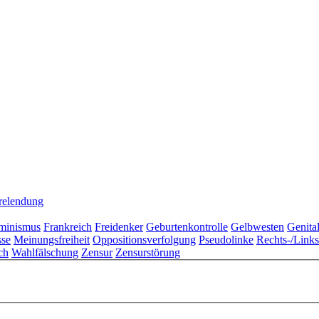
relendung
minismus
Frankreich
Freidenker
Geburtenkontrolle
Gelbwesten
Genita
sse
Meinungsfreiheit
Oppositionsverfolgung
Pseudolinke
Rechts-/Link
ch
Wahlfälschung
Zensur
Zensurstörung