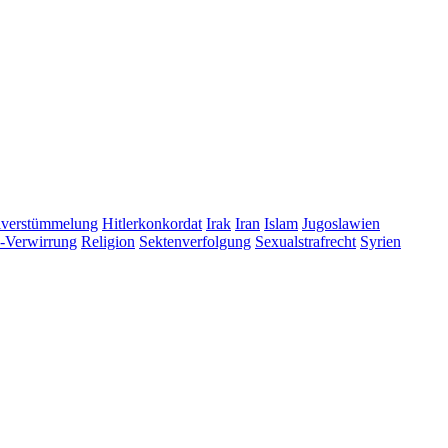
lverstümmelung
Hitlerkonkordat
Irak
Iran
Islam
Jugoslawien
s-Verwirrung
Religion
Sektenverfolgung
Sexualstrafrecht
Syrien