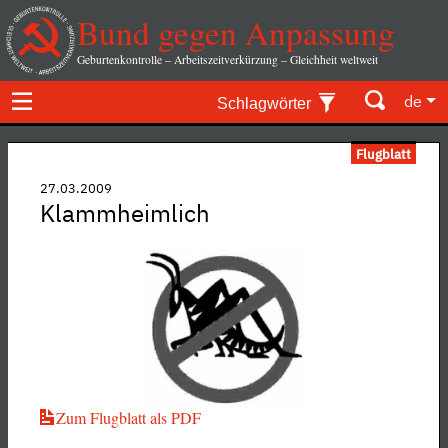
Bund gegen Anpassung
Geburtenkontrolle – Arbeitszeitverkürzung – Gleichheit weltweit
de
Schlagwörter
Flugblatt
27.03.2009
Klammheimlich
Zum Flugblatt als PDF