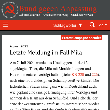
Bund gegen Anpassung
Geburtenkontrolle – Arbeitszeitverkürzung – Gleichheit weltweit
de
Schlagwörter
Protestkampagne beendet
August 2021
Letzte Meldung im Fall Mila
Am 7. Juli 2021 wurde das Urteil gegen 11 der 13
angeklagten Täter, die Mila mit Morddrohungen und
Haßkommentaren verfolgt hatten (siehe
KB 220
und
226
),
nach einem durchdesignten Schandprozeß verkündet. Die
lächerlichen Strafen sind, ganz wie in Deutschland auch,
wie geplant eine einzige Ermutigung ihrer Verfolger und
nehmen den Islam aus dem Schußfeld. Und siehe da, der
erste der »Verurteilten« greift sie im Internet schon wieder
an. Die Täter feixen, und das Opfer ist bedauerlicherweise