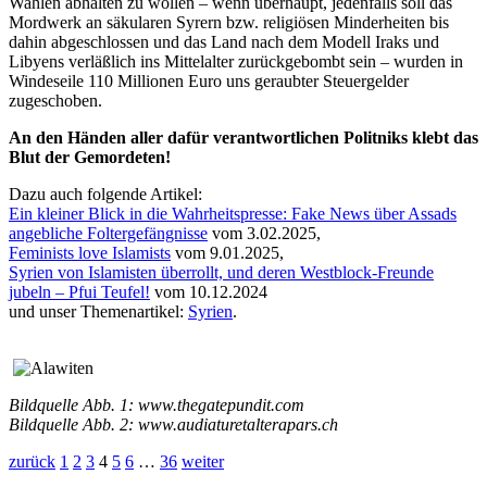
Wahlen abhalten zu wollen – wenn überhaupt, jedenfalls soll das
Mordwerk an säkularen Syrern bzw. religiösen Minderheiten bis
dahin abgeschlossen und das Land nach dem Modell Iraks und
Libyens verläßlich ins Mittelalter zurückgebombt sein – wurden in
Windeseile 110 Millionen Euro uns geraubter Steuergelder
zugeschoben.
An den Händen aller dafür verantwortlichen Politniks klebt das
Blut der Gemordeten!
Dazu auch folgende Artikel:
Ein kleiner Blick in die Wahrheitspresse: Fake News über Assads
angebliche Foltergefängnisse
vom 3.02.2025,
Feminists love Islamists
vom 9.01.2025,
Syrien von Islamisten überrollt, und deren Westblock-Freunde
jubeln – Pfui Teufel!
vom 10.12.2024
und unser Themenartikel:
Syrien
.
Bildquelle Abb. 1: www.thegatepundit.com
Bildquelle Abb. 2: www.audiaturetalterapars.ch
zurück
1
2
3
4
5
6
…
36
weiter