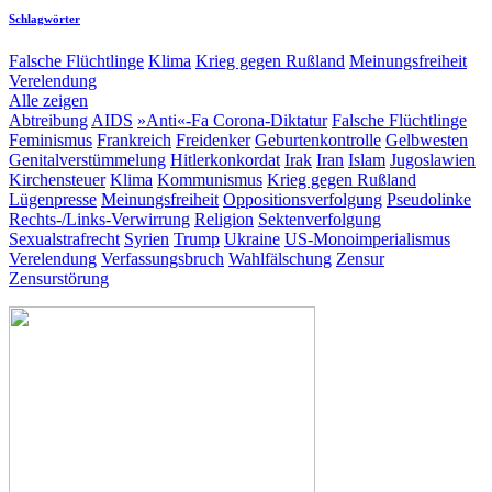
Schlagwörter
Falsche Flüchtlinge
Klima
Krieg gegen Rußland
Meinungsfreiheit
Verelendung
Alle zeigen
Abtreibung
AIDS
»Anti«-Fa
Corona-Diktatur
Falsche Flüchtlinge
Feminismus
Frankreich
Freidenker
Geburtenkontrolle
Gelbwesten
Genitalverstümmelung
Hitlerkonkordat
Irak
Iran
Islam
Jugoslawien
Kirchensteuer
Klima
Kommunismus
Krieg gegen Rußland
Lügenpresse
Meinungsfreiheit
Oppositionsverfolgung
Pseudolinke
Rechts-/Links-Verwirrung
Religion
Sektenverfolgung
Sexualstrafrecht
Syrien
Trump
Ukraine
US-Monoimperialismus
Verelendung
Verfassungsbruch
Wahlfälschung
Zensur
Zensurstörung