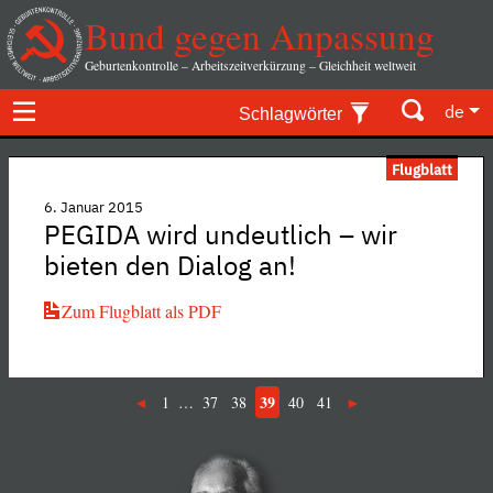
Bund gegen Anpassung
Geburtenkontrolle – Arbeitszeitverkürzung – Gleichheit weltweit
de
Schlagwörter
Flugblatt
6. Januar 2015
PEGIDA wird undeutlich – wir
bieten den Dialog an!
Zum Flugblatt als PDF
39
1
…
37
38
40
41