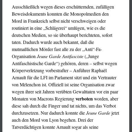
Ausschließlich wegen dieses erschütternden, zufälligen
Beweisdokuments konnten die Monopolmedien den
Mord in Frankreich selbst nicht verschweigen oder
routiniert in eine „Schlägerei“ umlügen, wie es die
deutschen Medien, so sie überhaupt berichteten, sofort
taten. Dadurch wurde auch bekannt, daß die
mutmaßlichen Mörder fast alle zu der „Anti“-Fa-
Organisation
Jeune Garde Antifasciste
(„Junge
Antifaschistische Garde“) gehören, deren – selbst wegen
Körperverletzung vorbestrafter – Anführer Raphaël
Arnault für die LFI im Parlament sitzt und ein Vertrauter
von Mélenchon ist. Offiziell ist seine Organisation zwar
wegen ihrer seit Jahren verübten Gewalttaten vor ein paar
verboten
Monaten von Macrons Regierung
worden, aber
diese sah durch die Finger und tat nichts, um das Verbot
durchzusetzen. Nur dadurch konnte die
Jeune Garde
jetzt
auch den Mord von Lyon begehen. Drei der
Tatverdächtigen konnte Arnault sogar als seine