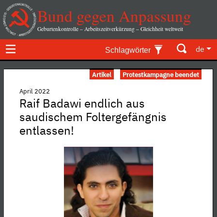
Bund gegen Anpassung
Geburtenkontrolle – Arbeitszeitverkürzung – Gleichheit weltweit
de
Schlagwörter
Artikel
Protestkampagne beendet
April 2022
Raif Badawi endlich aus
saudischem Foltergefängnis
entlassen!