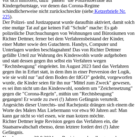
vor sich hinfroren; dazu "paßten" die Polizeiüberfälle auf
Kindergeburtstage, vor denen das Corona-Regime
schändlicherweise nicht zurückschreckte (siehe
Ketzerbriefe Nr.
225
).
Der Polizei- und Justizapparat wurde daraufhin aktiviert, damit solch
eine mutige Tat auf gar keinen Fall "Schule" mache: Es gab
polizeiliche Durchsuchungen von Wohnungen und Büroräumen von
Richter Dettmer, ferner bei dem Verfahrensbeistand der Kinder,
einer Mutter sowie den Gutachtern. Handys, Computer und
Unterlagen wurden beschlagnahmt! Das von Richter Dettmer
gefällte Urteil zur Wahrung des Kindeswohls wurde aufgehoben
und statt dessen gegen ihn selbst ein Verfahren wegen
"Rechtsbeugung" eingeleitet. Im August 2023 fand das Verfahren
gegen ihn in Erfurt statt, in dem ihm in einer Perversion der Logik,
wie sie wohl nur "auf dem Boden der fdGO" gedeiht, vorgeworfen
wurde, die Kinder seien für ihn nur "Mittel zum Zweck" gewesen,
es sei ihm nicht um das Kindeswohl, sondern um "Zeichensetzung"
gegen die "Corona-Regeln", mithin um "Rechtsbeugung"
gegangen! Er wurde zu zwei (!) Jahren Gefängnis verurteilt.
Angesichts dieser Unrechts- und Rachejustiz drängen sich einem die
Worte des Malers Max Liebermann vor etwa 90 Jahren auf: Man
kann gar nicht so viel essen, wie man kotzen möchte.
Richter Dettmer legte Revision gegen das Verfahren ein, die
Staatsanwaltschaft ebenso, denn letztere fordert drei (!) Jahre
Gefängnis.