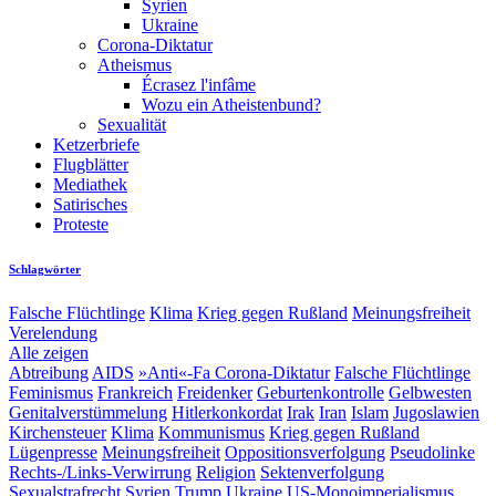
Syrien
Ukraine
Corona-Diktatur
Atheismus
Écrasez l'infâme
Wozu ein Atheistenbund?
Sexualität
Ketzerbriefe
Flugblätter
Mediathek
Satirisches
Proteste
Schlagwörter
Falsche Flüchtlinge
Klima
Krieg gegen Rußland
Meinungsfreiheit
Verelendung
Alle zeigen
Abtreibung
AIDS
»Anti«-Fa
Corona-Diktatur
Falsche Flüchtlinge
Feminismus
Frankreich
Freidenker
Geburtenkontrolle
Gelbwesten
Genitalverstümmelung
Hitlerkonkordat
Irak
Iran
Islam
Jugoslawien
Kirchensteuer
Klima
Kommunismus
Krieg gegen Rußland
Lügenpresse
Meinungsfreiheit
Oppositionsverfolgung
Pseudolinke
Rechts-/Links-Verwirrung
Religion
Sektenverfolgung
Sexualstrafrecht
Syrien
Trump
Ukraine
US-Monoimperialismus