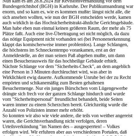
Nun kam es am 28.8.2024 zur Revisionsverhandlung vor dem
Bundesgerichtshof (BGH) in Karlsruhe. Der Publikumsandrang war
enorm, und so kam es, wie es kommen mußte: längst nicht alle, die
sich ansehen wollten, wie nun der BGH entscheiden werde, kamen
auch wirklich in das Hochsicherheitstrakt-ähnliche Gerichtsgebäude.
Man habe eben nun einmal keinen größeren Raum, der mehr als 75
Plätze faßt. Auch eine live-Übertragung sei nicht möglich, da dazu
das nötige Equipment nicht vorhanden sei (bei Personenerkennung
klappt das komischerweise immer problemlos). Lange Schlangen,
die höchstens im Schneckentempo vorankamen, erst an der
Anmeldestelle, an der man seinen Paß abgeben mußte, um dann
einen Besucherausweis für das hochheilige Gebäude erhielt.
Nächste Schlange vor dem "Sicherheits-Check", an dem angeblich
eine Person in 3 Minuten durchleuchtet wird, was aber in
Wirklichkeit ewig dauerte. Aufkommende Unruhe bei der zu Recht
empörten und schikanemäßig zum Besten gehaltenen
Besuchermenge. Nur ein junges Bürschchen vom Lügengewerbe
drängte sich frech vor der ganzen Schlange hindurch und wurde
vom "Sicherheitspersonal" freundlichst behandelt, beide Seiten
waren immer zu einem Scherzchen bereit. Gleichzeitig wurde die
Anzahl von Polizisten immer mehr erhöht.
So konnten wir also wie viele andere, die teils von weither angereist
waren, die Gerichtsverhandlung nicht verfolgen, deren
Urteilsverkündung "im Namen des – ausgesperrten! – Volkes
erfolgen wird. Wir erfuhren aber aus verschiedenen Portalen, daß