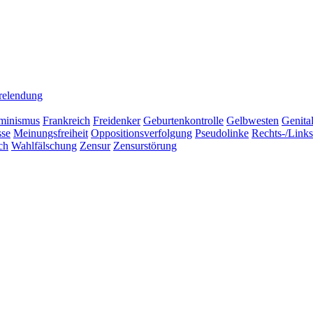
relendung
minismus
Frankreich
Freidenker
Geburtenkontrolle
Gelbwesten
Genita
sse
Meinungsfreiheit
Oppositionsverfolgung
Pseudolinke
Rechts-/Link
ch
Wahlfälschung
Zensur
Zensurstörung