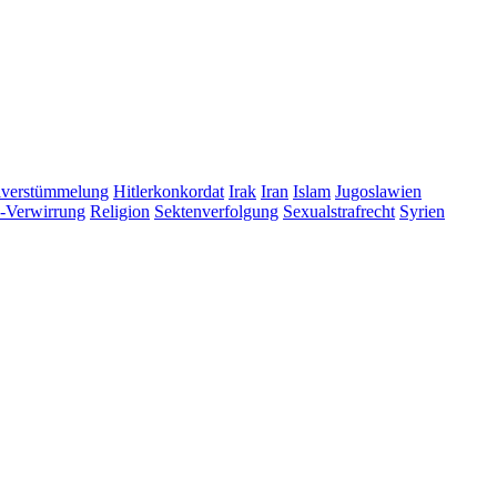
lverstümmelung
Hitlerkonkordat
Irak
Iran
Islam
Jugoslawien
s-Verwirrung
Religion
Sektenverfolgung
Sexualstrafrecht
Syrien