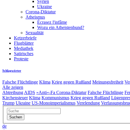
Syrien
Ukraine
Corona-Diktatur
Atheismus
Écrasez l'infâme
Wozu ein Atheistenbund?
Sexualität
Ketzerbriefe
Flugblätter
Mediathek
Satirisches
Proteste
Schlagwörter
Falsche Flüchtlinge
Klima
Krieg gegen Rußland
Meinungsfreiheit
Ve
Alle zeigen
Abtreibung
AIDS
»Anti«-Fa
Corona-Diktatur
Falsche Flüchtlinge
Fe
Kirchensteuer
Klima
Kommunismus
Krieg gegen Rußland
Lügenpre
Trump
Ukraine
US-Monoimperialismus
Verelendung
Verfassungsbru
de