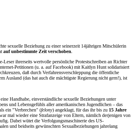
schte sexuelle Beziehung zu einer seinerzeit 14jährigen Mitschülerin
nt
auf unbestimmte Zeit verschoben
.
-Leser ihrerseits wertvolle persönliche Protestschreiben an Richter
rnet-Petitionen (u. a. auf Facebook) mit Kaitlyn Hunt solidarisiert
durchkreuzen, daß durch Verfahrensverschleppung die öffentliche
m Ausland (das hat auch die mächtigste Regierung nicht gern!), ist
n eine Handhabe, einverständliche sexuelle Beziehungen unter
Lebens und Lebensgefühls aller amerikanischen Jugendlichen – das
als ein "Verbrechen" (
felony
) angeklagt, für das ihr bis zu
15 Jahre
ar mal wieder eine Strafanzeige von Eltern, nämlich derjenigen von
äufig. Dabei wütet die Verfolgungsmaschinerie des US-
malen und beidseits gewünschten Sexualbeziehungen jahrelang