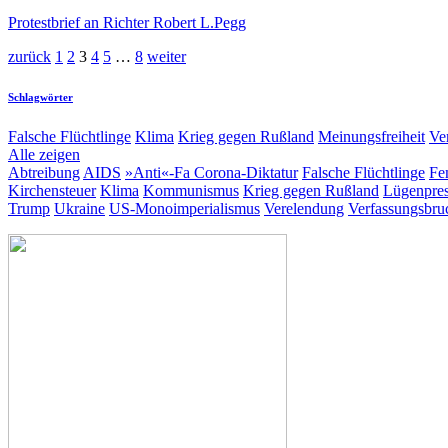
Protestbrief an Richter Robert L.Pegg
zurück
1
2
3
4
5
…
8
weiter
Schlagwörter
Falsche Flüchtlinge
Klima
Krieg gegen Rußland
Meinungsfreiheit
Ve
Alle zeigen
Abtreibung
AIDS
»Anti«-Fa
Corona-Diktatur
Falsche Flüchtlinge
Fe
Kirchensteuer
Klima
Kommunismus
Krieg gegen Rußland
Lügenpre
Trump
Ukraine
US-Monoimperialismus
Verelendung
Verfassungsbru