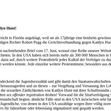
tlyn Hunt!
richt in Florida angeklagt, weil sie als 17jährige eine beidseits gewün
digen Richter Robert Pegg die Gerichtsverhandlung gegen Kaitlyn Hu
em nachstehenden Brief vom 17. Juni, worauf eine Reihe unserer Website
teten. In den USA haben sich bereits mehr als 300 000 Menschen in Inte
en dazu auf, durch weitere Protestbriefe jedes Kalkül der Verfolger zu 
 werden könnte. Jede einzelne weitere Proteststimme, besonders aus de
endeckend die Jugendsexualität und gibt damit den Staatsanwaltschafte
ich herauszugreifen und an diesen – zur Vergiftung und Versauung des 
 die sexuellen Zärtlichkeiten von Kaitlyn Hunt mit ihrer Schulfreundin 
chen
sex offender registration
drohen! Vorwand für die Strafverfolgung w
reundschaft hegten. ähnliche Fälle sind in den USA inzwischen sehr h
e Jugendliche, von denen in den USA unzählige wegen ihrer völlig nor
ers
für Jahrzehnte oder lebenslang stigmatisiert und gequält werden.