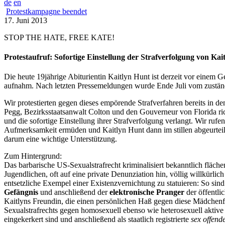
de
en
Protestkampagne beendet
17. Juni 2013
STOP THE HATE, FREE KATE!
Protestaufruf: Sofortige Einstellung der Strafverfolgung von Kai
Die heute 19jährige Abiturientin Kaitlyn Hunt ist derzeit vor einem Ge
aufnahm. Nach letzten Pressemeldungen wurde Ende Juli vom zustän
Wir protestierten gegen dieses empörende Strafverfahren bereits in d
Pegg, Bezirksstaatsanwalt Colton und den Gouverneur von Florida rich
und die sofortige Einstellung ihrer Strafverfolgung verlangt. Wir ruf
Aufmerksamkeit ermüden und Kaitlyn Hunt dann im stillen abgeurteilt
darum eine wichtige Unterstützung.
Zum Hintergrund:
Das barbarische US-Sexualstrafrecht kriminalisiert bekanntlich fläch
Jugendlichen, oft auf eine private Denunziation hin, völlig willkürl
entsetzliche Exempel einer Existenzvernichtung zu statuieren: So sind
Gefängnis
und anschließend der
elektronische Pranger
der öffentli
Kaitlyns Freundin, die einen persönlichen Haß gegen diese Mädchenf
Sexualstrafrechts gegen homosexuell ebenso wie heterosexuell aktiv
eingekerkert sind und anschließend als staatlich registrierte
sex offend