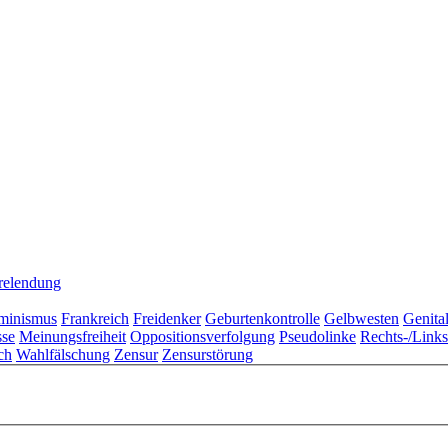
relendung
minismus
Frankreich
Freidenker
Geburtenkontrolle
Gelbwesten
Genita
sse
Meinungsfreiheit
Oppositionsverfolgung
Pseudolinke
Rechts-/Link
ch
Wahlfälschung
Zensur
Zensurstörung