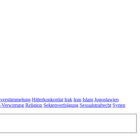
lverstümmelung
Hitlerkonkordat
Irak
Iran
Islam
Jugoslawien
s-Verwirrung
Religion
Sektenverfolgung
Sexualstrafrecht
Syrien