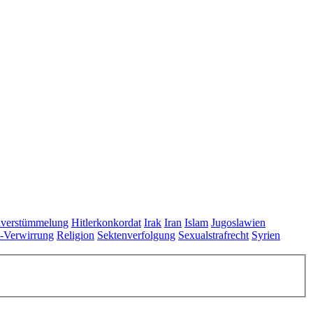
lverstümmelung
Hitlerkonkordat
Irak
Iran
Islam
Jugoslawien
s-Verwirrung
Religion
Sektenverfolgung
Sexualstrafrecht
Syrien