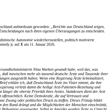
eutschland aufmerksam geworden:
„Berichte aus Deutschland zeigen,
n Entscheidungen nach ihren eigenen Überzeugungen zu entscheiden.
izinische Autonomie wiederherzustellen, politisch motivierte
nnedy jr. auf
X
am 11. Januar 2026.
e Gesundheitsministerin Nina Warken gesandt habe, weil das, was
en, daß inzwischen mehr als tausend deutsche Ärzte und Tausende ihrer
ungen ausgestellt haben. Wenn eine Regierung Ärzte kriminalisiert,
 Brief erkläre ich, daß Deutschland Ärzte ins Visier nimmt, die ihre
Regierung verletzt damit die heilige Arzt-Patienten-Beziehung und
 länger die oberste Priorität ihres Arztes. Stattdessen dient der Arzt
 offensichtlich. Keine Demokratie, die auf Vertrauen und
ne Zwang oder politischen Druck zu treffen. Dieses Prinzip bildet
an den Rand drängt und die Möglichkeiten der Menschen einschränkt,
 Befugnisse ausgeweitet. Selbst in Amerika wurden Ärzte zu Unrecht