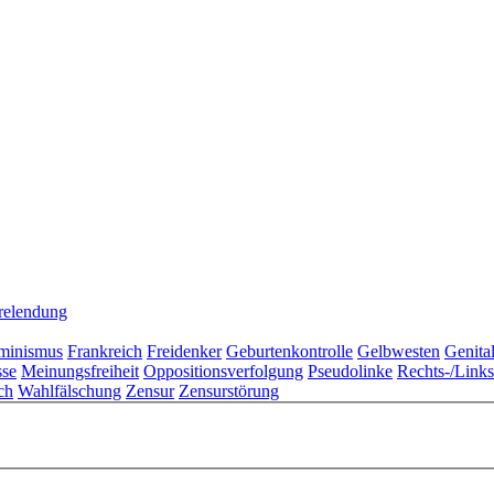
relendung
minismus
Frankreich
Freidenker
Geburtenkontrolle
Gelbwesten
Genita
sse
Meinungsfreiheit
Oppositionsverfolgung
Pseudolinke
Rechts-/Link
ch
Wahlfälschung
Zensur
Zensurstörung