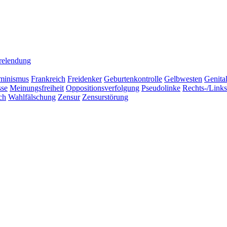
relendung
minismus
Frankreich
Freidenker
Geburtenkontrolle
Gelbwesten
Genita
sse
Meinungsfreiheit
Oppositionsverfolgung
Pseudolinke
Rechts-/Link
ch
Wahlfälschung
Zensur
Zensurstörung