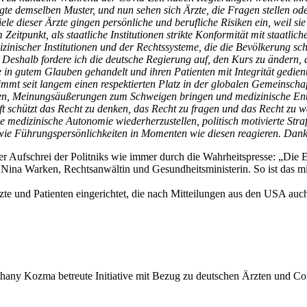
olgte demselben Muster, und nun sehen sich Ärzte, die Fragen stellen ode
e dieser Ärzte gingen persönliche und berufliche Risiken ein, weil sie
nem Zeitpunkt, als staatliche Institutionen strikte Konformität mit sta
zinischer Institutionen und der Rechtssysteme, die die Bevölkerung sc
. Deshalb fordere ich die deutsche Regierung auf, den Kurs zu ändern,
ie in gutem Glauben gehandelt und ihren Patienten mit Integrität gedi
mmt seit langem einen respektierten Platz in der globalen Gemeinschaf
ücken, Meinungsäußerungen zum Schweigen bringen und medizinische Ent
aft schützt das Recht zu denken, das Recht zu fragen und das Recht zu
ie medizinische Autonomie wiederherzustellen, politisch motivierte Str
, wie Führungspersönlichkeiten in Momenten wie diesen reagieren. Dan
er Aufschrei der Politniks wie immer durch die Wahrheitspresse: „Die
so Nina Warken, Rechtsanwältin und Gesundheitsministerin. So ist das 
te und Patienten eingerichtet, die nach Mitteilungen aus den USA auch
thany Kozma betreute Initiative mit Bezug zu deutschen Ärzten und Co