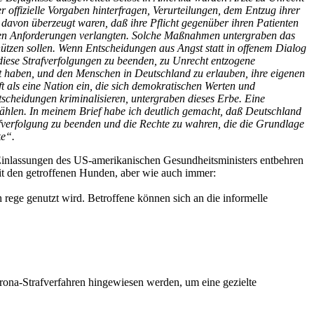
r offizielle Vorgaben hinterfragen, Verurteilungen, dem Entzug ihrer
 davon überzeugt waren, daß ihre Pflicht gegenüber ihren Patienten
atlichen Anforderungen verlangten. Solche Maßnahmen untergraben das
hützen sollen. Wenn Entscheidungen aus Angst statt in offenem Dialog
 diese Strafverfolgungen zu beenden, zu Unrecht entzogene
ent haben, und den Menschen in Deutschland zu erlauben, ihre eigenen
t als eine Nation ein, die sich demokratischen Werten und
scheidungen kriminalisieren, untergraben dieses Erbe. Eine
 wählen. In meinem Brief habe ich deutlich gemacht, daß Deutschland
afverfolgung zu beenden und die Rechte zu wahren, die die Grundlage
ke“.
 Einlassungen des US-amerikanischen Gesundheitsministers entbehren
mit den getroffenen Hunden, aber wie auch immer:
 rege genutzt wird. Betroffene können sich an die informelle
rona-Strafverfahren hingewiesen werden, um eine gezielte