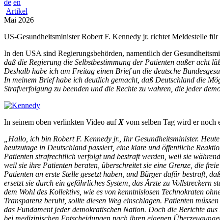
de
en
Artikel
Mai 2026
US-Gesundheitsminister Robert F. Kennedy jr. richtet Meldestelle für 
In den USA sind Regierungsbehörden, namentlich der Gesundheitsmin
daß die Regierung die Selbstbestimmung der Patienten außer acht lä
Deshalb habe ich am Freitag einen Brief an die deutsche Bundesgesu
In meinem Brief habe ich deutlich gemacht, daß Deutschland die Mögli
Strafverfolgung zu beenden und die Rechte zu wahren, die jeder dem
In seinem oben verlinkten Video auf
X
vom selben Tag wird er noch ex
„Hallo, ich bin Robert F. Kennedy jr., Ihr Gesundheitsminister. Heut
heutzutage in Deutschland passiert, eine klare und öffentliche Reakt
Patienten strafrechtlich verfolgt und bestraft werden, weil sie währ
weil sie ihre Patienten beraten, überschreitet sie eine Grenze, die fre
Patienten an erste Stelle gesetzt haben, und Bürger dafür bestraft, d
ersetzt sie durch ein gefährliches System, das Ärzte zu Vollstreckern s
dem Wohl des Kollektivs, wie es von kenntnislosen Technokraten ohne 
Transparenz beruht, sollte diesen Weg einschlagen. Patienten müssen
das Fundament jeder demokratischen Nation. Doch die Berichte aus 
bei medizinischen Entscheidungen nach ihren eigenen Überzeugungen