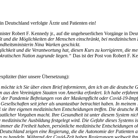
in Deutschland verfolgte Ärzte und Patienten ein!
ister Robert F. Kennedy jr., auf die ungeheuerlichen Vorgänge in D
ßt und die Möglichkeiten der Menschen einschränkt, bei medizinische
ndheitsministerin Nina Warken geschickt.
chkeit und die Verantwortung hat, diesen Kurs zu korrigieren, die med
okratischen Nation zugrunde liegen.“
Das ist der Post von Robert F. Ke
pliziter (hier unsere Übersetzung):
e möchte ich Sie über einen Brief informieren, den ich an die deutsch
ion aus den Vereinigten Staaten von Amerika erfordert. Ich habe erfahr
end der Pandemie Befreiungen von der Maskenpflicht oder Covid-19-Impf
ie Gesellschaften seit jeher als unantastbar betrachtet haben. In meinem
aß sie ihre eigenen medizinischen Entscheidungen treffen. Die deutsche 
taatlicher Vorgaben macht. Ihre Gesundheit ist unter diesem System nicht
medizinische Ausbildung festgelegt wird. Die Gefahr dieses Systems ist
 immer die Freiheit haben, persönliche medizinische Entscheidungen oh
Deutschland zeigen eine Regierung, die die Autonomie der Patienten 
 zu handeln. Während der Covid-Zeit haben Regierungen weltweit ihre