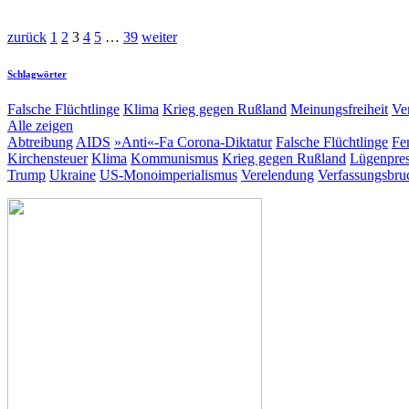
zurück
1
2
3
4
5
…
39
weiter
Schlagwörter
Falsche Flüchtlinge
Klima
Krieg gegen Rußland
Meinungsfreiheit
Ve
Alle zeigen
Abtreibung
AIDS
»Anti«-Fa
Corona-Diktatur
Falsche Flüchtlinge
Fe
Kirchensteuer
Klima
Kommunismus
Krieg gegen Rußland
Lügenpre
Trump
Ukraine
US-Monoimperialismus
Verelendung
Verfassungsbru