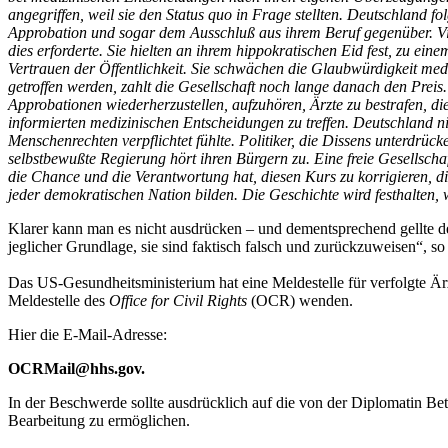
angegriffen, weil sie den Status quo in Frage stellten. Deutschland f
Approbation und sogar dem Ausschluß aus ihrem Beruf gegenüber. Viel
dies erforderte. Sie hielten an ihrem hippokratischen Eid fest, zu ei
Vertrauen der Öffentlichkeit. Sie schwächen die Glaubwürdigkeit medi
getroffen werden, zahlt die Gesellschaft noch lange danach den Preis
Approbationen wiederherzustellen, aufzuhören, Ärzte zu bestrafen, d
informierten medizinischen Entscheidungen zu treffen. Deutschland ni
Menschenrechten verpflichtet fühlte. Politiker, die Dissens unterdr
selbstbewußte Regierung hört ihren Bürgern zu. Eine freie Gesellsch
die Chance und die Verantwortung hat, diesen Kurs zu korrigieren, d
jeder demokratischen Nation bilden. Die Geschichte wird festhalten
Klarer kann man es nicht ausdrücken – und dementsprechend gellte d
jeglicher Grundlage, sie sind faktisch falsch und zurückzuweisen“, 
Das US-Gesundheitsministerium hat eine Meldestelle für verfolgte Ärz
Meldestelle des
Office for Civil Rights
(OCR) wenden.
Hier die E-Mail-Adresse:
OCRMail@hhs.gov.
In der Beschwerde sollte ausdrücklich auf die von der Diplomatin Be
Bearbeitung zu ermöglichen.