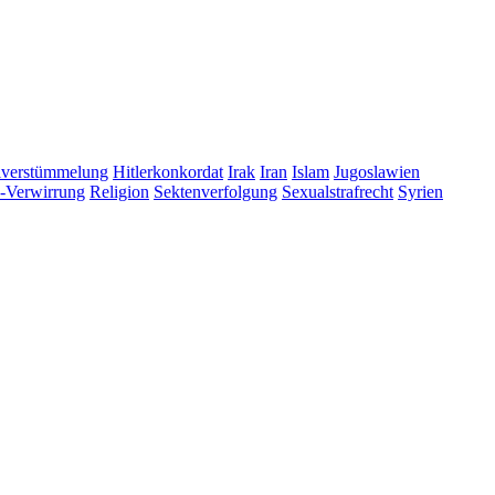
lverstümmelung
Hitlerkonkordat
Irak
Iran
Islam
Jugoslawien
s-Verwirrung
Religion
Sektenverfolgung
Sexualstrafrecht
Syrien