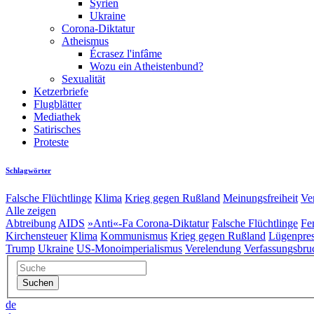
Syrien
Ukraine
Corona-Diktatur
Atheismus
Écrasez l'infâme
Wozu ein Atheistenbund?
Sexualität
Ketzerbriefe
Flugblätter
Mediathek
Satirisches
Proteste
Schlagwörter
Falsche Flüchtlinge
Klima
Krieg gegen Rußland
Meinungsfreiheit
Ve
Alle zeigen
Abtreibung
AIDS
»Anti«-Fa
Corona-Diktatur
Falsche Flüchtlinge
Fe
Kirchensteuer
Klima
Kommunismus
Krieg gegen Rußland
Lügenpre
Trump
Ukraine
US-Monoimperialismus
Verelendung
Verfassungsbru
de