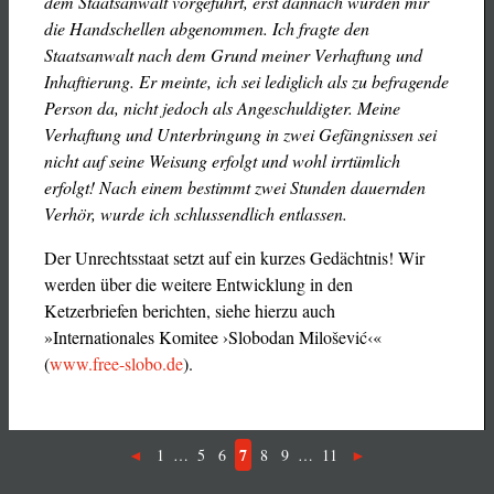
dem Staatsanwalt vorgeführt, erst dannach wurden mir
die Handschellen abgenommen. Ich fragte den
Staatsanwalt nach dem Grund meiner Verhaftung und
Inhaftierung. Er meinte, ich sei lediglich als zu befragende
Person da, nicht jedoch als Angeschuldigter. Meine
Verhaftung und Unterbringung in zwei Gefängnissen sei
nicht auf seine Weisung erfolgt und wohl irrtümlich
erfolgt! Nach einem bestimmt zwei Stunden dauernden
Verhör, wurde ich schlussendlich entlassen.
Der Unrechtsstaat setzt auf ein kurzes Gedächtnis! Wir
werden über die weitere Entwicklung in den
Ketzerbriefen berichten, siehe hierzu auch
»Internationales Komitee ›Slobodan Milošević‹«
(
www.free-slobo.de
).
7
1
…
5
6
8
9
…
11