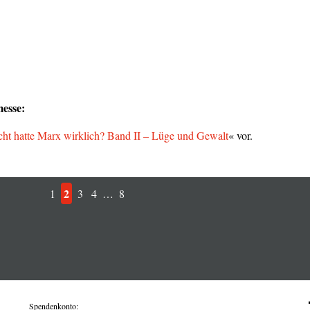
messe:
ht hatte Marx wirklich? Band II – Lüge und Gewalt
« vor.
2
1
3
4
…
8
Spendenkonto: