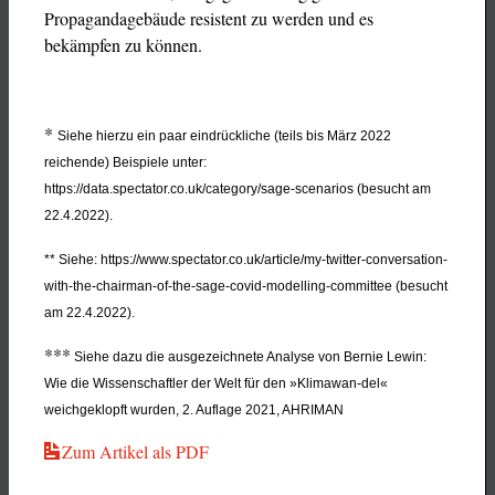
Propagandagebäude resistent zu werden und es
bekämpfen zu können.
*
Siehe hierzu ein paar eindrückliche (teils bis Mär
z 2022
reichende) Beispiele unter:
https://data.spectator.co.uk/category/sage-scenari
os (besucht am
22.4.2022).
** Siehe: https://www.spectator.co.uk/article/my-twit
ter-conversation-
with-the-chairman-of-the-sage-covi
d-
modelling-committee (besucht
am 22.4.2022).
***
Siehe dazu die ausgezeichnete Analyse von Bernie L
ewin:
Wie die Wissenschaftler der Welt für den »Kli
mawan-
del«
weichgeklopft wurden, 2. Auflage 2021, AHRIMAN
Zum Artikel als PDF