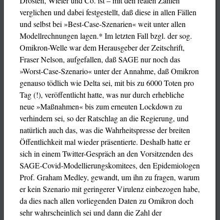
Drosten, Wieler und Co. ist – mit den realen Zahlen
verglichen und dabei festgestellt, daß diese in allen Fällen
und selbst bei »Best-Case-Szenarien« weit unter allen
Modellrechnungen lagen.* Im letzten Fall bzgl. der sog.
Omikron-Welle war dem Herausgeber der Zeitschrift,
Fraser Nelson, aufgefallen, daß SAGE nur noch das
»Worst-Case-Szenario« unter der Annahme, daß Omikron
genauso tödlich wie Delta sei, mit bis zu 6000 Toten pro
Tag (!), veröffentlicht hatte, was nur durch erhebliche
neue »Maßnahmen« bis zum erneuten Lockdown zu
verhindern sei, so der Ratschlag an die Regierung, und
natürlich auch das, was die Wahrheitspresse der breiten
Öffentlichkeit mal wieder präsentierte. Deshalb hatte er
sich in einem Twitter-Gespräch an den Vorsitzenden des
SAGE-Covid-Modellierungskomitees, den Epidemiologen
Prof. Graham Medley, gewandt, um ihn zu fragen, warum
er kein Szenario mit geringerer Virulenz einbezogen habe,
da dies nach allen vorliegenden Daten zu Omikron doch
sehr wahrscheinlich sei und dann die Zahl der