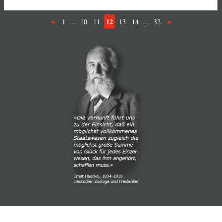
12
1
…
10
11
13
14
…
32