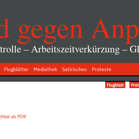
d gegen Anp
rolle – Arbeitszeitverkürzung – Gl
Flugblätter
Mediathek
Satirisches
Proteste
Flugblatt
Pro
blatt als PDF