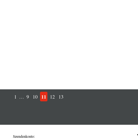
11
1
…
9
10
12
13
Spendenkonto: