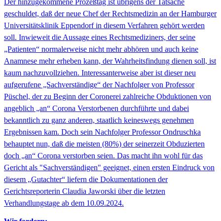
Der hinzugekommene Prozeßtag ist übrigens der Tatsache
geschuldet, daß der neue Chef der Rechtsmedizin an der Hamburger
Universitätsklinik Eppendorf in diesem Verfahren gehört werden
soll. Inwieweit die Aussage eines Rechtsmediziners, der seine
„Patienten“ normalerweise nicht mehr abhören und auch keine
Anamnese mehr erheben kann, der Wahrheitsfindung dienen soll, ist
kaum nachzuvollziehen. Interessanterweise aber ist dieser neu
aufgerufene „Sachverständige“ der Nachfolger von Professor
Püschel, der zu Beginn der Coronerei zahlreiche Obduktionen von
angeblich „an“ Corona Verstorbenen durchführte und dabei
bekanntlich zu ganz anderen, staatlich keineswegs genehmen
Ergebnissen kam. Doch sein Nachfolger Professor Ondruschka
behauptet nun, daß die meisten (80%) der seinerzeit Obduzierten
doch „an“ Corona verstorben seien. Das macht ihn wohl für das
Gericht als "Sachverständigen" geeignet, einen ersten Eindruck von
diesem „Gutachter“ liefern die
Dokumentationen
der
Gerichtsreporterin Claudia Jaworski
über die letzten
Verhandlungstage ab dem 10.09.2024.