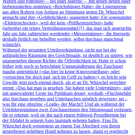
Waffen und Patronen« – bei einer Jägerin! –, mit denen neben einer
herbeiorakelten ominösen »Reichsbürger-Nähe« die Lügenpresse
aus allen Rohren von Anfang an Stimmung gegen Dr. Witzschel
gemacht und ihre »Gefährlichkeit« suggeriert hatte:
Ein
sogenannter
»Elektroschocker«, weil der kein »Prüfkennzeichen« hatte
(nebenbei ein reines Verteidigungsmittel [!], das man sich angesichts
Jahr um Jahr zahlreicher werdender »Messermänner«, die ihrerseits
deshalb freilich nie behelligt werden, selbst durchaus manchmal
wünscht).
Während der gesamten Urteilsverkündung, nicht nur bei der
anfänglichen Räumung des Gerichtssaals, ist deutlich zu spüren, wie
unangenehm diesem Richter die Öffentlichkeit ist: Hatte er schon
früher jede noch so berechtigte Unmutsäußerung der Zuschauer
maulig unterdrückt (»das hier ist keine Kinovorstellung« oder:
»versuchen Sie doch mal, sich im Griff zu halten«), so bricht sein
Unwille jetzt noch einmal durch, als er an Dr. Witzschel gerichtet
greint: »Das hat man ja gesehen, Sie haben viele Unterstützer«, und
mit angewiderter Geste ins Publikum deutet, weshalb »Fluchtgefahr
also durchaus gegeben und Untertauchen möglich gewesen« sei –
was für eine obszöne »Logik« der Macht!! Und als während der
Urteilsbegründung zwei Zuschauerinnen den Sitzungssaal verlassen,
die er erkennt, weil sie ihn nach einem früheren Prozeßtermin bei
der Abfahrt in seinem Auto lautstark gebeten hatten, Frau Dr.
Witzschel doch wenigstens an einem Tag Abschied von ihrem
gestorbenen geliebten Hund nehmen zu lassen, platzt es regelrecht