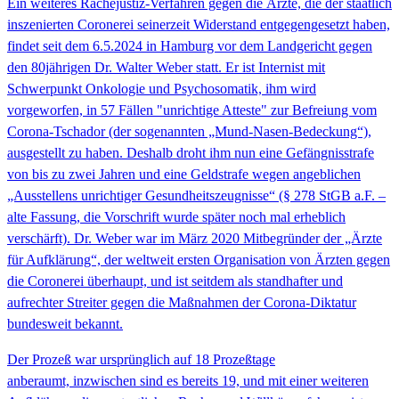
Ein weiteres Rachejustiz-Verfahren gegen die Ärzte, die der staatlich
inszenierten Coronerei seinerzeit Widerstand entgegengesetzt haben,
findet seit dem 6.5.2024 in Hamburg vor dem Landgericht gegen
den 80jährigen Dr. Walter Weber statt. Er ist Internist mit
Schwerpunkt Onkologie und Psychosomatik, ihm wird
vorgeworfen, in 57 Fällen "unrichtige Atteste" zur Befreiung vom
Corona-Tschador (der sogenannten „Mund-Nasen-Bedeckung“),
ausgestellt zu haben. Deshalb droht ihm nun eine Gefängnisstrafe
von bis zu zwei Jahren und eine Geldstrafe wegen angeblichen
„Ausstellens unrichtiger Gesundheitszeugnisse“ (§ 278 StGB a.F. –
alte Fassung, die Vorschrift wurde später noch mal erheblich
verschärft). Dr. Weber war im März 2020 Mitbegründer der „Ärzte
für Aufklärung“, der weltweit ersten Organisation von Ärzten gegen
die Coronerei überhaupt, und ist seitdem als standhafter und
aufrechter Streiter gegen die Maßnahmen der Corona-Diktatur
bundesweit bekannt.
Der Prozeß war ursprünglich auf 18 Prozeßtage
anberaumt, inzwischen sind es bereits 19, und mit einer weiteren