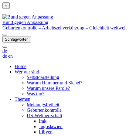
×
Bund gegen Anpassung
Geburtenkontrolle – Arbeitszeitverkürzung – Gleichheit weltweit
Schlagwörter
de
de
en
Home
Wer wir sind
Selbstdarstellung
Warum Hammer und Sichel?
Warum unsere Parole?
Was tun?
Themen
Meinungsfreiheit
Geburtenkontrolle
US-Weltherrschaft
Irak
Jugoslawien
Libyen