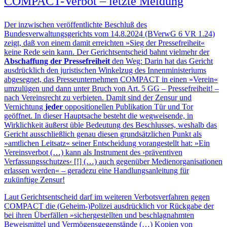
COMPACT-Verbot – letzte Meldung
Der inzwischen veröffentlichte Beschluß des
Bundesverwaltungsgerichts vom 14.8.2024 (BVerwG 6 VR 1.24)
zeigt, daß von einem damit erreichten »Sieg der Pressefreiheit«
keine Rede sein kann. Der Gerichtsentscheid bahnt vielmehr der
Abschaffung der Pressefreiheit
den Weg: Darin hat das Gericht
ausdrücklich den juristischen Winkelzug des Innenministeriums
abgesegnet, das Presseunternehmen COMPACT in einen »Verein«
umzulügen und dann unter Bruch von Art. 5 GG – Pressefreiheit! –
nach Vereinsrecht zu verbieten. Damit sind der Zensur und
Vernichtung
jeder
oppositionellen Publikation Tür und Tor
geöffnet. In dieser Hauptsache besteht die wegweisende, in
Wirklichkeit äußerst üble Bedeutung des Beschlusses, weshalb das
Gericht ausschließlich genau diesen grundsätzlichen Punkt als
»amtlichen Leitsatz« seiner Entscheidung vorangestellt hat: »Ein
Vereinsverbot (…) kann als Instrument des ›präventiven
Verfassungsschutzes‹ [!] (…) auch gegenüber Medienorganisationen
erlassen werden« – geradezu eine Handlungsanleitung für
zukünftige Zensur!
Laut Gerichtsentscheid darf im weiteren Verbotsverfahren gegen
COMPACT die (Geheim-)Polizei ausdrücklich vor Rückgabe der
bei ihren Überfällen »sichergestellten und beschlagnahmten
Beweismittel und Vermögensgegenstände (…) Kopien von