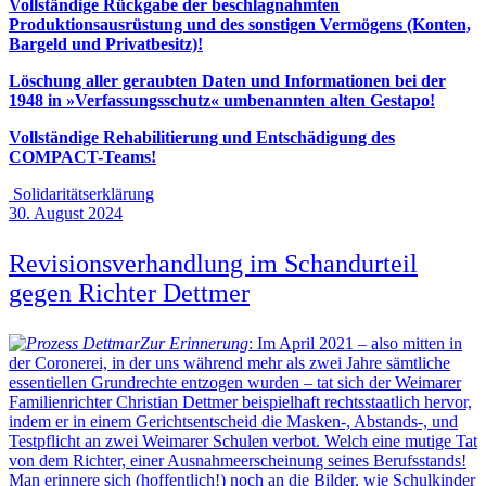
Vollständige Rückgabe der beschlagnahmten
Produktionsausrüstung und des sonstigen Vermögens
(Konten,
Bargeld und Privatbesitz)!
Löschung aller geraubten Daten und Informationen
bei der
1948 in »Verfassungsschutz«
umbenannten alten Gestapo!
Vollständige Rehabilitierung und
Entschädigung des
COMPACT-Teams!
Solidaritätserklärung
30. August 2024
Revisionsverhandlung im Schandurteil
gegen Richter Dettmer
Zur Erinnerung
: Im April 2021 – also mitten in
der Coronerei, in der uns während mehr als zwei Jahre sämtliche
essentiellen Grundrechte entzogen wurden – tat sich der Weimarer
Familienrichter Christian Dettmer beispielhaft rechtsstaatlich hervor,
indem er in einem Gerichtsentscheid die Masken-, Abstands-, und
Testpflicht an zwei Weimarer Schulen verbot. Welch eine mutige Tat
von dem Richter, einer Ausnahmeerscheinung seines Berufsstands!
Man erinnere sich (hoffentlich!) noch an die Bilder, wie Schulkinder