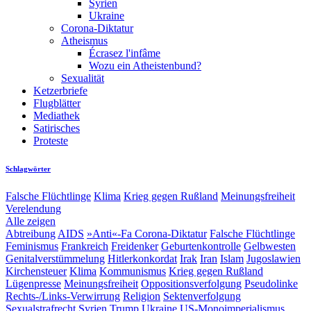
Syrien
Ukraine
Corona-Diktatur
Atheismus
Écrasez l'infâme
Wozu ein Atheistenbund?
Sexualität
Ketzerbriefe
Flugblätter
Mediathek
Satirisches
Proteste
Schlagwörter
Falsche Flüchtlinge
Klima
Krieg gegen Rußland
Meinungsfreiheit
Verelendung
Alle zeigen
Abtreibung
AIDS
»Anti«-Fa
Corona-Diktatur
Falsche Flüchtlinge
Feminismus
Frankreich
Freidenker
Geburtenkontrolle
Gelbwesten
Genitalverstümmelung
Hitlerkonkordat
Irak
Iran
Islam
Jugoslawien
Kirchensteuer
Klima
Kommunismus
Krieg gegen Rußland
Lügenpresse
Meinungsfreiheit
Oppositionsverfolgung
Pseudolinke
Rechts-/Links-Verwirrung
Religion
Sektenverfolgung
Sexualstrafrecht
Syrien
Trump
Ukraine
US-Monoimperialismus