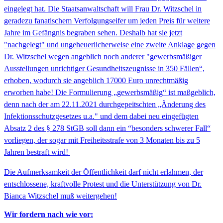
eingelegt hat. Die Staatsanwaltschaft will Frau Dr. Witzschel in
geradezu fanatischem Verfolgungseifer um jeden Preis für weitere
Jahre im Gefängnis begraben sehen. Deshalb hat sie jetzt
"nachgelegt" und ungeheuerlicherweise eine zweite Anklage gegen
Dr. Witzschel wegen angeblich noch anderer "gewerbsmäßiger
Ausstellungen unrichtiger Gesundheitszeugnisse in 350 Fällen“,
erhoben, wodurch sie angeblich 17000 Euro unrechtmäßig
erworben habe! Die Formulierung „gewerbsmäßig“ ist maßgeblich,
denn nach der am 22.11.2021 durchgepeitschten „Änderung des
Infektionsschutzgesetzes u.a." und dem dabei neu eingefügten
Absatz 2 des § 278 StGB soll dann ein “besonders schwerer Fall“
vorliegen, der sogar mit Freiheitsstrafe von 3 Monaten bis zu 5
Jahren bestraft wird!
Die Aufmerksamkeit der Öffentlichkeit darf nicht erlahmen, der
entschlossene, kraftvolle Protest und die Unterstützung von Dr.
Bianca Witzschel muß weitergehen!
Wir fordern nach wie vor: