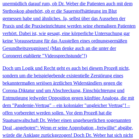
unermüdlich darauf rum, ob Dr. Weber die Patienten auch mit dem
Stethoskop abgehört, ob er die Sauerstoffsättigung im Blut
gemessen habe und ähnliches. Ja, selbst über das Aussehen der
Praxis und die Praxiseinrichtung werden seine ehemaligen Patienten
verhört. Dabei ist, wie gesagt, eine körperliche Untersuchung gar
keine Voraussetzung für das Ausstellen eines ordnungsgemäßen
Gesundheitszeugnisses! (Man denke auch an die unter der
Coronerei etablierte "Videosprechstunde"!)
Doch um Logik und Recht geht es auch bei diesem Prozeß nicht,
sondern um die beispielgebende existentielle Zerstörung eines
bekanntermaßen seriösen ärztlichen Widerständlers gegen die
Corona-Diktatur und um Abschreckung, Einschüchterung und
Entmutigung jedweder Opposition gegen künftige Analoga, die mit
dem "Pandemie-Vertrag" – ein kolonialer "ungleicher Vertrag"! –
offen vorbereitet werden sollen. Vor dem Prozeß hat die
Staatsanwaltschaft Dr. Weber einen ungeheuerlichen sogenannten
Deal „angeboten“: Wenn er seine Approbation „freiwillig“ abgäbe,
würde die Anklage zurückgezogen! Doch Dr. Weber hat sich nicht