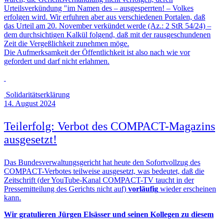
Urteilsverkündung "im Namen des – ausgesperrten! – Volkes
erfolgen wird. Wir erfuhren aber aus verschiedenen Portalen, daß
das Urteil am 20. November verkündet werde (Az.: 2 StR 54/24) –
dem durchsichtigen Kalkül folgend, daß mit der rausgeschundenen
Zeit die Vergeßlichkeit zunehmen möge.
Die Aufmerksamkeit der Öffentlichkeit ist also nach wie vor
gefordert und darf nicht erlahmen.
Solidaritätserklärung
14. August 2024
Teilerfolg: Verbot des COMPACT-Magazins
ausgesetzt!
Das Bundesverwaltungsgericht hat heute den Sofortvollzug des
COMPACT-Verbotes teilweise ausgesetzt, was bedeutet, daß die
Zeitschrift (der YouTube-Kanal COMPACT-TV taucht in der
Pressemitteilung des Gerichts nicht auf)
vorläufig
wieder erscheinen
kann.
Wir gratulieren Jürgen Elsässer und seinen Kollegen zu diesem