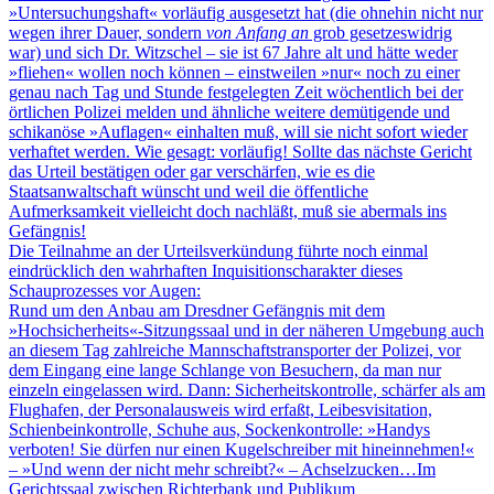
»Untersuchungshaft« vorläufig ausgesetzt hat (die ohnehin nicht nur
wegen ihrer Dauer, sondern
von Anfang an
grob gesetzeswidrig
war) und sich Dr. Witzschel – sie ist 67 Jahre alt und hätte weder
»fliehen« wollen noch können – einstweilen »nur« noch zu einer
genau nach Tag und Stunde festgelegten Zeit wöchentlich bei der
örtlichen Polizei melden und ähnliche weitere demütigende und
schikanöse »Auflagen« einhalten muß, will sie nicht sofort wieder
verhaftet werden. Wie gesagt: vorläufig! Sollte das nächste Gericht
das Urteil bestätigen oder gar verschärfen, wie es die
Staatsanwaltschaft wünscht und weil die öffentliche
Aufmerksamkeit vielleicht doch nachläßt, muß sie abermals ins
Gefängnis!
Die Teilnahme an der Urteilsverkündung führte noch einmal
eindrücklich den wahrhaften Inquisitionscharakter dieses
Schauprozesses vor Augen:
Rund um den Anbau am Dresdner Gefängnis mit dem
»Hochsicherheits«-Sitzungssaal und in der näheren Umgebung auch
an diesem Tag zahlreiche Mannschaftstransporter der Polizei, vor
dem Eingang eine lange Schlange von Besuchern, da man nur
einzeln eingelassen wird. Dann: Sicherheitskontrolle, schärfer als am
Flughafen, der Personalausweis wird erfaßt, Leibesvisitation,
Schienbeinkontrolle, Schuhe aus, Sockenkontrolle: »Handys
verboten! Sie dürfen nur einen Kugelschreiber mit hineinnehmen!«
– »Und wenn der nicht mehr schreibt?« – Achselzucken…Im
Gerichtssaal zwischen Richterbank und Publikum