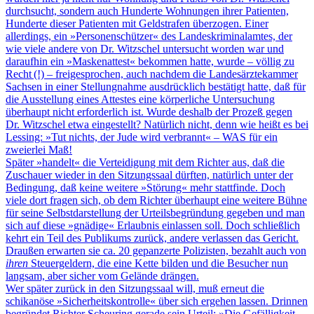
durchsucht, sondern auch Hunderte Wohnungen ihrer Patienten,
Hunderte dieser Patienten mit Geldstrafen überzogen. Einer
allerdings, ein »Personenschützer« des Landeskriminalamtes, der
wie viele andere von Dr. Witzschel untersucht worden war und
daraufhin ein »Maskenattest« bekommen hatte, wurde – völlig zu
Recht (!) – freigesprochen, auch nachdem die Landesärztekammer
Sachsen in einer Stellungnahme ausdrücklich bestätigt hatte, daß für
die Ausstellung eines Attestes eine körperliche Untersuchung
überhaupt nicht erforderlich ist. Wurde deshalb der Prozeß gegen
Dr. Witzschel etwa eingestellt? Natürlich nicht, denn wie heißt es bei
Lessing: »Tut nichts, der Jude wird verbrannt« – WAS für ein
zweierlei Maß!
Später »handelt« die Verteidigung mit dem Richter aus, daß die
Zuschauer wieder in den Sitzungssaal dürften, natürlich unter der
Bedingung, daß keine weitere »Störung« mehr stattfinde. Doch
viele dort fragen sich, ob dem Richter überhaupt eine weitere Bühne
für seine Selbstdarstellung der Urteilsbegründung gegeben und man
sich auf diese »gnädige« Erlaubnis einlassen soll. Doch schließlich
kehrt ein Teil des Publikums zurück, andere verlassen das Gericht.
Draußen erwarten sie ca. 20 gepanzerte Polizisten, bezahlt auch von
ihren
Steuergeldern, die eine Kette bilden und die Besucher nun
langsam, aber sicher vom Gelände drängen.
Wer später zurück in den Sitzungssaal will, muß erneut die
schikanöse »Sicherheitskontrolle« über sich ergehen lassen. Drinnen
begründet Richter Scheuring gerade sein Urteil: »Die Gefälligkeit