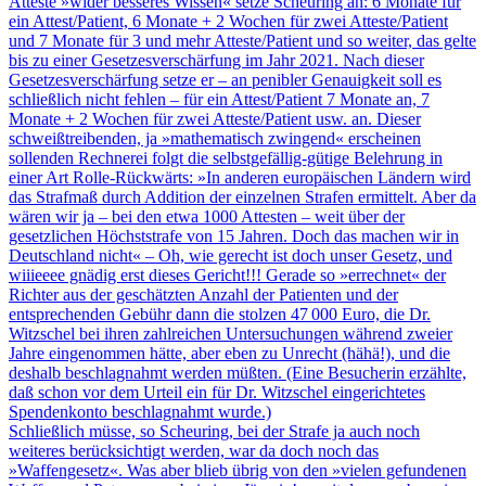
Atteste »wider besseres Wissen« setze Scheuring an: 6 Monate für
ein Attest/Patient, 6 Monate + 2 Wochen für zwei Atteste/Patient
und 7 Monate für 3 und mehr Atteste/Patient und so weiter, das gelte
bis zu einer Gesetzesverschärfung im Jahr 2021. Nach dieser
Gesetzesverschärfung setze er – an penibler Genauigkeit soll es
schließlich nicht fehlen – für ein Attest/Patient 7 Monate an, 7
Monate + 2 Wochen für zwei Atteste/Patient usw. an. Dieser
schweißtreibenden, ja »mathematisch zwingend« erscheinen
sollenden Rechnerei folgt die selbstgefällig-gütige Belehrung in
einer Art Rolle-Rückwärts: »In anderen europäischen Ländern wird
das Strafmaß durch Addition der einzelnen Strafen ermittelt. Aber da
wären wir ja – bei den etwa 1000 Attesten – weit über der
gesetzlichen Höchststrafe von 15 Jahren. Doch das machen wir in
Deutschland nicht« – Oh, wie gerecht ist doch unser Gesetz, und
wiiieeee gnädig erst dieses Gericht!!! Gerade so »errechnet« der
Richter aus der geschätzten Anzahl der Patienten und der
entsprechenden Gebühr dann die stolzen 47 000 Euro, die Dr.
Witzschel bei ihren zahlreichen Untersuchungen während zweier
Jahre eingenommen hätte, aber eben zu Unrecht (hähä!), und die
deshalb beschlagnahmt werden müßten. (Eine Besucherin erzählte,
daß schon vor dem Urteil ein für Dr. Witzschel eingerichtetes
Spendenkonto beschlagnahmt wurde.)
Schließlich müsse, so Scheuring, bei der Strafe ja auch noch
weiteres berücksichtigt werden, war da doch noch das
»Waffengesetz«. Was aber blieb übrig von den »vielen gefundenen