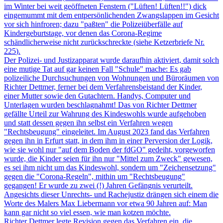
im Winter bei weit geöffneten Fenstern ("Lüften! Lüften!!") dick
eingemummt mit dem entpersönlichenden Zwangslappen im Gesicht
vor sich hinfroren; dazu "paßten" die Polizeiüberfälle auf
Kindergeburtstage, vor denen das Corona-Regime
schändlicherweise nicht zurückschreckte (siehe
Ketzerbriefe Nr.
225
).
Der Polizei- und Justizapparat wurde daraufhin aktiviert, damit solch
eine mutige Tat auf gar keinen Fall "Schule" mache: Es gab
polizeiliche Durchsuchungen von Wohnungen und Büroräumen von
Richter Dettmer, ferner bei dem Verfahrensbeistand der Kinder,
einer Mutter sowie den Gutachtern. Handys, Computer und
Unterlagen wurden beschlagnahmt! Das von Richter Dettmer
gefällte Urteil zur Wahrung des Kindeswohls wurde aufgehoben
und statt dessen gegen ihn selbst ein Verfahren wegen
"Rechtsbeugung" eingeleitet. Im August 2023 fand das Verfahren
gegen ihn in Erfurt statt, in dem ihm in einer Perversion der Logik,
wie sie wohl nur "auf dem Boden der fdGO" gedeiht, vorgeworfen
wurde, die Kinder seien für ihn nur "Mittel zum Zweck" gewesen,
es sei ihm nicht um das Kindeswohl, sondern um "Zeichensetzung"
gegen die "Corona-Regeln", mithin um "Rechtsbeugung"
gegangen! Er wurde zu zwei (!) Jahren Gefängnis verurteilt.
Angesichts dieser Unrechts- und Rachejustiz drängen sich einem die
Worte des Malers Max Liebermann vor etwa 90 Jahren auf: Man
kann gar nicht so viel essen, wie man kotzen möchte.
Richter Dettmer legte Revision gegen das Verfahren ein, die