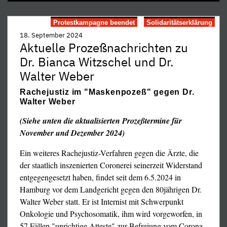
Protestkampagne beendet
Solidaritätserklärung
18. September 2024
Aktuelle Prozeßnachrichten zu
Dr. Bianca Witzschel und Dr.
Walter Weber
Rachejustiz im "Maskenpozeß" gegen Dr.
Walter Weber
(Siehe unten die aktualisierten Prozeßtermine für
November und Dezember 2024)
Ein weiteres Rachejustiz-Verfahren gegen die Ärzte, die
der staatlich inszenierten Coronerei seinerzeit Widerstand
entgegengesetzt haben, findet seit dem 6.5.2024 in
Hamburg vor dem Landgericht gegen den 80jährigen Dr.
Walter Weber statt. Er ist Internist mit Schwerpunkt
Landgerichts Hamburg verlegt, also dorthin, wo
Onkologie und Psychosomatik, ihm wird vorgeworfen, in
normalerweise Schwerverbrecher verurteilt werden. Das
57 Fällen "unrichtige Atteste" zur Befreiung vom Corona-