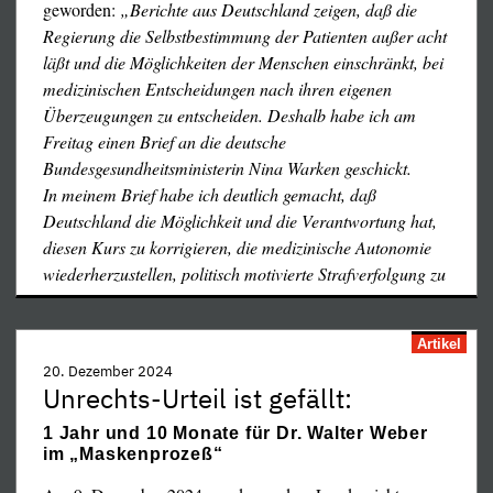
geworden:
„Berichte aus Deutschland zeigen, daß die
Verhandlungen, die gesamten, digitalen Patientenakten
Regierung die Selbstbestimmung der Patienten außer acht
„nur“ kopierte und nicht beschlagnahmte. Ein Zeuge
läßt und die Möglichkeiten der Menschen einschränkt, bei
spricht von ca. zwölf Polizeiautos und dreißig Polizisten
medizinischen Entscheidungen nach ihren eigenen
vor Dr. Fiddikes Praxis. Vorwand für diese brachiale
Überzeugungen zu entscheiden. Deshalb habe ich am
Polizeiaktion: drei „falsche“ Maskenatteste!
Freitag einen Brief an die deutsche
Glücklicherweise konnte Dr. Fiddike seinen Anwalt
Bundesgesundheitsministerin Nina Warken geschickt.
informieren, der ihm zur Seite stand, und spontan
In meinem Brief habe ich deutlich gemacht, daß
entwickelte sich vor der Praxis eine kleine Protestaktion
Deutschland die Möglichkeit und die Verantwortung hat,
mit ca. fünfzig Personen.
diesen Kurs zu korrigieren, die medizinische Autonomie
wiederherzustellen, politisch motivierte Strafverfolgung zu
…
Artikel
20. Dezember 2024
Unrechts-Urteil ist gefällt:
1 Jahr und 10 Monate für Dr. Walter Weber
im „Maskenprozeß“