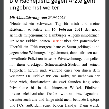
Die Rachejustiz gegen Ärzte geht
ungebremst weiter!
Mit Aktualisierung vom 23.06.2026
"Heute ist ein schwarzer Tag für mich und meine
16. Februar 2021
Existenz“, so leitete am
der noch
sichtlich mitgenommene Hamburger Allgemeinmediziner,
Dr. Marc Fiddike, seinen
Bericht
über den polizeilichen
Überfall ein. Früh morgens hatte es Sturm geklingelt und
gegen seine Wohnungstür gehämmert, dann stürmten acht
bewaffnete Polizisten in seine Privatwohnung, trampelten
mit ihren dreckigen Schneematsch-Stiefeln auf seinen
Teppichen herum und, während einer von ihnen dem
verstörten Dr. Fiddike wie ein Bodyguard nicht von der
Seite wich, durchsuchten sie zwei Stunden lang seine
Bianca Witzschel nun wieder im Gefängnis – nach dem
Privaträume bis in den hintersten Winkel. Fünfzehn
Willen der unermüdlichen Rachejustiz des Corona-
private elektronische Geräte wurden beschlagnahmt,
eineinhalb Jahre
Regimes mindestens für weitere fast
,
darunter auch alte und lange nicht mehr benutzte Laptops
nachdem sie bis Juni 2024 bereits 16 Monate wie ein
und PCs, außerdem seine beiden Handys. Dann wurde
Schwerverbrecher in Untersuchungshaft gefangengehalten