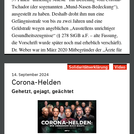
Publikum wartete bereits seit dem frühen Morgen bei
Tschador (der sogenannten „Mund-Nasen-Bedeckung“),
Kälte und strömendem Regen stundenlang, bis die
ausgestellt zu haben. Deshalb droht ihm nun eine
zeitraubenden, schikanösen „Sicherheitskontrollen“
Gefängnisstrafe von bis zu zwei Jahren und eine
beendet waren und man dann gnädigerweise Einlaß in den
Geldstrafe wegen angeblichen „Ausstellens unrichtiger
mit Panzerglas gesicherten Zuschauerraum bekam. Bei
Gesundheitszeugnisse“ (§ 278 StGB a.F. – alte Fassung,
über hundert Zuschauern zog sich diese Prozedur
die Vorschrift wurde später noch mal erheblich verschärft).
verständlicherweise über Stunden hin. Im Saal selbst
Dr. Weber war im März 2020 Mitbegründer der „Ärzte für
zeigte sich zum ersten Mal seit Prozeßbeginn wieder die
…
Lückenpresse, die mit entsprechenden Buh-Rufen sowie
Rufen „Wo wart Ihr die ganze Zeit?“ begrüßt wurde. Eine
Solidaritätserklärung
Video
Schweigeminute des Publikums für Dr. Weber noch vor
14. September 2024
Corona-Helden
Beginn der Urteilsverkündung wurde von einer
Fernsehreporterin mit den Worten kommentiert, was das
Gehetzt, gejagt, geächtet
eigentlich solle, sie jedenfalls würde jetzt gerne ein
fröhliches Lied singen.
Einen letzten Beweisantrag der Verteidigung noch
vor
der
Urteilsverkündung schrie die Richterin mit
durchdringender Stimme nieder, so wie sie bereits