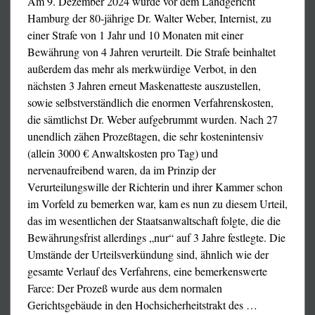
Am 9. Dezember 2024 wurde vor dem Landgericht
Hamburg der 80-jährige Dr. Walter Weber, Internist, zu
einer Strafe von 1 Jahr und 10 Monaten mit einer
Bewährung von 4 Jahren verurteilt. ­Die Strafe beinhaltet
außerdem das mehr als merkwürdige Verbot, in den
nächsten 3 Jahren erneut Maskenatteste auszustellen,
sowie selbstverständlich die enormen Verfahrenskosten,
die sämtlichst Dr. Weber aufgebrummt wurden. Nach 27
unendlich zähen Prozeßtagen, die sehr kostenintensiv
(allein 3000 € Anwaltskosten pro Tag) und
nervenaufreibend waren, da im Prinzip der
beenden und die Rechte zu wahren, die jeder
Verurteilungswille der Richterin und ihrer Kammer schon
demokratischen Nation zugrunde liegen.“
Das ist der Post
im Vorfeld zu bemerken war, kam es nun zu diesem Urteil,
von Robert F. Kennedy jr. auf
X
am 11. Januar 2026.
das im wesentlichen der Staatsanwaltschaft folgte, die die
Bewährungsfrist allerdings „nur“ auf 3 Jahre festlegte. Die
Umstände der Urteilsverkündung sind, ähnlich wie der
gesamte Verlauf des Verfahrens, eine bemerkenswerte
Farce: Der Prozeß wurde aus dem normalen
Gerichtsgebäude in den Hochsicherheitstrakt des
…