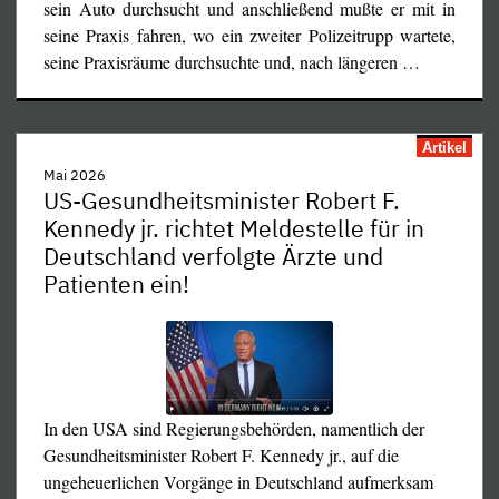
sein Auto durchsucht und anschließend mußte er mit in
und schließlich in einem monatelangen Schauprozeß vom
seine Praxis fahren, wo ein zweiter Polizeitrupp wartete,
Landgericht Dresden verurteilt worden war.
seine Praxisräume durchsuchte und, nach längeren
…
Artikel
Mai 2026
US-Gesundheitsminister Robert F.
Kennedy jr. richtet Meldestelle für in
Deutschland verfolgte Ärzte und
Patienten ein!
In den USA sind Regierungsbehörden, namentlich der
Gesundheitsminister Robert F. Kennedy jr., auf die
ungeheuerlichen Vorgänge in Deutschland aufmerksam