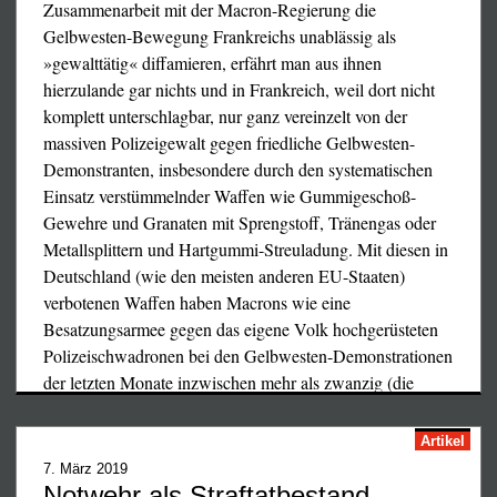
Zusammenarbeit mit der Macron-Regierung die
Gelbwesten-Bewegung Frankreichs unablässig als
»gewalttätig« diffamieren, erfährt man aus ihnen
hierzulande gar nichts und in Frankreich, weil dort nicht
komplett unterschlagbar, nur ganz vereinzelt von der
massiven Polizeigewalt gegen friedliche Gelbwesten-
Demonstranten, insbesondere durch den systematischen
Einsatz verstümmelnder Waffen wie Gummigeschoß-
Gewehre und Granaten mit Sprengstoff, Tränengas oder
Metallsplittern und Hartgummi-Streuladung. Mit diesen in
Deutschland (wie den meisten anderen EU-Staaten)
verbotenen Waffen haben Macrons wie eine
Besatzungsarmee gegen das eigene Volk hochgerüsteten
Polizeischwadronen bei den Gelbwesten-Demonstrationen
der letzten Monate inzwischen mehr als zwanzig (die
Dunkelziffer dürfte hoch sein) französische Bürger
lebenslang verstümmelt, über 150 schwer verletzt und
Artikel
mehr als zweitausend insgesamt ernsthaft verletzt. Dies hat
7. März 2019
inzwischen erbitterte Proteste aus der französischen
Notwehr als Straftatbestand