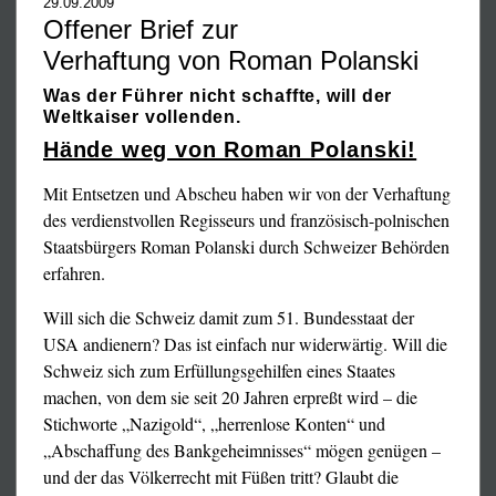
29.09.2009
Anerkennung und Ermutigung in Form der völligen
Offener Brief zur
Immunität.
Verhaftung von Roman Polanski
Dieses Gesetz wurde unter einem irreführenden Übertitel
Was der Führer nicht schaffte, will der
als sog. Gesetz "zur Vereinfachung des
Weltkaiser vollenden.
Unternehmensrechtes" versteckt, obwohl die
Hände weg von Roman Polanski!
MIVILUDES kein Wirtschaftsunternehmen, sondern eine
Mit Entsetzen und Abscheu haben wir von der Verhaftung
Staatsbehörde ist. Es soll in den nächsten Tagen dem
des verdienstvollen Regisseurs und französisch-polnischen
Senat zur Bestätigung vorgelegt werden. Falls dieser
Staatsbürgers Roman Polanski durch Schweizer Behörden
zustimmt, wird damit die Meinungsfreiheit in Frankreich
erfahren.
endgültig abgeschafft, und der Verfolgung religiöser
Minderheiten und darüber hinaus jeder unerwünschter und
Will sich die Schweiz damit zum 51. Bundesstaat der
oppositioneller Meinung überhaupt sind Tür und Tor
USA andienern? Das ist einfach nur widerwärtig. Will die
geöffnet.
Schweiz sich zum Erfüllungsgehilfen eines Staates
machen, von dem sie seit 20 Jahren erpreßt wird – die
Gegen diese erschreckende Neuauflage der
Stichworte „Nazigold“, „herrenlose Konten“ und
mittelalterlichen Inquisition haben wir protestiert:
„Abschaffung des Bankgeheimnisses“ mögen genügen –
Monsieur Jean-Pierre BEL
und der das Völkerrecht mit Füßen tritt? Glaubt die