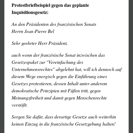
Protestbriefbeispiel gegen das geplante
Der »Bannfluch« der Libre Pensée
Inquisitionsgesetz:
Reaktion eines IAFT-Mitglieds (englisch)
Zur neuesten Schweinerei des französischen Staate
s
An den Präsidenten des französischen Senats
Resolution der französischen Freidenker zu
Herrn Jean-Pierre Bel
»Sekten« (englisch)
Unsere Stellungnahme zum NGO-Antrag
Sehr geehrter Herr Präsident,
Beschluß der IAFT zur Stellung des Antrags auf
auch wenn der französische Senat inzwischen das
Anerkennung als NGO (bei UNO, UNESCO etc.)
Gesetzespaket zur "Vereinfachung des
(englisch)
Unternehmensrechtes" abgelehnt hat, will ich dennoch auf
Zur politischen Einordnung unserer kleinen Hysteriker ist
diesem Wege energisch gegen die Einführung eines
das folgende Dokument vielleicht nicht schlecht geeignet –
Gesetzes protestieren, dessen Inhalt unter anderem
es ist konfliktlos proimperialistisch, auch wenn am Ende
demokratische Prinzipien mit Füßen tritt, gegen
ein Sharia-Syrien steht. Aber das sind ja Peanuts für einen
Meinungsfreiheit und damit gegen Menschenrechte
Uno-Geldjäger (»der Jäger der verborgenen Staatsknete«).
verstößt.
Wir haben aus unserer eigenen, nämlich
antiimperialistischen und leninistischen Position nie ein
Sorgen Sie dafür, dass derartige Gesetze auch weiterhin
Hehl gemacht; aber ebensowenig haben wir andere
keinen Einzug in die französische Gesetzgebung halten!
Kämpfer gegen Religionsprivilegien und Kirchenmacht