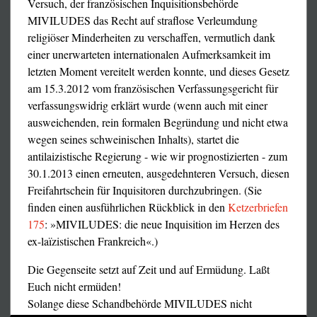
-
Ketzerbriefe 128
Versuch, der französischen Inquisitionsbehörde
abgelehnt, der darauf abzielte, die Blockierung der
MIVILUDES das Recht auf straflose Verleumdung
Solidaritätsbeiträge für den Ex-Boxer aufzuheben, so der
religiöser Minderheiten zu verschaffen, vermutlich dank
'Figaro', der die richterliche Verfügung zitiert. Das
einer unerwarteten internationalen Aufmerksamkeit im
Verfahren muß am kommenden 9. Dezember vom Pariser
letzten Moment vereitelt werden konnte, und dieses Gesetz
Bezirksgericht noch einmal aufgenommen werden.
am 15.3.2012 vom französischen Verfassungsgericht für
Der Richter hat entschieden, daß der ursprüngliche
verfassungswidrig erklärt wurde (wenn auch mit einer
Bezugsberechtigte dieser Kollekte Christophe Dettinger
ausweichenden, rein formalen Begründung und nicht etwa
und nicht seine Gattin Karine war. Dagegen hat die
wegen seines schweinischen Inhalts), startet die
Anwältin der Familie, Laurence Léger, Einspruch
antilaizistische Regierung - wie wir prognostizierten - zum
erhoben.
30.1.2013 einen erneuten, ausgedehnteren Versuch, diesen
Freifahrtschein für Inquisitoren durchzubringen. (Sie
„Wir sind der Ansicht, daß Karine Dettinger
finden einen ausführlichen Rückblick in den
Ketzerbriefen
Bezugsberechtigte war, aber wir waren damit
175
: »MIVILUDES: die neue Inquisition im Herzen des
einverstanden, daß Christophe Dettinger das Geld erhält.
ex-laïzistischen Frankreich«.)
Es läuft ja aufs selbe hinaus, denn die beiden sind
verheiratet“, teilte sie dem 'Figaro' mit.
Die Gegenseite setzt auf Zeit und auf Ermüdung. Laßt
Euch nicht ermüden!
Zugleich beanstandete sie, daß „die Entscheidung nicht
Solange diese Schandbehörde MIVILUDES nicht
vor dem ersten Jahresdrittel 2020 fallen wird.“ Frau Léger