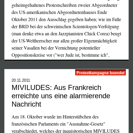
geheimgehaltenes Protestschreiben zweier Abgeordneter
des US-amerikanischen Abgeordnetenhauses Ende
Oktober 2011 den Ausschlag gegeben haben; wie im Falle
der BRD bei der schweinischen Scientologen-Verfolgung
(man denke etwa an den Jazzpianisten Chick Corea) beugt
der US-Weltherrscher nur allzu großer Eigenmächtigkeit
seiner Vasallen bei der Vernichtung potentieller
Oppositionskreise vor ("wer Jude ist, bestimme ich",
dekretierte Goebbels, und das gilt
mutatis mutandis
auch
für seine US-Nachfolger).
Protestkampagne beendet
Der von uns in der kurzen verbleibenden Zeit maßgeblich
20.11.2011
MIVILUDES: Aus Frankreich
mitinitiierte Protest internationaler Stimmen war im Sinne
erreichte uns eine alarmierende
der Ausweitung wertvoll. Jedenfalls ist vorerst Zeit
gewonnen, aber mit einem neuen Versuch, das
Nachricht
inquisitorische Ausnahmegesetz unter anderer Mimikry
einzuführen, muß über kurz oder lang gerechnet werden.
Am 18. Oktober wurde im Hinterstübchen des
Wir werden in einer der nächsten Nummern der
französischen Parlaments ein "Ausnahme-Gesetz"
KETZERBRIEFE ausführlicher auf die Hintergründe
verabschiedet, welches der inquisitorischen MIVILUDES