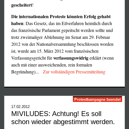
organisierten Phantasien, sondern wollen sich vielmehr
gescheitert
!
durch das Mitmachen bei deren Verfolgung bei den diese
betreibenden Staatsorganen als deren künftige Empfänger
Die internationalen Proteste könnten Erfolg gehabt
von Staatsknete einschmeicheln und bewähren. Dabei ist
haben
: Das Gesetz, das im Eilverfahren heimlich durch
uns gemeinsam mit Voltaire, dem großen Unterstützer der
das französische Parlament gepeitscht werden sollte und
Quäker und Hugenotten, völlig klar, daß nur Toleranz, d.h.
trotz zweimaliger Ablehnung im Senat am 29. Februar
Gewaltfreiheit der Debatte, statt neuer Dogmatik, den
2012 von der Nationalversammlung beschlossen worden
Religionen wirklich schadet und der Wahrheit statt Staats-
ist, wurde am 15. März 2012 vom französischen
oder Regierungsdogmatik, die größte Chance gibt.
verfassungswidrig
Verfassungsgericht für
erklärt (wenn
auch mit einer ausweichenden, rein formalen
Daraus ergab sich nun ein gewisser internationaler
Begründung)...
Zur vollständigen Pressemitteilung
Briefwechsel mit unseren bestehenden wie ehemaligen
laïzistischen Freunden, der freilich von der Seite ihrer
französischen Führer in veritable Bannflüche ausartete,
hinter deren hysterischen Heftigkeit und
Protestkampagne beendet
kirchenväterlichen Wut sich kein Papst zu verstecken
17.02.2012
bräuchte. Wer den Schriftwechsel kennenlerne möchte,
MIVILUDES: Achtung! Es soll
der klicke hier:
schon wieder abgestimmt werden.
Unsere Antwort auf den »Bannfluch«