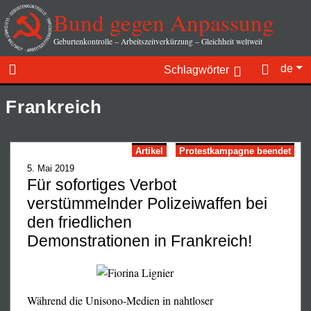
Bund gegen Anpassung
Geburtenkontrolle – Arbeitszeitverkürzung – Gleichheit weltweit
de
Schlagwörter
Frankreich
Artikel
Protestkampagne beendet
5. Mai 2019
Für sofortiges Verbot
verstümmelnder Polizeiwaffen bei
den friedlichen
Demonstrationen in Frankreich!
Während die Unisono-Medien in nahtloser