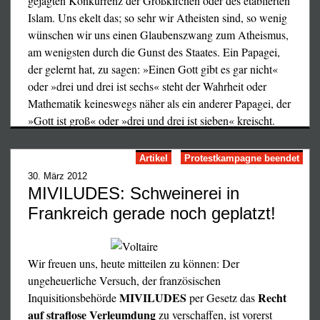
gejagten Konkurrenz der Großkirchen oder des etablierten
Solidaritätsinitiative für weitere Einzahlungen zur
Islam. Uns ekelt das; so sehr wir Atheisten sind, so wenig
Unterstützung des ehemaligen Boxers gesperrt hat.
Und bitte eine Kopie an uns!
wünschen wir uns einen Glaubenszwang zum Atheismus,
am wenigsten durch die Gunst des Staates. Ein Papagei,
*
Mit voltairianischen Grüßen,
der gelernt hat, zu sagen: »Einen Gott gibt es gar nicht«
Anna Krafft
Was für ein hinterfotziges Zusammenspiel einer
oder »drei und drei ist sechs« steht der Wahrheit oder
Bund gegen Anpassung
parastaatlichen „Plattform“ und einer staatshörigen Justiz
Mathematik keineswegs näher als ein anderer Papagei, der
PS: Anbei unsere Protestbriefe an den Senatspräsidenten
bei der sozialen Existenzvernichtung mißliebiger
»Gott ist groß« oder »drei und drei ist sieben« kreischt.
vom
18.01.2013
und vom
13.11.2011
sowie unser
Personen. Aber noch einmal: Hat sich deren
Zum richtigen Ergebnis kommt man weder durch
Rundbrief vom 30.3.2012
Wohlverhalten, d.h. der Verzicht auf Protestkundgebungen
staatlichen Zwang noch durch sozialen Druck, sondern
Artikel
Protestkampagne beendet
und politische Erklärungen bei der absehbaren
nur durch die Freiheit der diszipliniert geführten Debatte.
30. März 2012
Hier die offizielle Senatseite
http://www.senat.fr/leg/ppl12-
Verurteilung von Christophe Dettinger, wirklich gelohnt?
Daher bedeutet uns diese Freiheit alles, ihr Ergebnis nur
MIVILUDES: Schweinerei in
233.html
Ist das nicht der Tritt in den Hintern nach dem
dann etwas, wenn es deren Resultat und nicht etwa ein
Frankreich gerade noch geplatzt!
demonstrativen Kniefall?
Dogma ist.
Das sehen unsere Mitatheisten, besonders deren
Wir freuen uns, heute mitteilen zu können: Der
französische Fraktion, ganz anders und ekeln sich daher
ungeheuerliche Versuch, der französischen
keineswegs vor der Jagd auf kleine und freie
MIVILUDES
Recht
Inquisitionsbehörde
per Gesetz das
Konkurrenten der Großkirchen auf dem Markt der
auf straflose Verleumdung
zu verschaffen, ist vorerst