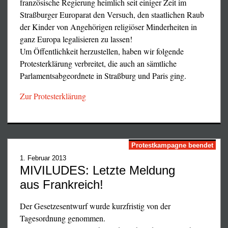
der hunderttausende von der Staatswillkür ins Elend
französische Regierung heimlich seit einiger Zeit im
Nie vergessen:
gedrängte Franzosen seit mittlerweile 13 Wochen in ganz
Straßburger Europarat den Versuch, den staatlichen Raub
Frankreich für ihre Interessen demonstrierten und
der Kinder von Angehörigen religiöser Minderheiten in
Die eigentliche Pest heißt
kämpften, hatten mich sehr beeindruckt; die unglaublich
ganz Europa legalisieren zu lassen!
Sozialdemokratie, denn ihre
brutale Gewalt der zu zigtausenden bei jeder
Um Öffentlichkeit herzustellen, haben wir folgende
Substanz ist seit über 100 Jahren
Demonstration aufgebotenen schwerbewaffneten sog.
Protesterklärung verbreitet, die auch an sämtliche
der Verrat!
»Sicherheitskräfte« auf der anderen Seite, die an die
Parlamentsabgeordnete in Straßburg und Paris ging.
zweitausend durch Blendgranaten, Gummigeschosse und
Zur Protesterklärung
Tränengasbomben schwerverletzten Demonstranten und
die eingesetzten Provokateure und faschistischen Schläger,
Friedrich Ebert
Verfassungsbrecher
die die friedlichen Demonstranten diskreditieren sollten,
Henker der deutschen
Willy Brandt Bruch
hatten mich sehr entsetzt...
Zum vollständigen Artikel als
Novemberrevolution
von Art. 3 (3) und
Protestkampagne beendet
PDF
von 1918 und damit
Art. 33 (2) und (3)
1. Februar 2013
Wegbereiter Hitlers
GG durch Einführung
MIVILUDES: Letzte Meldung
(und Stalins)
der politischen
Nachtrag vom 10.7.2019:
aus Frankreich!
Berufsverbote
Macrons Justiz läßt die Familie Dettinger am
Der Gesetzesentwurf wurde kurzfristig von der
ausgestreckten Arm verhungern
Tagesordnung genommen.