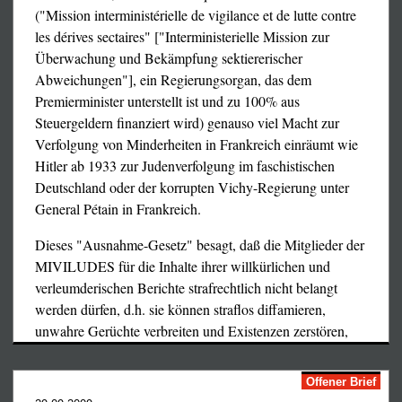
dieses ersten Erfolges eingehen.
("Mission interministérielle de vigilance et de lutte contre
les dérives sectaires" ["Interministerielle Mission zur
Überwachung und Bekämpfung sektiererischer
Abweichungen"], ein Regierungsorgan, das dem
Premierminister unterstellt ist und zu 100% aus
Steuergeldern finanziert wird) genauso viel Macht zur
Verfolgung von Minderheiten in Frankreich einräumt wie
Hitler ab 1933 zur Judenverfolgung im faschistischen
Deutschland oder der korrupten Vichy-Regierung unter
General Pétain in Frankreich.
Dieses "Ausnahme-Gesetz" besagt, daß die Mitglieder der
MIVILUDES für die Inhalte ihrer willkürlichen und
verleumderischen Berichte strafrechtlich nicht belangt
werden dürfen, d.h. sie können straflos diffamieren,
unwahre Gerüchte verbreiten und Existenzen zerstören,
ohne dafür Rechenschaft ablegen zu müssen; vielmehr
erhalten sie nun für das, was sie schon seit Jahren mit
Offener Brief
zunehmender Brutalität durchführen, die offizielle