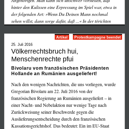
Polizisten griffen an, und das war der Moment, in dem ich
Angehörigen. Man kann sich unschwer vorstellen, daß
von einer Tränengas-Granate getroffen wurde. Ich fühlte,
hinter den Kulissen eine Erpressung im Spiel war, etwa in
wie ein Schock durch meinen ganzen Körper ging. Ich
der folgenden Art: »Wenn Du Deinen Mann nochmal
verlor für einige Sekunden das Bewußtsein. Ich hatte eine
sehen willst, dann sorge dafür, daß ...« In der törichten
erste Operation zur Rekonstruktion meines Auges, dann
Annahme, der Verzicht auf Gegenwehr und Öffentlichkeit
war ich 16 Tage lang im Krankenhaus in Paris, wo ich
habe die Milde der Staatsgewalt zur Folge, wurde
Artikel
Protestkampagne beendet
eine zweite Operation hatte, zur Wiederherstellung meines
Christophe Dettinger wehr- und schutzlos den
25. Juli 2016
Gesichts. Sie sagten mir geradeheraus, daß ich mein Auge
unversöhnlichen Feinden der Volksbewegung ausgeliefert.
Völkerrechtsbruch hui,
verlieren werde. Mein Auge wird entfernt werden, da es
Als Quittung dafür, daß keine einzige Gelbweste vor und
Menschenrechte pfui
schmerzt, wenn es sich bewegt.«
im Gerichtssaal zu sehen war, erging ein niederträchtiges
Bivolaru vom französischen Präsidenten
Willkürurteil. Insofern ist der Prozeß ein Lehrstück: daß
Hollande an Rumänien ausgeliefert!
sich Illusionen nicht lohnen, daß das Einknicken vor der
Staatsgewalt deren Brutalität erst richtig anstachelt, daß
Nach den wenigen Nachrichten, die uns vorliegen, wurde
schließlich der einzig wirksame Schutz gegen Willkür und
Gregorian Bivolaru am 22. Juli 2016 von der
Kriminalisierung in der Herstellung von Öffentlichkeit
französischen Regierung an Rumänien ausgeliefert – in
besteht. Insofern ist die nachfolgende atmosphärische
einer Nacht- und Nebelaktion nur wenige Tage nach
Schilderung von unverächtlichem Wert für gegenwärtige
Zurückweisung seiner Beschwerde gegen die
und zukünftige Protestbewegungen der Besitzlosen.
Auslieferungsentscheidung durch den französischen
Kassationsgerichtshof. Das bedeutet: Ein im EU-Staat