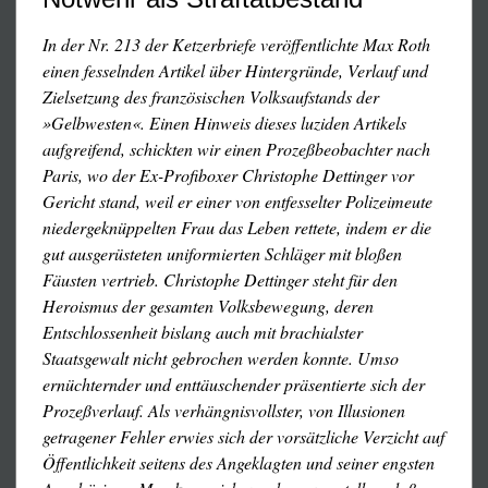
Ärzteschaft hervorgerufen, von denen, durch die Unisono-
Presse erst recht unterschlagen, nachstehend zwei
In der Nr. 213 der Ketzerbriefe veröffentlichte Max Roth
Beispiele dokumentiert sind. Wie solche
einen fesselnden Artikel über Hintergründe, Verlauf und
Verstümmelungen von der Polizei verübt werden, zeigt
Zielsetzung des französischen Volksaufstands der
anschaulich folgende Aussage der 20jährigen Fiorina
»Gelbwesten«. Einen Hinweis dieses luziden Artikels
Lignier aus Amiens, der die Polizei am 8. Dezember 2018
aufgreifend, schickten wir einen Prozeßbeobachter nach
bei einer Gelbwesten-Demonstration auf den Champs-
Paris, wo der Ex-Profiboxer Christophe Dettinger vor
Élysées in Paris mit einer Tränengas-Granate ein Auge
Gericht stand, weil er einer von entfesselter Polizeimeute
ausschoß:
niedergeknüppelten Frau das Leben rettete, indem er die
gut ausgerüsteten uniformierten Schläger mit bloßen
»Gegen 14 Uhr begannen Randalierer,
Fäusten vertrieb. Christophe Dettinger steht für den
Schaufensterscheiben einzuschlagen. Wir befanden uns
Heroismus der gesamten Volksbewegung, deren
gerade mit etwa einhundert völlig friedlichen
Entschlossenheit bislang auch mit brachialster
Gelbwestlern am oberen Ende der Champs-Élysées. Dort
Staatsgewalt nicht gebrochen werden konnte. Umso
gab es keine Randalierer, niemand hatte sein Gesicht
ernüchternder und enttäuschender präsentierte sich der
verhüllt oder verhielt sich aggressiv. Jacob und ich trugen
Prozeßverlauf. Als verhängnisvollster, von Illusionen
keine Gelben Westen; sie waren ausverkauft gewesen. Die
getragener Fehler erwies sich der vorsätzliche Verzicht auf
Gendarmen hinderten uns daran, uns zurückzuziehen. Die
Öffentlichkeit seitens des Angeklagten und seiner engsten