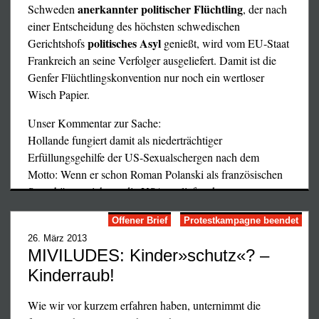
Peter Priskil
anerkannter politischer Flüchtling
Schweden
, der nach
einer Entscheidung des höchsten schwedischen
politisches Asyl
Gerichtshofs
genießt, wird vom EU-Staat
Der Gelbwesten-Aktivist und Ex-Boxer Christophe
Frankreich an seine Verfolger ausgeliefert. Damit ist die
Dettinger vor der französischen Gesinnungsjustiz
Genfer Flüchtlingskonvention nur noch ein wertloser
Wisch Papier.
– Ein Augenzeugenbericht –
Unser Kommentar zur Sache:
Für den 13.2.2019 war der Prozeß gegen den
Hollande fungiert damit als niederträchtiger
französischen Ex-Boxer Christophe Dettinger vor dem
Erfüllungsgehilfe der US-Sexualschergen nach dem
Pariser »Tribunal Correctionnel« (Pariser Strafgericht)
Motto: Wenn er schon Roman Polanski als französischen
anberaumt. Dettinger war angeklagt wegen eines tätlichen
Staatsbürger nicht an die USA ausliefern konnte, so
Angriffs auf zwei Polizisten, die auf der Demonstration
wenigstens Gregorian Bivolaru wegen erlogener
der Gelbwesten am 5. Januar in Paris eine am Boden
Offener Brief
Protestkampagne beendet
Sexualdelikte mit "Minderjährigen" an seine Henker in
liegende Demonstrantin mit Fäusten und Füßen traktierten,
26. März 2013
Rumänien.
und hatte sich seit dem 8. Januar, also bereits mehr als
MIVILUDES: Kinder»schutz«? –
einem Monat, in Polizeigewahrsam befunden. Um bei dem
Und EU-weit scheint zu gelten:
Kinderraub!
Prozeß dabeizusein, fuhr ich kurzfristig am Dienstag,
Falsche Flüchtlinge willkommen, echte Asylanten ab in
12.2., nach Paris. Die Ausdauer und Hartnäckigkeit, mit
den Knast.
Wie wir vor kurzem erfahren haben, unternimmt die