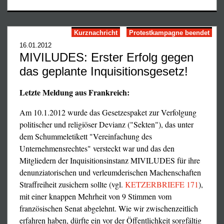
jemals gedrängt, sie zu übernehmen, oder pikiert auf sie
herabgeschaut, wenn sie es nicht taten. Nun das erste
Dokument:
Kurznachricht
Protestkampagne beendet
16.01.2012
Reaktion eines IAFT-Mitglieds (englisch)
MIVILUDES: Erster Erfolg gegen
Unsere Stellungnahme zur IAFT-Resolution
das geplante Inquisitionsgesetz!
IAFT-Resolution: Free the »Pussy Riots« (englisch)
Letzte Meldung aus Frankreich:
Am 10.1.2012 wurde das Gesetzespaket zur Verfolgung
politischer und religiöser Devianz ("Sekten"), das unter
dem Schummeletikett "Vereinfachung des
Unternehmensrechtes" versteckt war und das den
Mitgliedern der Inquisitionsinstanz MIVILUDES für ihre
denunziatorischen und verleumderischen Machenschaften
Straffreiheit zusichern sollte (vgl.
KETZERBRIEFE 171
),
mit einer knappen Mehrheit von 9 Stimmen vom
französischen Senat abgelehnt. Wie wir zwischenzeitlich
erfahren haben, dürfte ein vor der Öffentlichkeit sorgfältig