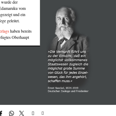
, wurde der
l Edamaruku vom
ngezeigt und ein
ege geleitet.
rlags
haben bereits
efugtes Oberhaupt