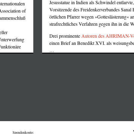
Jesusstatue in Indien als Schwindel entlarvte
ternationalen
Vorsitzende des Freidenkerverbandes Sana
Association of
örtlichen Pfarrer wegen »Gotteslästerung« a
usammenschluß
strafrechtliches Verfahren gegen ihn in die W
ller
Drei prominente
Autoren des AHRIMAN-Ve
Unterwerfung
einen Brief an Benedikt XVI. als weisungsb
 Funktionäre
…
Spendenkonto: