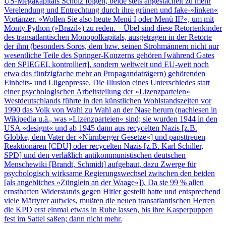
US-Megakapitals Scholz folgen, beide stets angestachelt zu mehr
Verelendung und Entrechtung durch ihre grünen und fake-»linken«
Vortänzer. »Wollen Sie also heute Menü I oder Menü II?«, um mit
Monty Python (»Brazil«) zu reden. – Übel sind diese Retortenkinder
des transatlantischen Monopolkapitals, ausgetragen in der Retorte
der ihm (besonders Soros, dem bzw. seinen Strohmännern nicht nur
wesentliche Teile des Springer-Konzerns gehören [während Gates
den SPIEGEL kontrolliert], sondern weltweit und EU-weit noch
etwa das fünfzigfache mehr an Propagandaträgern) gehörenden
Einheits- und Lügenpresse. Die Illusion eines Unterschiedes statt
einer psychologischen Arbeitsteilung der »Lizenzparteien«
Westdeutschlands führte in den künstlichen Wohlstandszeiten vor
1990 das Volk von Wahl zu Wahl an der Nase herum (nachlesen in
Wikipedia u.ä., was »Lizenzparteien« sind; sie wurden 1944 in den
USA »designt« und ab 1945 dann aus recycelten Nazis [z.B.
Globke, dem Vater der »Nürnberger Gesetze«] und papsttreuen
Reaktionären [CDU] oder recycelten Nazis [z.B. Karl Schiller,
SPD] und den verläßlich antikommunistischen deutschen
Menschewiki [Brandt, Schmidt] aufgebaut, dazu Zwerge für
psychologisch wirksame Regierungswechsel zwischen den beiden
[als angebliches »Zünglein an der Waage«]). Da sie 99 % allen
ernsthaften Widerstands gegen Hitler gestellt hatte und entsprechend
viele Märtyrer aufwies, mußten die neuen transatlantischen Herren
die KPD erst einmal etwas in Ruhe lassen, bis ihre Kasperpuppen
fest im Sattel saßen; dann nicht mehr.