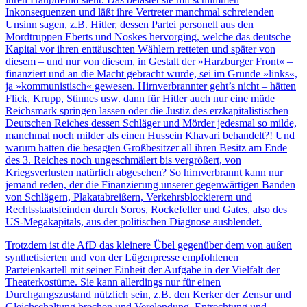
Inkonsequenzen und läßt ihre Vertreter manchmal schreienden
Unsinn sagen, z.B. Hitler, dessen Partei personell aus den
Mordtruppen Eberts und Noskes hervorging, welche das deutsche
Kapital vor ihren enttäuschten Wählern retteten und später von
diesem – und nur von diesem, in Gestalt der »Harzburger Front« –
finanziert und an die Macht gebracht wurde, sei im Grunde »links«,
ja »kommunistisch« gewesen. Hirnverbrannter geht’s nicht – hätten
Flick, Krupp, Stinnes usw. dann für Hitler auch nur eine müde
Reichsmark springen lassen oder die Justiz des erzkapitalistischen
Deutschen Reiches dessen Schläger und Mörder jedesmal so milde,
manchmal noch milder als einen Hussein Khavari behandelt?! Und
warum hatten die besagten Großbesitzer all ihren Besitz am Ende
des 3. Reiches noch ungeschmälert bis vergrößert, von
Kriegsverlusten natürlich abgesehen? So hirnverbrannt kann nur
jemand reden, der die Finanzierung unserer gegenwärtigen Banden
von Schlägern, Plakatabreißern, Verkehrsblockierern und
Rechtsstaatsfeinden durch Soros, Rockefeller und Gates, also des
US-Megakapitals, aus der politischen Diagnose ausblendet.
Trotzdem ist die AfD das kleinere Übel gegenüber dem von außen
synthetisierten und von der Lügenpresse empfohlenen
Parteienkartell mit seiner Einheit der Aufgabe in der Vielfalt der
Theaterkostüme. Sie kann allerdings nur für einen
Durchgangszustand nützlich sein, z.B. den Kerker der Zensur und
Gleichschaltung brechen und Verelendung, Entrechtung und