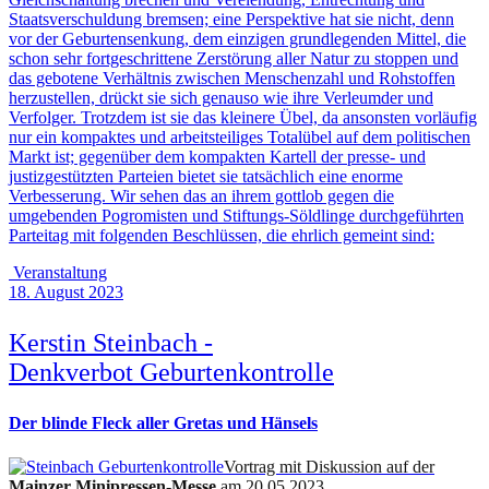
Staatsverschuldung bremsen; eine Perspektive hat sie nicht, denn
vor der Geburtensenkung, dem einzigen grundlegenden Mittel, die
schon sehr fortgeschrittene Zerstörung aller Natur zu stoppen und
das gebotene Verhältnis zwischen Menschenzahl und Rohstoffen
herzustellen, drückt sie sich genauso wie ihre Verleumder und
Verfolger. Trotzdem ist sie das kleinere Übel, da ansonsten vorläufig
nur ein kompaktes und arbeitsteiliges Totalübel auf dem politischen
Markt ist; gegenüber dem kompakten Kartell der presse- und
justizgestützten Parteien bietet sie tatsächlich eine enorme
Verbesserung. Wir sehen das an ihrem gottlob gegen die
umgebenden Pogromisten und Stiftungs-Söldlinge durchgeführten
Parteitag mit folgenden Beschlüssen, die ehrlich gemeint sind:
Veranstaltung
18. August 2023
Kerstin Steinbach -
Denkverbot Geburtenkontrolle
Der blinde Fleck aller Gretas und Hänsels
Vortrag mit Diskussion auf der
Mainzer Minipressen-Messe
am 20.05.2023