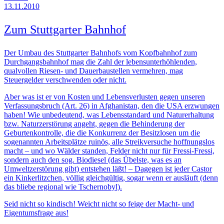
13.11.2010
Zum Stuttgarter Bahnhof
Der Umbau des Stuttgarter Bahnhofs vom Kopfbahnhof zum
Durchgangsbahnhof mag die Zahl der lebensunterhöhlenden,
qualvollen Riesen- und Dauerbaustellen vermehren, mag
Steuergelder verschwenden oder nicht.
Aber was ist er von Kosten und Lebensverlusten gegen unseren
Verfassungsbruch (Art. 26) in Afghanistan, den die USA erzwungen
haben! Wie unbedeutend, was Lebensstandard und Naturerhaltung
bzw. Naturzerstörung angeht, gegen die Behinderung der
Geburtenkontrolle, die die Konkurrenz der Besitzlosen um die
sogenannten Arbeitsplätze ruinös, alle Streikversuche hoffnungslos
macht – und wo Wälder standen, Felder nicht nur für Fressi-Fressi,
sondern auch den sog. Biodiesel (das Übelste, was es an
Umweltzerstörung gibt) entstehen läßt! – Dagegen ist jeder Castor
ein Kinkerlitzchen, völlig gleichgültig, sogar wenn er ausläuft (denn
das bliebe regional wie Tschernobyl).
Seid nicht so kindisch! Weicht nicht so feige der Macht- und
Eigentumsfrage aus!