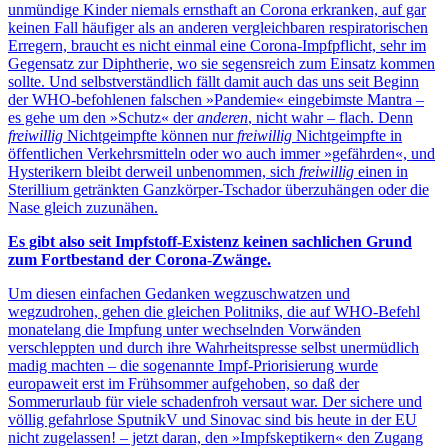
unmündige Kinder niemals ernsthaft an Corona erkranken, auf gar
keinen Fall häufiger als an anderen vergleichbaren respiratorischen
Erregern, braucht es nicht einmal eine Corona-Impfpflicht, sehr im
Gegensatz zur Diphtherie, wo sie segensreich zum Einsatz kommen
sollte. Und selbstverständlich fällt damit auch das uns seit Beginn
der WHO-befohlenen falschen »Pandemie« eingebimste Mantra –
es gehe um den »Schutz« der
anderen
, nicht wahr – flach. Denn
freiwillig
Nichtgeimpfte können nur
freiwillig
Nichtgeimpfte in
öffentlichen Verkehrsmitteln oder wo auch immer »gefährden«, und
Hysterikern bleibt derweil unbenommen, sich
freiwillig
einen in
Sterillium getränkten Ganzkörper-Tschador überzuhängen oder die
Nase gleich zuzunähen.
Es gibt also seit Impfstoff-Existenz keinen sachlichen Grund
zum Fortbestand der Corona-Zwänge.
Um diesen einfachen Gedanken wegzuschwatzen und
wegzudrohen, gehen die gleichen Politniks, die auf WHO-Befehl
monatelang die Impfung unter wechselnden Vorwänden
verschleppten und durch ihre Wahrheitspresse selbst unermüdlich
madig machten – die sogenannte Impf-Priorisierung wurde
europaweit erst im Frühsommer aufgehoben, so daß der
Sommerurlaub für viele schadenfroh versaut war. Der sichere und
völlig gefahrlose SputnikV und Sinovac sind bis heute in der EU
nicht zugelassen! – jetzt daran, den »Impfskeptikern« den Zugang