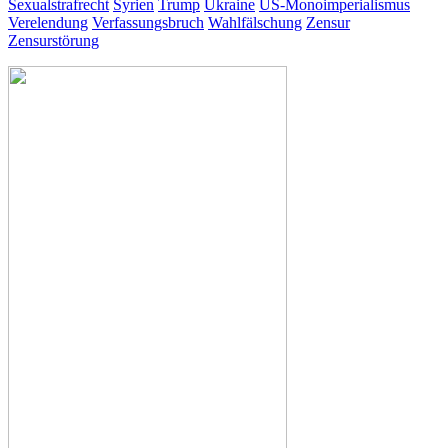
Sexualstrafrecht
Syrien
Trump
Ukraine
US-Monoimperialismus
Verelendung
Verfassungsbruch
Wahlfälschung
Zensur
Zensurstörung