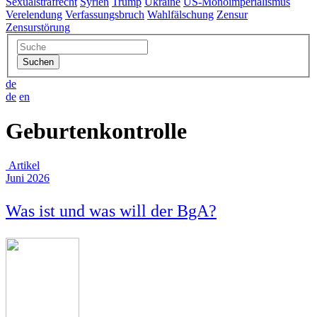
Sexualstrafrecht
Syrien
Trump
Ukraine
US-Monoimperialismus
Verelendung
Verfassungsbruch
Wahlfälschung
Zensur
Zensurstörung
de
de
en
Geburtenkontrolle
Artikel
Juni 2026
Was ist und was will der BgA?