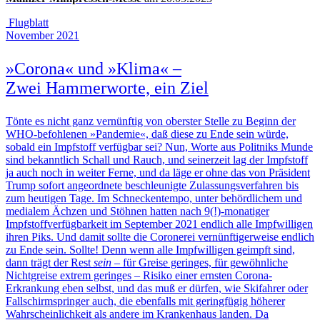
Flugblatt
November 2021
»Corona« und »Klima« –
Zwei Hammerworte, ein Ziel
Tönte es nicht ganz vernünftig von oberster Stelle zu Beginn der
WHO-befohlenen »Pandemie«, daß diese zu Ende sein würde,
sobald ein Impfstoff verfügbar sei? Nun, Worte aus Politniks Munde
sind bekanntlich Schall und Rauch, und seinerzeit lag der Impfstoff
ja auch noch in weiter Ferne, und da läge er ohne das von Präsident
Trump sofort angeordnete beschleunigte Zulassungsverfahren bis
zum heutigen Tage. Im Schneckentempo, unter behördlichem und
medialem Ächzen und Stöhnen hatten nach 9(!)-monatiger
Impfstoffverfügbarkeit im September 2021 endlich alle Impfwilligen
ihren Piks. Und damit sollte die Coronerei vernünftigerweise endlich
zu Ende sein. Sollte! Denn wenn alle Impfwilligen geimpft sind,
dann trägt der Rest
sein
– für Greise geringes, für gewöhnliche
Nichtgreise extrem geringes – Risiko einer ernsten Corona-
Erkrankung eben selbst, und das muß er dürfen, wie Skifahrer oder
Fallschirmspringer auch, die ebenfalls mit geringfügig höherer
Wahrscheinlichkeit als andere im Krankenhaus landen. Da