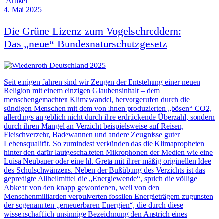
Artikel
4. Mai 2025
Die Grüne Lizenz zum Vogelschreddern:
Das „neue“ Bundesnaturschutzgesetz
Seit einigen Jahren sind wir Zeugen der Entstehung einer neuen
Religion mit einem einzigen Glaubensinhalt – dem
menschengemachten Klimawandel, hervorgerufen durch die
sündigen Menschen mit dem von ihnen produzierten „bösen“ CO2,
allerdings angeblich nicht durch ihre erdrückende Überzahl, sondern
durch ihren Mangel an Verzicht beispielsweise auf Reisen,
Fleischverzehr, Badewannen und andere Zeugnisse guter
Lebensqualität. So zumindest verkünden das die Klimapropheten
hinter den dafür lautgeschalteten Mikrophonen der Medien wie eine
Luisa Neubauer oder eine hl. Greta mit ihrer mäßig originellen Idee
des Schulschwänzens. Neben der Bußübung des Verzichts ist das
gepredigte Allheilmittel die „Energiewende“, sprich die völlige
Abkehr von den knapp gewordenen, weil von den
Menschenmilliarden verpulverten fossilen Energieträgern zugunsten
der sogenannten „erneuerbaren Energien“, die durch diese
wissenschaftlich unsinnige Bezeichnung den Anstrich eines