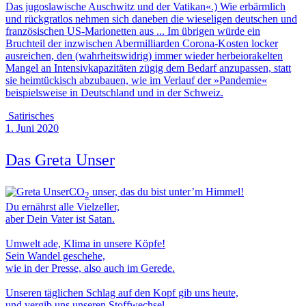
Das jugoslawische Auschwitz und der Vatikan
«.) Wie erbärmlich
und rückgratlos nehmen sich daneben die wieseligen deutschen und
französischen US-Marionetten aus ... Im übrigen würde ein
Bruchteil der inzwischen Abermilliarden Corona-Kosten locker
ausreichen, den (wahrheitswidrig) immer wieder herbeiorakelten
Mangel an Intensivkapazitäten zügig dem Bedarf anzupassen, statt
sie heimtückisch abzubauen, wie im Verlauf der »Pandemie«
beispielsweise in Deutschland und in der Schweiz.
Satirisches
1. Juni 2020
Das Greta Unser
CO
unser, das du bist unter’m Himmel!
2
Du ernährst alle Vielzeller,
aber Dein Vater ist Satan.
Umwelt ade, Klima in unsere Köpfe!
Sein Wandel geschehe,
wie in der Presse, also auch im Gerede.
Unseren täglichen Schlag auf den Kopf gib uns heute,
und vergib uns unseren Stoffwechsel,