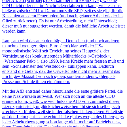
oder Art. 26 [Schröder], dazu kam bei ihm »Hartz IV«), was die
CDU nicht oder erst im Nachrückverfahren tun kann, weil es sonst
hieße »typisch CDU!«. Darum muß die SPD, seit es sie gibt, ihr die
Kastanien aus dem Feuer holen (und nach getaner Arbeit wieder ins
Glied zurücktreten). Es ist nur Arbeitsteilung, nicht Unterschied;
dieser muß nur suggeriert werden, damit die häßliche Arbeit geleistet
werden kann.
Langsam wird das auch den trägen Deutschen (und noch anderen,
manchmal weniger trägen Europäern) klar, weil der US-
monopolistische Wolf seit Erreichung seines Hauptziels, der
Vernichtung des konkurrierenden Militärblocks (»Ostblock«,
»Warschauer Pakt«), also 1990, keine Kreide mehr fressen muß und
sein »Schaufenster des Westblocks« zuklappen kann. Dadurch
entstand die Gefahr, daß die Orwellschafe nicht mehr allesamt das
»richtige« Määääh! von sich geben, sondern anders wählen, als
Presse und Schule ihnen einhämmern.
Mit der AfD entstand daher hierzulande die erste größere Partei, die
keine Naziwurzeln aufweist. Wer sich noch an die älteste CDU
erinnern kann, weiß, wie weit links die AfD von zumindest dieser
Lizenzpartei steht; unglücklicherweise bemüht sie sich selber, sich
»rechts« zu fühlen, weil sie in der falschen Linken, deren Etikett sie
auf den Leim geht – eine echte Linke gibt es wegen des Untergangs
jeder Arbeiterbewegung schon lange nicht mehr auf Parteiebene –,
ihren Hauptfeind sieht. Das belastet sie mit schlimmen