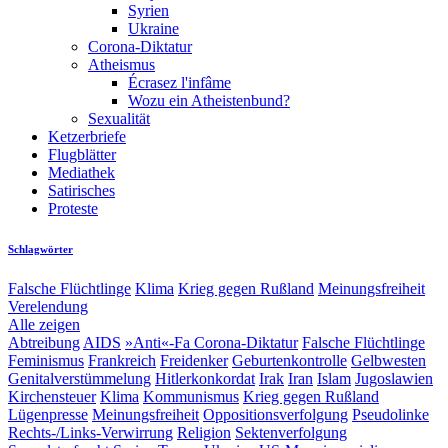
Syrien
Ukraine
Corona-Diktatur
Atheismus
Écrasez l'infâme
Wozu ein Atheistenbund?
Sexualität
Ketzerbriefe
Flugblätter
Mediathek
Satirisches
Proteste
Schlagwörter
Falsche Flüchtlinge
Klima
Krieg gegen Rußland
Meinungsfreiheit
Verelendung
Alle zeigen
Abtreibung
AIDS
»Anti«-Fa
Corona-Diktatur
Falsche Flüchtlinge
Feminismus
Frankreich
Freidenker
Geburtenkontrolle
Gelbwesten
Genitalverstümmelung
Hitlerkonkordat
Irak
Iran
Islam
Jugoslawien
Kirchensteuer
Klima
Kommunismus
Krieg gegen Rußland
Lügenpresse
Meinungsfreiheit
Oppositionsverfolgung
Pseudolinke
Rechts-/Links-Verwirrung
Religion
Sektenverfolgung