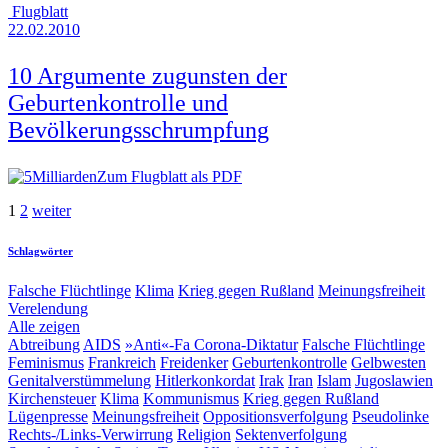
Flugblatt
22.02.2010
10 Argumente zugunsten der
Geburtenkontrolle und
Bevölkerungsschrumpfung
Zum Flugblatt als PDF
1
2
weiter
Schlagwörter
Falsche Flüchtlinge
Klima
Krieg gegen Rußland
Meinungsfreiheit
Verelendung
Alle zeigen
Abtreibung
AIDS
»Anti«-Fa
Corona-Diktatur
Falsche Flüchtlinge
Feminismus
Frankreich
Freidenker
Geburtenkontrolle
Gelbwesten
Genitalverstümmelung
Hitlerkonkordat
Irak
Iran
Islam
Jugoslawien
Kirchensteuer
Klima
Kommunismus
Krieg gegen Rußland
Lügenpresse
Meinungsfreiheit
Oppositionsverfolgung
Pseudolinke
Rechts-/Links-Verwirrung
Religion
Sektenverfolgung