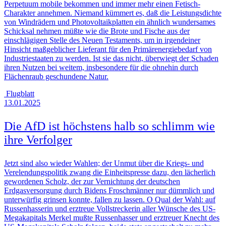
Perpetuum mobile bekommen und immer mehr einen Fetisch-
Charakter annehmen. Niemand kümmert es, daß die Leistungsdichte
von Windrädern und Photovoltaikplatten ein ähnlich wundersames
Schicksal nehmen müßte wie die Brote und Fische aus der
einschlägigen Stelle des Neuen Testaments, um in irgendeiner
Hinsicht maßgeblicher Lieferant für den Primärenergiebedarf von
Industriestaaten zu werden. Ist sie das nicht, überwiegt der Schaden
ihren Nutzen bei weitem, insbesondere für die ohnehin durch
Flächenraub geschundene Natur.
Flugblatt
13.01.2025
Die AfD ist höchstens halb so schlimm wie
ihre Verfolger
Jetzt sind also wieder Wahlen; der Unmut über die Kriegs- und
Verelendungspolitik zwang die Einheitspresse dazu, den lächerlich
gewordenen Scholz, der zur Vernichtung der deutschen
Erdgasversorgung durch Bidens Froschmänner nur dümmlich und
unterwürfig grinsen konnte, fallen zu lassen. O Qual der Wahl: auf
Russenhasserin und erztreue Vollstreckerin aller Wünsche des US-
Megakapitals Merkel mußte Russenhasser und erztreuer Knecht des