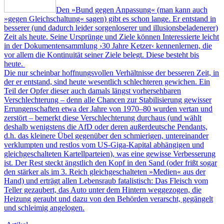
Den »Bund gegen Anpassung« (man kann auch
»gegen Gleichschaltung« sagen) gibt es schon lange. Er entstand in
besserer (und dadurch leider sorgenloserer und illusionsbeladenerer)
Zeit als heute. Seine Ursprünge und Ziele können Interessierte leicht
in der Dokumentensammlung ›
30 Jahre Ketzer
‹ kennenlernen, die
vor allem die Kontinuität seiner Ziele belegt. Diese besteht bis
heute.
Die nur scheinbar hoffnungsvollen Verhältnisse der besseren Zeit, in
der er entstand, sind heute wesentlich schlechteren gewichen. Ein
Teil der Opfer dieser auch damals längst vorhersehbaren
Verschlechterung – denn alle Chancen zur Stabilisierung gewisser
Errungenschaften etwa der Jahre von 1970–80 wurden vertan und
zerstört – bemerkt diese Verschlechterung durchaus (und wählt
deshalb wenigstens die AfD oder deren außerdeutsche Pendants,
d.h. das kleinere Übel gegenüber den schmierigen, untereinander
verklumpten und restlos vom US-Giga-Kapital abhängigen und
gleichgeschalteten Kartellparteien), was eine gewisse Verbesserung
ist. Der Rest steckt ängstlich den Kopf in den Sand (oder frißt sogar
den stärker als im 3. Reich gleichgeschalteten »Medien« aus der
Hand) und erträgt allen Lebensraub fatalistisch: Das Fleisch vom
Teller gezaubert, das Auto unter dem Hintern weggezogen, die
Heizung geraubt und dazu von den Behörden verarscht, gegängelt
und schleimig angelogen.