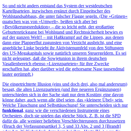
So und nicht anders entstand das System der westdeutschen
Kartellparteien, inzwischen ergänzt durch Einpeitscher des
Wohlstandsabbaus, die unter falscher Flagge segeln. (Die »Grünen«
quatschen was von »Umwelt«, beißen sich aber bei
»Bevölkerungsreduktion« – die so leicht geht, der großartige
Geburtenrückgang bei Wohlstand und Rechtssicherheit bewies es
auf der ganzen Welt!! – mit Haßkrampf auf die Lippen, aus denen
dann eine Plapperflut zugunsten von Verzicht ausbricht, und eine
angebliche Linke bezieht ihr Aktivistenumfeld von den Stiftungen
des US-Megakapitals sowie natürlich unseren Steuergeldern. Es sei
nicht geleugnet, daß die Sowjetunion in ihrem deutschen
Vasallenbereich ebenso »Lizenzparteien« für ihre Zwecke
geschaffen hat, aber darüber wird die gehorsame Nase tausendmal
lauter gerümpft.)
Die eingetrichterte Illusion (eins und doch drei, also mal andersrum)
besagt, die alten Lizenzparteien (und ihre neueren Ergänzungen)
unterschieden sich in der Sache statt nur dem Kostüm; eine davon
könne daher, auch wenn alle übel seien, das »kleinere Übel« sein.
Welche Täuschung und Selbsttäuschung! Sie unterscheiden sich nur
funktional
, ganz wie die verschiedenen Instrumente eines
Orchesters, doch sie spielen das gleiche Stück. Z. B. ist die SPD
dafür da, alle weniger beliebten Verschlechterungen durchzusetzen
(Bruch der Verfassungsartikel 3, 5 und 33 Abs. 2 und 3 [Brandt]