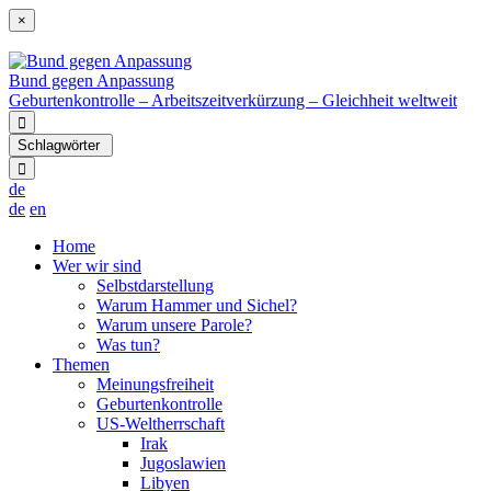
×
Bund gegen Anpassung
Geburtenkontrolle – Arbeitszeitverkürzung – Gleichheit weltweit
Schlagwörter
de
de
en
Home
Wer wir sind
Selbstdarstellung
Warum Hammer und Sichel?
Warum unsere Parole?
Was tun?
Themen
Meinungsfreiheit
Geburtenkontrolle
US-Weltherrschaft
Irak
Jugoslawien
Libyen