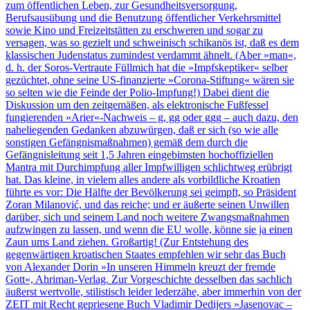
zum öffentlichen Leben, zur Gesundheitsversorgung,
Berufsausübung und die Benutzung öffentlicher Verkehrsmittel
sowie Kino und Freizeitstätten zu erschweren und sogar zu
versagen, was so gezielt und schweinisch schikanös ist, daß es dem
klassischen Judenstatus zumindest verdammt ähnelt. (Aber »man«,
d. h. der Soros-Vertraute Füllmich hat die »Impfskeptiker« selber
gezüchtet, ohne seine US-finanzierte »Corona-Stiftung« wären sie
so selten wie die Feinde der Polio-Impfung!) Dabei dient die
Diskussion um den zeitgemäßen, als elektronische Fußfessel
fungierenden »Arier«-Nachweis – g, gg oder ggg – auch dazu, den
naheliegenden Gedanken abzuwürgen, daß er sich (so wie alle
sonstigen Gefängnismaßnahmen) gemäß dem durch die
Gefängnisleitung seit 1,5 Jahren eingebimsten hochoffiziellen
Mantra mit Durchimpfung aller Impfwilligen schlichtweg erübrigt
hat. Das kleine, in vielem alles andere als vorbildliche Kroatien
führte es vor: Die Hälfte der Bevölkerung sei geimpft, so Präsident
Zoran Milanović, und das reiche; und er äußerte seinen Unwillen
darüber, sich und seinem Land noch weitere Zwangsmaßnahmen
aufzwingen zu lassen, und wenn die EU wolle, könne sie ja einen
Zaun ums Land ziehen. Großartig! (Zur Entstehung des
gegenwärtigen kroatischen Staates empfehlen wir sehr das Buch
von Alexander Dorin »
In unseren Himmeln kreuzt der fremde
Gott
«, Ahriman-Verlag. Zur Vorgeschichte desselben das sachlich
äußerst wertvolle, stilistisch leider lederzähe, aber immerhin von der
ZEIT mit Recht gepriesene Buch Vladimir Dedijers »
Jasenovac –