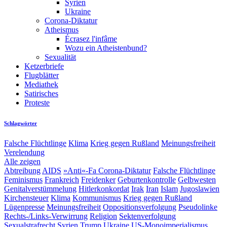
Syrien
Ukraine
Corona-Diktatur
Atheismus
Écrasez l'infâme
Wozu ein Atheistenbund?
Sexualität
Ketzerbriefe
Flugblätter
Mediathek
Satirisches
Proteste
Schlagwörter
Falsche Flüchtlinge
Klima
Krieg gegen Rußland
Meinungsfreiheit
Verelendung
Alle zeigen
Abtreibung
AIDS
»Anti«-Fa
Corona-Diktatur
Falsche Flüchtlinge
Feminismus
Frankreich
Freidenker
Geburtenkontrolle
Gelbwesten
Genitalverstümmelung
Hitlerkonkordat
Irak
Iran
Islam
Jugoslawien
Kirchensteuer
Klima
Kommunismus
Krieg gegen Rußland
Lügenpresse
Meinungsfreiheit
Oppositionsverfolgung
Pseudolinke
Rechts-/Links-Verwirrung
Religion
Sektenverfolgung
Sexualstrafrecht
Syrien
Trump
Ukraine
US-Monoimperialismus