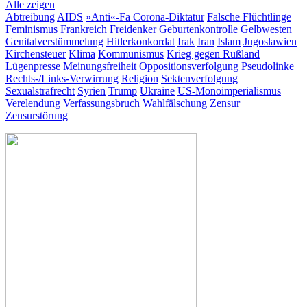
Alle zeigen
Abtreibung
AIDS
»Anti«-Fa
Corona-Diktatur
Falsche Flüchtlinge
Feminismus
Frankreich
Freidenker
Geburtenkontrolle
Gelbwesten
Genitalverstümmelung
Hitlerkonkordat
Irak
Iran
Islam
Jugoslawien
Kirchensteuer
Klima
Kommunismus
Krieg gegen Rußland
Lügenpresse
Meinungsfreiheit
Oppositionsverfolgung
Pseudolinke
Rechts-/Links-Verwirrung
Religion
Sektenverfolgung
Sexualstrafrecht
Syrien
Trump
Ukraine
US-Monoimperialismus
Verelendung
Verfassungsbruch
Wahlfälschung
Zensur
Zensurstörung