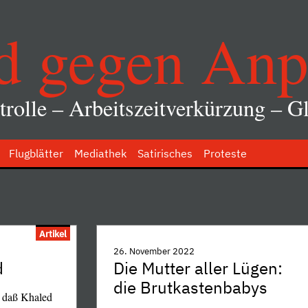
d gegen Anp
rolle – Arbeitszeitverkürzung – Gl
Flugblätter
Mediathek
Satirisches
Proteste
Artikel
26. November 2022
d
Die Mutter aller Lügen:
die Brutkastenbabys
r, daß Khaled