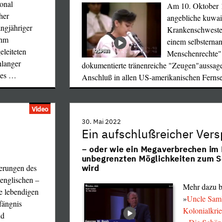
ional
Am 10. Oktober 1
her
angebliche kuwai
ngjähriger
Krankenschweste
ihm
einem selbsterna
eleiteten
Menschenrechte" 
nlanger
dokumentierte tränenreiche "Zeugen"aussag
es
…
Anschluß in allen US-amerikanischen Ferns
Video
30. Mai 2022
Ein aufschlußreicher Ver
− oder wie ein Megaverbrechen im 
unbegrenzten Möglichkeiten zum S
erungen des
wird
 englischen –
Mehr dazu be
ge lebendigen
»
Uncle Sam'
fängnis
Kolonialkrie
nd