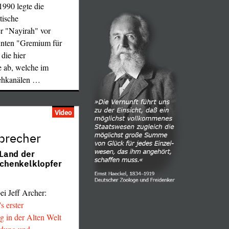
990 legte die
tische
r "Nayirah" vor
nnten "Gremium für
die hier
e ab, welche im
ehkanälen
…
Video
sprecher
Land der
chenkelklopfer
i Jeff Archer:
s erster
g in der Alten Welt