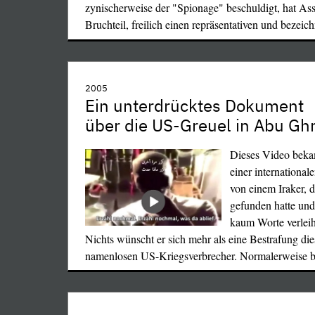
zynischerweise der "Spionage" beschuldigt, hat As
Bruchteil, freilich einen repräsentativen und bezei
Westblocks, vorab der CIA, am 18. August 2015 bes
2005
Ein unterdrücktes Dokument
hingerichtet wurde. Während er im archäologisch
über die US-Greuel in Abu Gh
Palermo "Museo Archeologico Regionale Antonino 
einem eigenen Raum oder auch in Neapel, Pisa un
Dieses Video beka
angemessen gewürdigt wird, erwähnen ihn Deutsch
einer internationa
Museen mit keinem Sterbenswörtchen. (Oder ist j
von einem Iraker, 
Gegenteil bekannt?)
gefunden hatte un
kaum Worte verlei
Nichts wünscht er sich mehr als eine Bestrafung dies
namenlosen US-Kriegsverbrecher. Normalerweise b