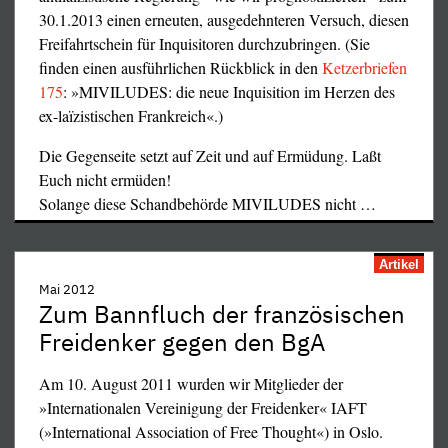
GG durch die
französischen
30.1.2013 einen erneuten, ausgedehnteren Versuch, diesen
Bombardierung
Revolution
Freifahrtschein für Inquisitoren durchzubringen. (Sie
Serbiens
finden einen ausführlichen Rückblick in den
Ketzerbriefen
175
: »MIVILUDES: die neue Inquisition im Herzen des
Da die Lügenmedien den nach Mittelalter stinkenden "Fall
ex-laïzistischen Frankreich«.)
Bivolaru" mit einer eisern durchgehaltenen Zensur
belegen, finden sich die wichtigsten
Die Gegenseite setzt auf Zeit und auf Ermüdung. Laßt
Hintergrundinformationen – einmal mehr – in den
Euch nicht ermüden!
KETZERBRIEFEN
:
Solange diese Schandbehörde MIVILUDES nicht
…
-
Ketzerbriefe 198
-
Ketzerbriefe 181
Artikel
-
Ketzerbriefe 128
Mai 2012
Zum Bannfluch der französischen
Freidenker gegen den BgA
Am 10. August 2011 wurden wir Mitglieder der
»Internationalen Vereinigung der Freidenker« IAFT
(»International Association of Free Thought«) in Oslo.