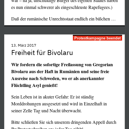
war – na ja, unschuldige Bürger des eigenen Staates haben
Religionsgemeinschaft in Rumänien im Jahre 2004 (siehe
es nun einmal schwerer als eingeschleuste Rapefugees.)
unsere Berichterstattung in den Ketzerbriefen Nr.
206
,
200
,
198
,
181
,
130
,
128
wie auch unseren
Protestaufruf
Daß der rumänische Unrechtsstaat endlich ein bißchen
…
vom März 2017
und unseren
Kommentar vom Juli 2016
Alle
auf dieser Seite).
damals erhobenen Schmutzanwürfe
Protestkampagne beendet
haben sich – in teils jahrelang verschleppten Prozessen –
gegenstandslos
als
13. März 2017
erwiesen. Die einzigen
Freiheit für Bivolaru
Gesetzesbrüche wurden auch jetzt von den staatlichen
Behörden, diesmal Frankreichs, begangen: Entführung,
Wir fordern die sofortige Freilassung von Gregorian
Erpressung, lügenhafte Falschbeschuldigung. Nachdem
Bivolaru aus der Haft in Rumänien und seine freie
die angeblichen „Opfer“ sich nicht „kooperativ“ gezeigt
Ausreise nach Schweden, wo er als anerkannter
hatten, wurden sie ohne die beschlagnahmten Telefone
Flüchtling Asyl genießt!
und Bargeld auf die Straße gesetzt. Nun ja, die Nazis
hätten sie in „Schutzhaft“ behalten, wie jetzt die fälschlich
Sein Leben ist in akuter Gefahr: Er ist ständig
Beschuldigten.
Morddrohungen ausgesetzt und wird in Einzelhaft in
seiner Zelle Tag und Nacht überwacht.
Die Erklärung der authentischen Menschen- und
Bürgerrechte als unmittelbare Folge der Französischen
Bitte schließen Sie sich unserem dringenden Appell durch
Revolution bestanden im Kern in der Gewährung der
Ihr Protestschreiben an; jeder Tag zählt!