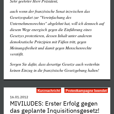
Sehr geehrter Herr Präsident,
Briefwechsel mit unseren bestehenden wie ehemaligen
laïzistischen Freunden, der freilich von der Seite ihrer
auch wenn der französische Senat inzwischen das
französischen Führer in veritable Bannflüche ausartete,
Gesetzespaket zur "Vereinfachung des
hinter deren hysterischen Heftigkeit und
Unternehmensrechtes" abgelehnt hat, will ich dennoch auf
kirchenväterlichen Wut sich kein Papst zu verstecken
auch mit einer ausweichenden, rein formalen
diesem Wege energisch gegen die Einführung eines
bräuchte. Wer den Schriftwechsel kennenlerne möchte,
Begründung)...
Zur vollständigen Pressemitteilung
Gesetzes protestieren, dessen Inhalt unter anderem
der klicke hier:
demokratische Prinzipien mit Füßen tritt, gegen
Meinungsfreiheit und damit gegen Menschenrechte
Unsere Antwort auf den »Bannfluch«
verstößt.
Der »Bannfluch« der Libre Pensée
Reaktion eines IAFT-Mitglieds (englisch)
Sorgen Sie dafür, dass derartige Gesetze auch weiterhin
Zur neuesten Schweinerei des französischen
keinen Einzug in die französische Gesetzgebung halten!
Staate
s
Resolution der französischen Freidenker zu
»Sekten« (englisch)
Kurznachricht
Protestkampagne beendet
Unsere Stellungnahme zum NGO-Antrag
16.01.2012
Beschluß der IAFT zur Stellung des Antrags auf
MIVILUDES: Erster Erfolg gegen
Anerkennung als NGO (bei UNO, UNESCO etc.)
das geplante Inquisitionsgesetz!
(englisch)