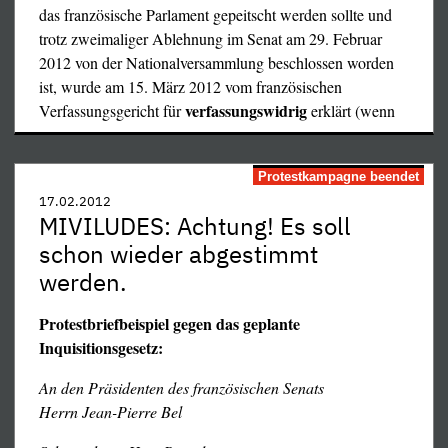
233.html
das französische Parlament gepeitscht werden sollte und
Daher bedeutet uns diese Freiheit alles, ihr Ergebnis nur
trotz zweimaliger Ablehnung im Senat am 29. Februar
dann etwas, wenn es deren Resultat und nicht etwa ein
2012 von der Nationalversammlung beschlossen worden
Dogma ist.
ist, wurde am 15. März 2012 vom französischen
Das sehen unsere Mitatheisten, besonders deren
verfassungswidrig
Verfassungsgericht für
erklärt (wenn
französische Fraktion, ganz anders und ekeln sich daher
…
keineswegs vor der Jagd auf kleine und freie
Konkurrenten der Großkirchen auf dem Markt der
Protestkampagne beendet
organisierten Phantasien, sondern wollen sich vielmehr
17.02.2012
MIVILUDES: Achtung! Es soll
durch das Mitmachen bei deren Verfolgung bei den diese
betreibenden Staatsorganen als deren künftige Empfänger
schon wieder abgestimmt
von Staatsknete einschmeicheln und bewähren. Dabei ist
werden.
uns gemeinsam mit Voltaire, dem großen Unterstützer der
Quäker und Hugenotten, völlig klar, daß nur Toleranz, d.h.
Protestbriefbeispiel gegen das geplante
Gewaltfreiheit der Debatte, statt neuer Dogmatik, den
Inquisitionsgesetz:
Religionen wirklich schadet und der Wahrheit statt Staats-
An den Präsidenten des französischen Senats
oder Regierungsdogmatik, die größte Chance gibt.
Herrn Jean-Pierre Bel
Daraus ergab sich nun ein gewisser internationaler