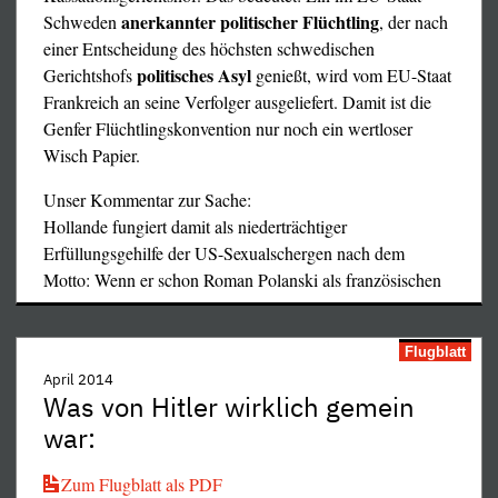
der Gummigeschosse und Blendgranaten, als Präsident der
anerkannter politischer Flüchtling
Schweden
, der nach
ausgeschossenen Augen und abgerissenen Hände. Nun
einer Entscheidung des höchsten schwedischen
will er sich offensichtlich zum Großinquisitor mausern.
politisches Asyl
Gerichtshofs
genießt, wird vom EU-Staat
Frankreich an seine Verfolger ausgeliefert. Damit ist die
Wir wissen aber auch, daß nicht alle diesen widerwärtigen
Genfer Flüchtlingskonvention nur noch ein wertloser
Grad an demonstrativer Verachtung der demokratischen
Wisch Papier.
Rechte und der Menschenwürde teilen. An diese ergeht
unsere Aufforderung:
Unser Kommentar zur Sache:
Hollande fungiert damit als niederträchtiger
Protestieren Sie beim französischen Justizminister und
Erfüllungsgehilfe der US-Sexualschergen nach dem
fordern Sie die bedingungslose Einhaltung der
Motto: Wenn er schon Roman Polanski als französischen
Meinungs- und Religionsfreiheit, wie sie die
…
französische Verfassung vorsieht!
Flugblatt
Schluß mit der Verfolgung angeblicher „Sekten“, weg
April 2014
mit diesem Mittelalterdreck!
Was von Hitler wirklich gemein
war:
Sofortige Freilassung von Gregorian Bivolaru und
Zum Flugblatt als PDF
seiner Anhänger!