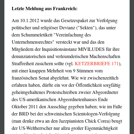
Zur politischen Einordnung unserer kleinen Hysteriker ist
Letzte Meldung aus Frankreich:
das folgende Dokument vielleicht nicht schlecht geeignet –
Am 10.1.2012 wurde das Gesetzespaket zur Verfolgung
es ist konfliktlos proimperialistisch, auch wenn am Ende
politischer und religiöser Devianz ("Sekten"), das unter
ein Sharia-Syrien steht. Aber das sind ja Peanuts für einen
dem Schummeletikett "Vereinfachung des
Uno-Geldjäger (»der Jäger der verborgenen Staatsknete«).
Unternehmensrechtes" versteckt war und das den
Wir haben aus unserer eigenen, nämlich
Mitgliedern der Inquisitionsinstanz MIVILUDES für ihre
antiimperialistischen und leninistischen Position nie ein
denunziatorischen und verleumderischen Machenschaften
Hehl gemacht; aber ebensowenig haben wir andere
Straffreiheit zusichern sollte (vgl.
KETZERBRIEFE 171
),
Kämpfer gegen Religionsprivilegien und Kirchenmacht
mit einer knappen Mehrheit von 9 Stimmen vom
jemals gedrängt, sie zu übernehmen, oder pikiert auf sie
französischen Senat abgelehnt. Wie wir zwischenzeitlich
herabgeschaut, wenn sie es nicht taten. Nun das erste
erfahren haben, dürfte ein vor der Öffentlichkeit sorgfältig
Dokument:
geheimgehaltenes Protestschreiben zweier Abgeordneter
Reaktion eines IAFT-Mitglieds (englisch)
des US-amerikanischen Abgeordnetenhauses Ende
Unsere Stellungnahme zur IAFT-Resolution
Oktober 2011 den Ausschlag gegeben haben; wie im Falle
IAFT-Resolution: Free the »Pussy Riots«
der BRD bei der schweinischen Scientologen-Verfolgung
(englisch)
(man denke etwa an den Jazzpianisten Chick Corea) beugt
der US-Weltherrscher nur allzu großer Eigenmächtigkeit