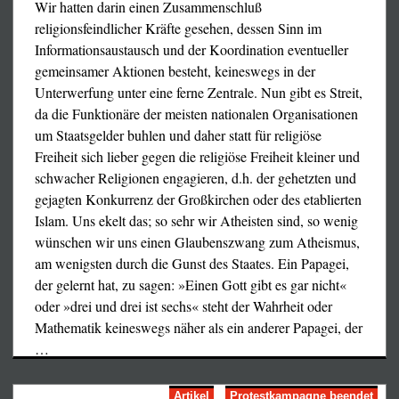
Wir hatten darin einen Zusammenschluß
religionsfeindlicher Kräfte gesehen, dessen Sinn im
Informationsaustausch und der Koordination eventueller
gemeinsamer Aktionen besteht, keineswegs in der
Unterwerfung unter eine ferne Zentrale. Nun gibt es Streit,
da die Funktionäre der meisten nationalen Organisationen
um Staatsgelder buhlen und daher statt für religiöse
Freiheit sich lieber gegen die religiöse Freiheit kleiner und
ersatzlos aufgelöst ist, darf die Verteidigung des
schwacher Religionen engagieren, d.h. der gehetzten und
Rechtsstaates bzw. der Kampf für dessen
gejagten Konkurrenz der Großkirchen oder des etablierten
Wiederherstellung nicht erlahmen.
Islam. Uns ekelt das; so sehr wir Atheisten sind, so wenig
Richten Sie umgehend Ihre Protestbriefe an:
wünschen wir uns einen Glaubenszwang zum Atheismus,
Email: Bell.jean-pierre@wanadoo.fr
am wenigsten durch die Gunst des Staates. Ein Papagei,
Président du Sénat
der gelernt hat, zu sagen: »Einen Gott gibt es gar nicht«
Monsieur Jean-Pierre BEL
oder »drei und drei ist sechs« steht der Wahrheit oder
SÉNAT
Mathematik keineswegs näher als ein anderer Papagei, der
15, rue de Vaugirard
…
F-75291 PARIS Cedex 06
Artikel
Protestkampagne beendet