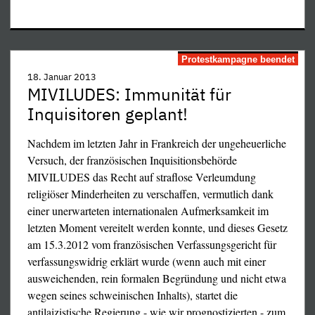
Art. 33 (2) und (3)
von 1918 und damit
GG durch Einführung
Wegbereiter Hitlers
der politischen
(und Stalins)
Berufsverbote
Protestkampagne beendet
18. Januar 2013
MIVILUDES: Immunität für
Inquisitoren geplant!
Nachdem im letzten Jahr in Frankreich der ungeheuerliche
Versuch, der französischen Inquisitionsbehörde
MIVILUDES das Recht auf straflose Verleumdung
religiöser Minderheiten zu verschaffen, vermutlich dank
einer unerwarteten internationalen Aufmerksamkeit im
letzten Moment vereitelt werden konnte, und dieses Gesetz
Protzerisch
François Hollande
am 15.3.2012 vom französischen Verfassungsgericht für
bekennender
Bruch der Genfer
verfassungswidrig erklärt wurde (wenn auch mit einer
Verfassungsbrecher
Konvention und
ausweichenden, rein formalen Begründung und nicht etwa
Gerhard Schröder
Beseitigung der
wegen seines schweinischen Inhalts), startet die
Bruch des Art. 26
letzten Reste der
antilaizistische Regierung - wie wir prognostizierten - zum