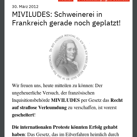
und den Präsidenten Frankreichs, Francois Hollande:
30. März 2012
Via
http://www.elysee.fr
MIVILUDES: Schweinerei in
Au
Frankreich gerade noch geplatzt!
Président de la République
Monsieur François Hollande
Palais de l'Elysée
55, rue du faubourg Saint-Honoré
F-75008 PARIS
Und bitte eine Kopie an uns!
Mit voltairianischen Grüßen,
Anna Krafft
Wir freuen uns, heute mitteilen zu können: Der
Bund gegen Anpassung
ungeheuerliche Versuch, der französischen
MIVILUDES
Recht
Inquisitionsbehörde
per Gesetz das
PS: Anbei unsere Protestbriefe an den Senatspräsidenten
auf straflose Verleumdung
zu verschaffen, ist vorerst
vom
18.01.2013
und vom
13.11.2011
sowie unser
»Gott ist groß« oder »drei und drei ist sieben« kreischt.
gescheitert
!
Rundbrief vom 30.3.2012
Zum richtigen Ergebnis kommt man weder durch
Die internationalen Proteste könnten Erfolg gehabt
staatlichen Zwang noch durch sozialen Druck, sondern
Hier die offizielle Senatseite
http://www.senat.fr/leg/ppl12-
haben
: Das Gesetz, das im Eilverfahren heimlich durch
nur durch die Freiheit der diszipliniert geführten Debatte.