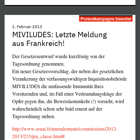
Nie vergessen:
Die eigentliche Pest heißt
Protestkampagne beendet
Sozialdemokratie, denn ihre
1. Februar 2013
Substanz ist seit über 100 Jahren
MIVILUDES: Letzte Meldung
der Verrat!
aus Frankreich!
Der Gesetzesentwurf wurde kurzfristig von der
Tagesordnung genommen.
Ein neuer Gesetzesvorschlag, der neben der gesetzlichen
Verankerung der verfassungswidrigen Inquisitionsbehörde
MIVILUDES die umfassende Immunität ihres
Vorsitzenden und, im Fall einer Verleumdungsklage der
Opfer gegen ihn, die Beweislastumkehr (!) vorsieht, wird
wahrscheinlich schon sehr bald erneut auf der
Tagesordnung stehen.
Verfassungsbrecher
Friedrich Ebert
Willy Brandt Bruch
Henker der deutschen
http://www.senat.fr/amendements/commissions/2012-
von Art. 3 (3) und
Novemberrevolution
2013/233/jeu_classe.html#