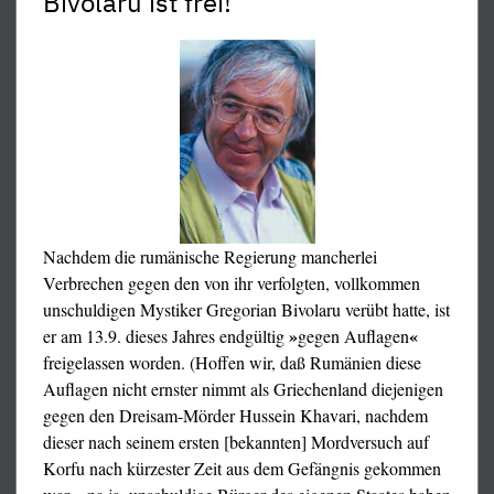
Bivolaru ist frei!
Nachdem die rumänische Regierung mancherlei
Verbrechen gegen den von ihr verfolgten, vollkommen
unschuldigen Mystiker Gregorian Bivolaru verübt hatte, ist
»
«
er am 13.9. dieses Jahres endgültig
gegen Auflagen
konnten die angeblichen „Opfer“ zu keiner dieser
freigelassen worden. (Hoffen wir, daß Rumänien diese
abstrusen Beschuldigungen erpreßt werden, die
Auflagen nicht ernster nimmt als Griechenland diejenigen
Beschuldigten ohnehin nicht.
gegen den Dreisam-Mörder Hussein Khavari, nachdem
dieser nach seinem ersten [bekannten] Mordversuch auf
Wir erkennen in diesen skandalösen Vorgängen ein
Korfu nach kürzester Zeit aus dem Gefängnis gekommen
miserables Remake der Verfolgung von Bivolarus