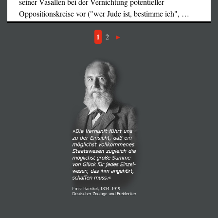
seiner Vasallen bei der Vernichtung potentieller
Oppositionskreise vor ("wer Jude ist, bestimme ich",
…
1
2