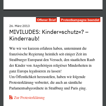
Richten Sie Ihr Protestschreiben an:
Ministre de la Justice
Offener Brief
Protestkampagne beendet
Éric Dupond-Moretti
26. März 2013
13 Place Vendôme
MIVILUDES: Kinder»schutz«? –
F – 75042 Paris Cedex 01
Kinderraub!
Bitte mit einer Kopie Ihres Schreibens an uns!
Wie wir vor kurzem erfahren haben, unternimmt die
französische Regierung heimlich seit einiger Zeit im
Staatsbürger nicht an die USA ausliefern konnte, so
Straßburger Europarat den Versuch, den staatlichen Raub
wenigstens Gregorian Bivolaru wegen erlogener
der Kinder von Angehörigen religiöser Minderheiten in
Sexualdelikte mit "Minderjährigen" an seine Henker in
ganz Europa legalisieren zu lassen!
Rumänien.
Um Öffentlichkeit herzustellen, haben wir folgende
Protesterklärung verbreitet, die auch an sämtliche
Und EU-weit scheint zu gelten:
Parlamentsabgeordnete in Straßburg und Paris ging.
Falsche Flüchtlinge willkommen, echte Asylanten ab in
den Knast.
Zur Protesterklärung