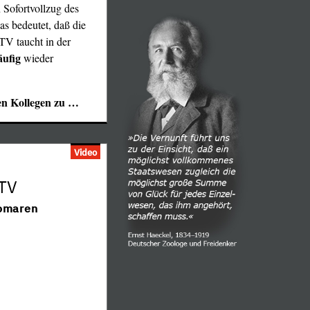
 Sofortvollzug des
s bedeutet, daß die
V taucht in der
äufig
wieder
en Kollegen zu
…
Video
 TV
tomaren