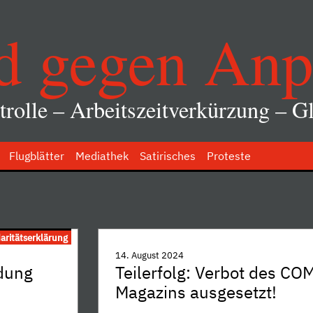
d gegen Anp
rolle – Arbeitszeitverkürzung – Gl
Flugblätter
Mediathek
Satirisches
Proteste
daritätserklärung
14. August 2024
dung
Teilerfolg: Verbot des C
Magazins ausgesetzt!