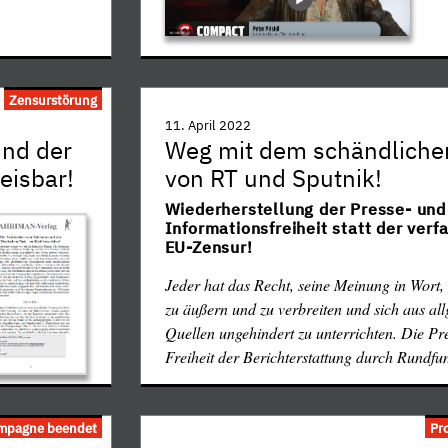
Zensurstörung
diesem Teilsieg
im Kampf für die Presse- 
11. April 2022
und der
Weg mit dem schändliche
Informationsfreiheit!
 zu verbieten.
eisbar!
von RT und Sputnik!
itionellen
Allerdings darf nicht übersehen werden, daß
che besteht
Wiederherstellung der Presse- und
Bundesverwaltungsgericht nach seiner Presse
eutung des
Informationsfreiheit statt der ver
Entscheidung selbst liegt noch nicht vor) ke
nau diesen
EU-Zensur!
gegen den in Wirklichkeit skandalösen juris
er
hat, ein Presseunternehmen oder einen Verlag
Jeder hat das Recht, seine Meinung in Wort, S
 (…) kann als
"Verein" umzudefinieren und dann nach Vere
zu äußern und zu verbreiten und sich aus al
!] (…) auch
verbieten, wodurch angeblich kein Verfassu
Quellen ungehindert zu unterrichten. Die Pre
 – geradezu
die klare Verletzung von Art. 5 GG ("Die Pre
Freiheit der Berichterstattung durch Rundf
Freiheit der Berichterstattung durch Rundf
…
gewährleistet. Eine Zensur findet nicht statt."
rfahren gegen
ampagne beendet
Pr
Rückgabe der
Wenn diese verfassungswidrige Rechtsverdre