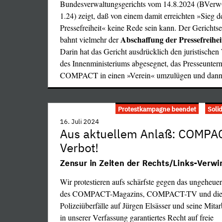
Bundesverwaltungsgerichts vom 14.8.2024 (BVer
1.24) zeigt, daß von einem damit erreichten »Sieg d
Pressefreiheit« keine Rede sein kann. Der Gerichts
Abschaffung der Pressefreihei
bahnt vielmehr der
Darin hat das Gericht ausdrücklich den juristische
des Innenministeriums abgesegnet, das Presseunte
COMPACT in einen »Verein« umzulügen und dann
…
Protestkampagne beendet
Soli
16. Juli 2024
Aus aktuellem Anlaß: COMPA
Verbot!
Zensur in Zeiten der Rechts/Links-Verwi
Wir protestieren aufs schärfste gegen das ungeheue
des COMPACT-Magazins, COMPACT-TV und di
Polizeiüberfälle auf Jürgen Elsässer und seine Mitarb
in unserer Verfassung garantiertes Recht auf freie