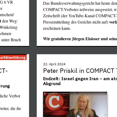
wG 6 VR
Das Bundesverwaltungsgericht hat heute den
er
COMPACT-Verbotes teilweise ausgesetzt, wa
entscheid
Zeitschrift (der YouTube-Kanal COMPACT-T
t
den Weg:
vorl
Pressemitteilung des Gerichts nicht auf)
n Winkelzug
erscheinen kann.
rnehmen
Wir gratulieren Jürgen Elsässer und sein
 unter Bruch
daritätserklärung
22. April 2024
CT-
Peter Priskil in COMPACT
Endzeit: Israel gegen Iran – am a
Abgrund
rrung
rliche Verbot
e
eiter, die ihr